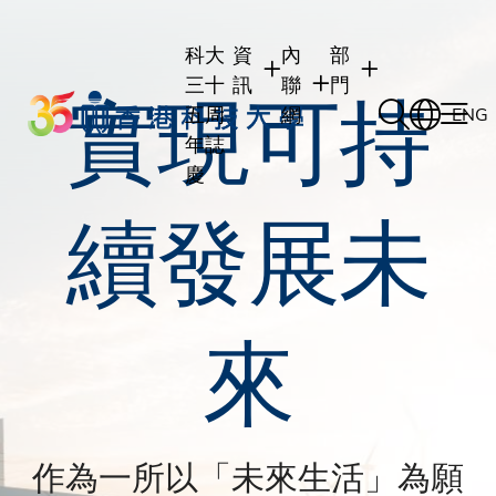
Skip
to
科大
資
內
部
main
三十
訊
聯
門
實現可持
content
五周
網
ENG
年誌
慶
續發展未
學生
學生內聯網
學術部門
職員
職員行政內聯網
學術課程
校友
校友內聯網
行政部門
社交平台及應用程
傳媒
來
式
公眾
作為一所以「未來生活」為願