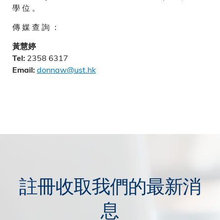
學 位 。
傳 媒 查 詢 ：
黃慧婷
2358 6317
Tel:
donnaw@ust.hk
Email:
註冊收取我們的最新消
息