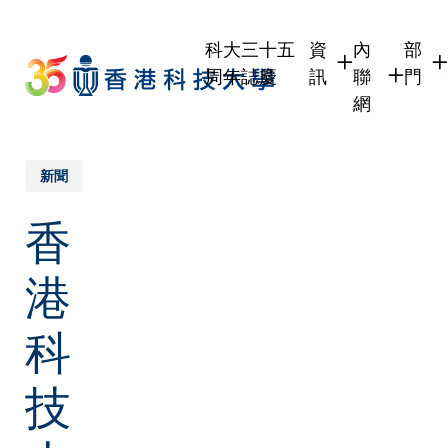
Skip
to
科大三十五
資
內
部
main
周年誌慶
訊
聯
門
content
網
學生
學生內聯網
學術
職員
職員行政內
學術
新聞
校友
校友內聯網
行政
香
社交
傳媒
式
公眾
港
科
技