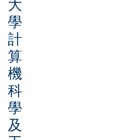
大
學
計
算
機
科
學
及