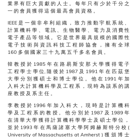
業 界 有 巨 大 貢 獻 的 人 士 。 每 年 只 有 少 於 千 分 之
一 的 會 員 獲 得 這 個 最 高 會 員 資 格 。
IEEE 是 一 個 非 牟 利 組 織 ， 致 力 推 動 宇 航 系 統 、
計 算 機 科 學 、 電 訊 、 生 物 醫 學 、 電 力 及 消 費 性
電 子 產 品 等 領 域 。 它 是 世 界 最 具 規 模 的 國 際 性
電 子 技 術 與 資 訊 科 技 工 程 師 協 會 ， 擁 有 全 球
160 多 個 國 家 三 十 九 萬 五 千 多 名 會 員 。
韓 教 授 於 1985 年 在 路 易 斯 安 那 大 學 獲 得 電 子
工 程 學 士 學 位, 隨 後 於 1987 及 1991 年 在 匹 茲 堡
大 學 分 別 獲 碩 士 和 博 士 學 位 。 他 在 1991 年 加
入 科 大 計 算 機 科 學 及 工 程 系 ， 現 時 為 該 系 的 講
座 教 授 及 系 主 任 。
李 教 授 於 1996 年 加 入 科 大 ， 現 時 是 計 算 機 科
學 及 工 程 系 的 教 授 。 他 分 別 於 1987 及 1989 年
在 清 華 大 學 獲 得 計 算 機 科 學 學 士 及 碩 士 學 位 ，
並 於 1993 年 在 馬 薩 諸 塞 大 學 阿 姆 赫 斯 特 分 校 (
University of Massachusetts at Amherst ) 獲 頒 博 士