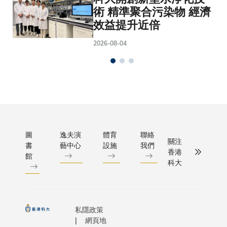
術 精準聚合污染物 經濟
效益提升近倍
2026-08-04
圖
逸夫演
體育
聯絡
關注
書
藝中心
設施
我們
香港
館
科大
私隱政策
網頁地