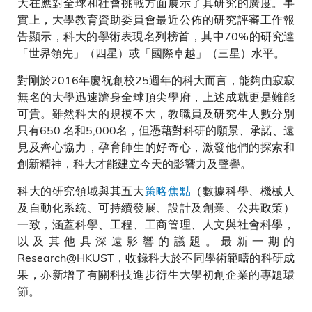
大在應對全球和社會挑戰方面展示了其研究的廣度。事
實上，大學教育資助委員會最近公佈的研究評審工作報
告顯示，科大的學術表現名列榜首，其中70%的研究達
「世界領先」（四星）或「國際卓越」（三星）水平。
對剛於2016年慶祝創校25週年的科大而言，能夠由寂寂
無名的大學迅速躋身全球頂尖學府，上述成就更是難能
可貴。雖然科大的規模不大，教職員及研究生人數分別
只有650 名和5,000名，但憑藉對科研的願景、承諾、遠
見及齊心協力，孕育師生的好奇心，激發他們的探索和
創新精神，科大才能建立今天的影響力及聲譽。
科大的研究領域與其五大
策略焦點
（數據科學、機械人
及自動化系統、可持續發展、設計及創業、公共政策）
一致，涵蓋科學、工程、工商管理、人文與社會科學，
以及其他具深遠影響的議題。最新一期的
Research@HKUST，收錄科大於不同學術範疇的科研成
果，亦新增了有關科技進步衍生大學初創企業的專題環
節。