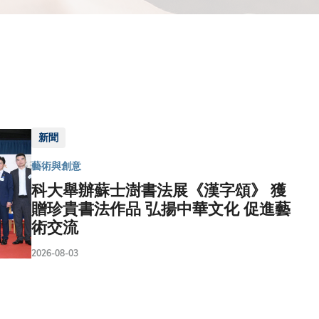
新聞
藝術與創意
科大舉辦蘇士澍書法展《漢字頌》 獲
贈珍貴書法作品 弘揚中華文化 促進藝
術交流
2026-08-03