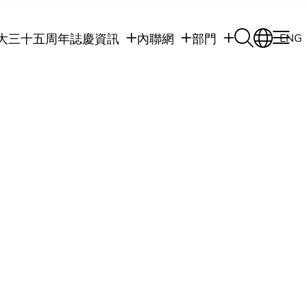
大三十五周年誌慶
資訊
內聯網
部門
ENG
學生
學生內聯網
學術部門
職員
職員行政內聯網
學術課程
校友
校友內聯網
行政部門
社交平台及應用程
傳媒
式
公眾