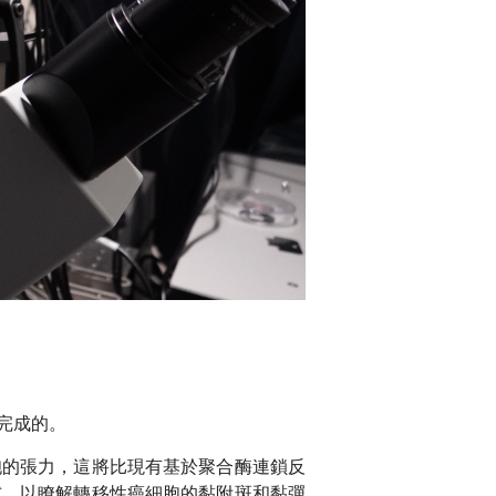
完成的。
胞的張力，這將比現有基於聚合酶連鎖反
試，以瞭解轉移性癌細胞的黏附斑和黏彈