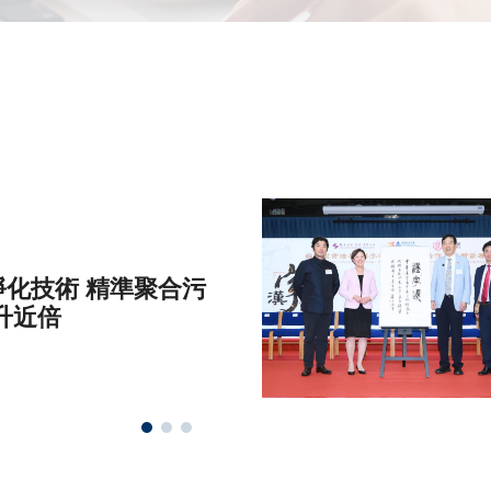
化技術 精準聚合污
升近倍