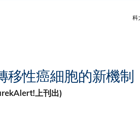
科
轉移性癌細胞的新機制
kAlert!上刊出)