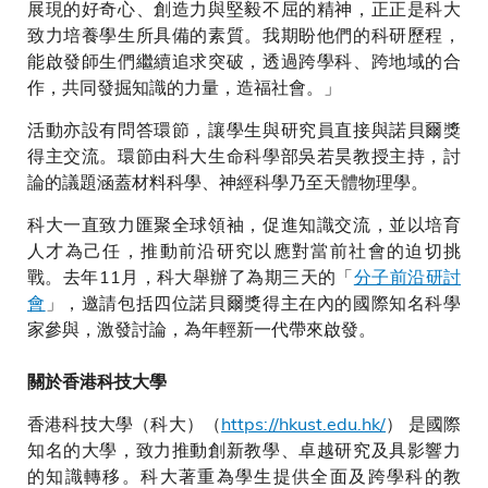
展現的好奇心、創造力與堅毅不屈的精神，正正是科大
致力培養學生所具備的素質。我期盼他們的科研歷程，
能啟發師生們繼續追求突破，透過跨學科、跨地域的合
作，共同發掘知識的力量，造福社會。」
活動亦設有問答環節，讓學生與研究員直接與諾貝爾獎
得主交流。環節由科大生命科學部吳若昊教授主持，討
論的議題涵蓋材料科學、神經科學乃至天體物理學。
科大一直致力匯聚全球領袖，促進知識交流，並以培育
人才為己任，推動前沿研究以應對當前社會的迫切挑
戰。去年11月，科大舉辦了為期三天的「
分子前沿研討
會
」，邀請包括四位諾貝爾獎得主在內的國際知名科學
家參與，激發討論，為年輕新一代帶來啟發。
關於香港科技大學
香港科技大學（科大）（
https://hkust.edu.hk/
） 是國際
知名的大學，致力推動創新教學、卓越研究及具影響力
的知識轉移。科大著重為學生提供全面及跨學科的教