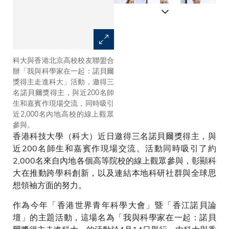
科大與香港北京高校校友聯盟合
科大校長葉玉如教授（左四）、
辦「我與科學家在一起：諾貝爾
香港北京高校校友聯盟會長李然
獎得主走進科大」活動，邀得三
（右四）、科大首席副校長郭毅
名諾貝爾獎得主，與近200名師
可教授（右一）、清華校友總會
生和嘉賓作現場交流，同時吸引
副會長姜勝耀教授（右二）、科
近2,000名內地高校的線上觀眾
大生命科學部吳若昊教授（左
參與。
一）與三名諾貝爾獎得主May-
香港科技大學（科大）近日邀得三名諾貝爾獎得主，與
Britt MOSER教授（左三）、
Konstantin NOVOSELOV教授
近200名師生和嘉賓作現場交流。活動同時吸引了約
（左二）及Didier QUELOZ教授
2,000名來自內地各個高等院校的線上觀眾參與，彰顯科
（右三）合照。
大在推動跨學科創新，以及連結本地科研社群與全球思
想領袖方面的努力。
作為今年「香港世界青年科學大會」暨「香江諾貝論
壇」的主題活動，這場名為「我與科學家在一起：諾貝