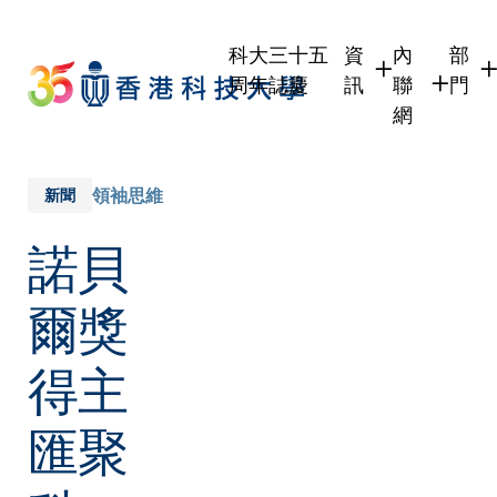
Skip
to
科大三十五
資
內
部
main
周年誌慶
訊
聯
門
content
網
學生
學生內聯網
學術
職員
職員行政內
學術
領袖思維
新聞
校友
校友內聯網
行政
諾貝
社交
傳媒
式
公眾
爾獎
得主
匯聚