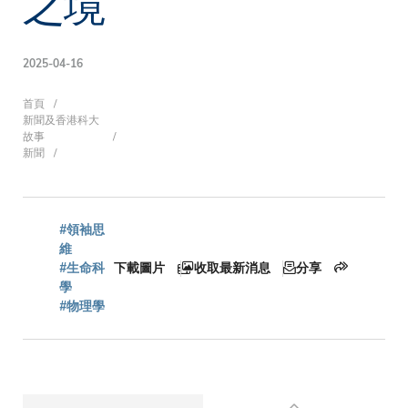
之境
2025-04-16
導
首頁
新聞及香港科大
故事
新聞
航
#領袖思
連
維
#生命科
下載圖片
收取最新消息
分享
學
#物理學
結