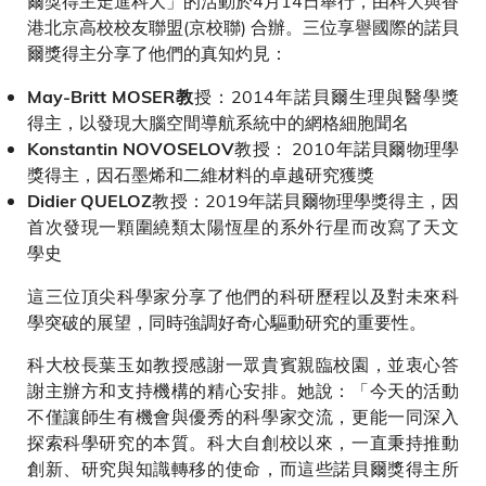
爾獎得主走進科大」的活動於4月14日舉行，由科大與香
港北京高校校友聯盟(京校聯) 合辦。三位享譽國際的諾貝
爾獎得主分享了他們的真知灼見：
授：2014年諾貝爾生理與醫學獎
May-Britt MOSER教
得主，以發現大腦空間導航系統中的網格細胞聞名
教授： 2010年諾貝爾物理學
Konstantin NOVOSELOV
獎得主，因石墨烯和二維材料的卓越研究獲獎
教授：2019年諾貝爾物理學獎得主，因
Didier QUELOZ
首次發現一顆圍繞類太陽恆星的系外行星而改寫了天文
學史
這三位頂尖科學家分享了他們的科研歷程以及對未來科
學突破的展望，同時強調好奇心驅動研究的重要性。
科大校長葉玉如教授感謝一眾貴賓親臨校園，並衷心答
謝主辦方和支持機構的精心安排。她說：「今天的活動
不僅讓師生有機會與優秀的科學家交流，更能一同深入
探索科學研究的本質。科大自創校以來，一直秉持推動
創新、研究與知識轉移的使命，而這些諾貝爾獎得主所