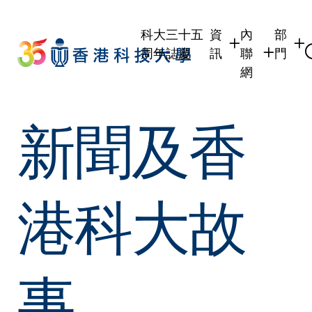
Skip
to
科大三十五
資
內
部
main
周年誌慶
訊
聯
門
content
網
學生
學生內聯網
學術
新聞及香
職員
職員行政內
學術
校友
校友內聯網
行政
社交
傳媒
式
公眾
港科大故
事