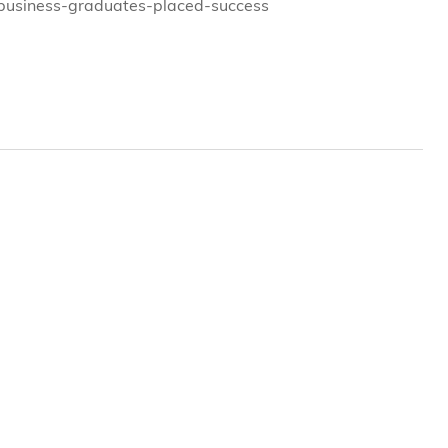
l-business-graduates-placed-success