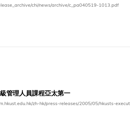
elease_archive/chi/news/archive/c_pa040519-1013.pdf
級管理人員課程亞太第一
bm.hkust.edu.hk/zh-hk/press-releases/2005/05/hkusts-execu