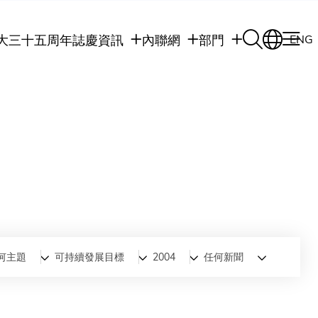
大三十五周年誌慶
資訊
內聯網
部門
ENG
學生
學生內聯網
學術部門
職員
職員行政內聯網
學術課程
校友
校友內聯網
行政部門
社交平台及應用程
傳媒
式
公眾
何主題
可持續發展目標
2004
任何新聞