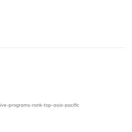
tive-programs-rank-top-asia-pacific