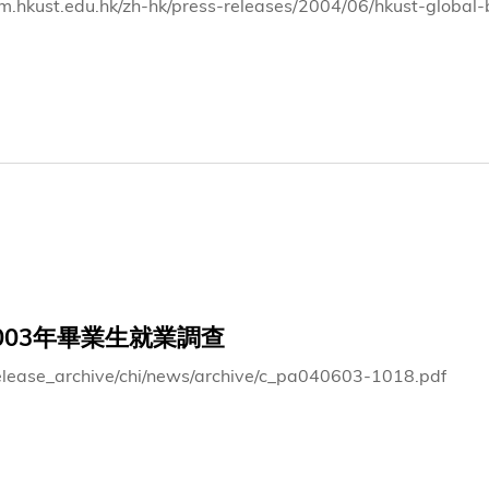
bm.hkust.edu.hk/zh-hk/press-releases/2004/06/hkust-globa
003年畢業生就業調查
elease_archive/chi/news/archive/c_pa040603-1018.pdf