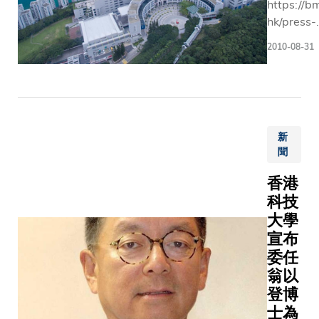
https://b
hk/press-
releases/
2010-08-31
marketin
world
新
聞
香港
科技
大學
宣布
委任
翁以
登博
士為