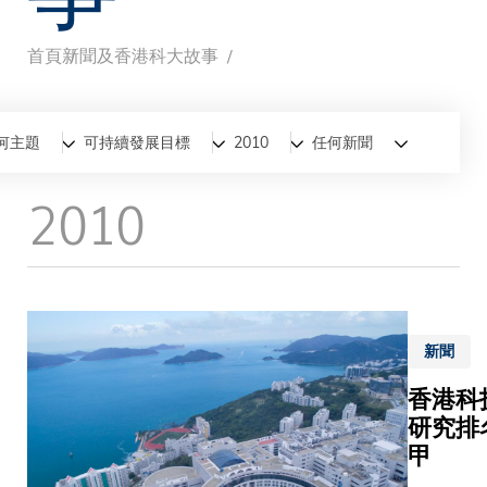
首頁
新聞及香港科大故事
導
航
全部
新聞
香港科大故事
何主題
可持續發展目標
2010
任何新聞
連
2010
結
新聞
香港科
研究排
甲