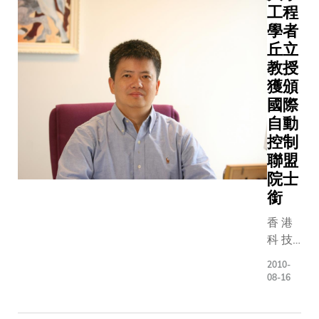
研 究
同 學
工程
推 出 ，
粒 子
， 為
團 隊
們 對
學者
以 鼓 勵
物 理
科 大
過 去
工 程
機 構 在
與 宇
丘立
開 拓
5 年
專 業
工 作 地
宙 學
全 球
教授
就 動
的 意
點 進 行
及 超
聯 繫
獲頒
態 頻
義 與
廢 物 回
弦 論
， 使
國際
譜 管
使 命
收 及 循
的 關
科 大
自動
理 和
有 一
環 再 造
係 。
作 為
「 認
控制
番 新
。 去 年
戴 教
世 界
知 無
的 體
聯盟
， 科 大
授 憑
級 大
線 電
會 。
院士
在 達 到
著 研
學 更
」 技
不 少
銜
該 計 劃
究 暴
上 層
術 進
同 學
所 有 要
脹 宇
樓 。
香 港
行 了
畢 業
求 之 後
宙 現
翁 博
科 技
系 統
後 加
， 獲 得
象 的
士 願
大 學
性 研
入 復
2010-
「 模 範
傑 出
意 返
(科 大)
究 ，
康 設
08-16
成 員 」
貢 獻
港 服
電 子
並 取
計 行
證 書 。
， 贏
務 科
及 計
得 了
業 ，