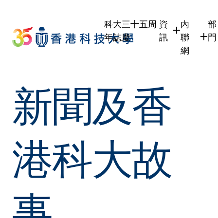
Skip
to
科大三十五周
資
內
部
main
年誌慶
訊
聯
門
content
網
學生
學生內聯
新聞及香
職員
職員行政
校友
校友內聯
傳媒
公眾
港科大故
事