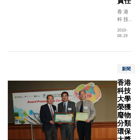
責任
） 是
科 大
香 港
管 理
科 技
大 學
大 學
關 係
2010-
(科 大)
08-29
及 發
電 子
展 的
及 計
主 要
算 機
人 員
工 程
。 他
新聞
學 系
將 與
多 位
香港
大 學
學 生
科技
領 導
運 用
大學
和 校
他 們
榮獲
董 會
的 專
一 起
廢物
業 知
， 推
分類
識 ，
動 大
環保
積 極
學 的
大獎
發 揮