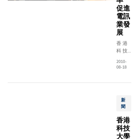
率
接 再 厲
傑 出
在 香
、 及
促進
， 推 行
理 論
港 、
讓 家
電訊
各 類 可
物 理
內 地
人 任
業發
持 續 發
學 家
及 世
何 時
展
展 的 工
及 宇
界 各
候 都
作 ， 使
宙 學
地 的
香 港
可 知
我 們 的
家 ，
政 商
科 技
道 長
下 一 代
他 的
界 擁
大 學
者 身
可 以 享
主 要
2010-
有 深
(科 大)
處 位
08-18
受 更 綠
研 究
厚 的
計 算
置 的
化 的 生
範 疇
人 際
機 科
老 友
活 環 境
為 基
網 絡
學 及
定 位
。 」 工
本 粒
， 必
工 程
接 收
商 業 廢
子 理
能 提
新
學 系
器 等
物 源 頭
聞
論 ，
供 策
的 張
。 在
分 類 計
包 括
略 性
黔 教
設 計
香港
劃 由 環
高 能
的 領
授 和
過 程
科技
保 署 於
量 現
導 和
她 的
中 ，
大學
2007 年
象 、
協 調