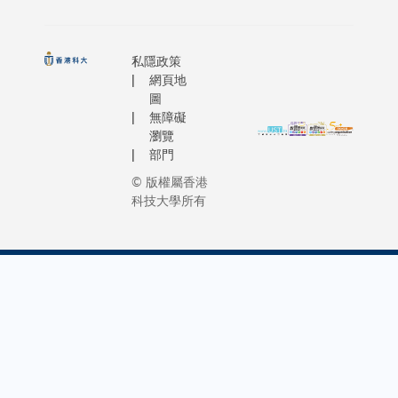
現 時
白 到
其 他 回
述 。
心 中
用 數
有 17
有 關
能 夠
收 的 物
科 大
的 地
學 學
位 ，
頻 譜
延 緩
品 包 括
校 長
位 。
會 」
私隱政策
而 丘
的 管
有 需
光 管 、
陳 繁
網頁地
翁 博
頒 授
教 授
理 政
要 人
圖
舊 燈 泡
昌 教
士 是
院 士
是 其
策 ，
士 的
無障礙
、 可 充
授 說
難 得
銜 。
中 唯
世 界
病 情
瀏覽
電 電 池
： 「
的 人
學 會
一 來
各 國
惡 化
部門
、 舊 光
我 們
才 ，
將 這
自 香
大 多
， 及
© 版權屬香港
碟 、 化
邀 請
既 曾
項 殊
港 的
採 用
讓 他
科技大學所有
學 劑 和
到 戴
在 學
榮 頒
學 者
許 可
們 從
廚 餘 。
自 海
術 界
給 陳
。 以
證 制
使 用
傳 媒 查
教 授
服 務
校 長
前 僅
度 。
復 康
詢 ：
出 任
， 更
， 是
有 兩
然 而
工 具
高 等
在 香
要 表
位 香
獲 得
中 得
研 究
港 、
揚 他
港 學
許 可
到 快
院 院
內 地
「 對
者 成
的 用
樂 ，
長 ，
及 全
數 字
為 這
戶 ，
是 件
實 在
球 擁
分 析
聯 盟
並 非
非 常