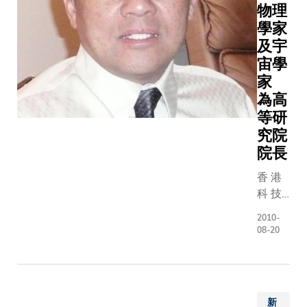
康 於
物理
活 動 ；
亦 將
一 身
學家
科 大 是
制 訂
的 工
及宇
獲 得 這
策 略
具 。
殊 榮 的
宙學
， 以
這 些
三 家 機
加 強
家
工 具
構 之 一
對 大
為高
包 括
。 在 頒
學 的
等研
幫 助
獎 禮 上
支 持
究院
視 障
， 科 大
， 並
院長
人 士
副 校 長
拓 大
解 決
（ 行 政
香 港
各 界
電 腦
） 黃 玉
科 技
對 科
文 檔
山 教 授
大 學
大 的
打 印
2010-
說 ： 「
（ 科
捐 獻
08-20
問 題
我 們 很
大 ）
。 科
的 凸
高 興 得
今 天
大 校
字 打
到 這 特
宣 布
董 會
印 機
別 獎 項
委 任
主 席
、 延
新