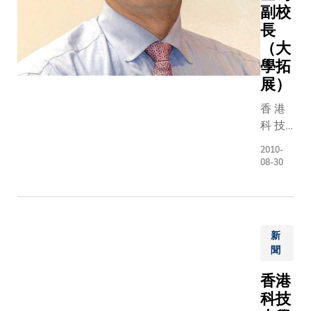
副校
長
（大
學拓
展）
香 港
科 技
大 學
2010-
（ 科
08-30
大 ）
校 董
會 今
天 一
新
致 通
聞
過 委
任 翁
香港
以 登
科技
博 士