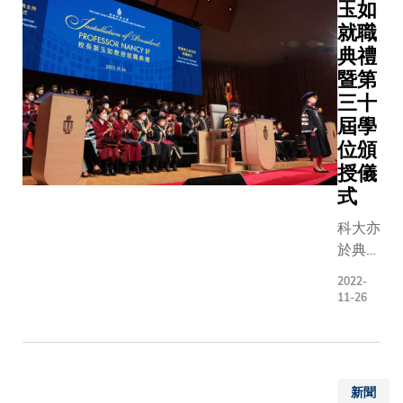
玉如
據有所
域的學習
就職
滯後，
驗﹕首學
為旅遊
典禮
學將到南
業規劃
敦大學學
暨第
業務帶
第二學期
三十
來一定
假時段則
屆學
挑戰。
大上課。
位頒
作為短
這個課程
授儀
期行業
生不僅能
式
市況的
時取得亞
指標，
歐洲海洋
科大亦
旅遊指
系統的知
於典禮
數針對
及第一手
上向四
2022-
整體旅
驗，亦可
位傑出
11-26
遊業前
香港、南
學者及
景、到
敦及其他
社會領
港內地
發展其專
袖頒授
旅客人
脈網絡。
榮譽博
新聞
數、酒
畢業生將
士學