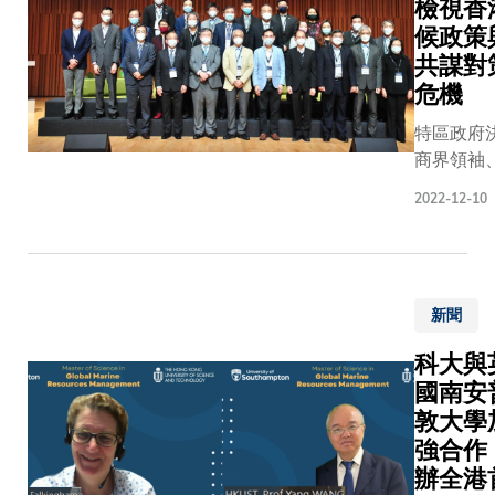
檢視香
交媒體
候政策
平台、
共謀對
網上旅
危機
行社及
旅遊論
特區政府
壇的逾
商界領袖
1,000
科技專家
2022-12-10
萬條數
行動的專
據1，
為期三天
以助預
及復原力
示主要
旅遊行
新聞
業數據
科大與
的變
國南安
化，支
援旅遊
敦大學
業界及
強合作
相關機
辦全港