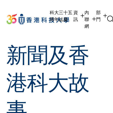
Skip
to
科大三十五
資
內
部
main
周年誌慶
訊
聯
門
content
網
學生
學生內聯網
學術部
新聞及香
職員
職員行政內聯
學術課
校友
校友內聯網
行政部
社交平
傳媒
式
公眾
港科大故
事