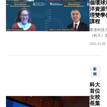
構擬訂
個環球
前瞻性
洋資源
策略發
理雙學
展規
課程
劃。目
前主要
香港科技
旅遊業
（科大）
統計數
國南安普
2022-11-29
據的整
學（南安
理需時
大學）加
約兩個
作，將於
月，例
起合辦「
如一月
新
海洋資源
聞
份數據
理學碩士
一般於
程。這個
科大
三月出
制的獨特
首位
台，行
程，將會
女校
業勢態
生提供一
長葉
相關數
元文化和