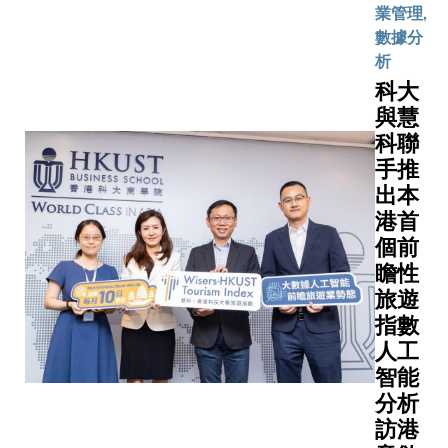
業管理,
數據分
析
科大
與慧
科聯
手推
出本
港首
個前
瞻性
旅遊
指數
人工
智能
分析
訪港