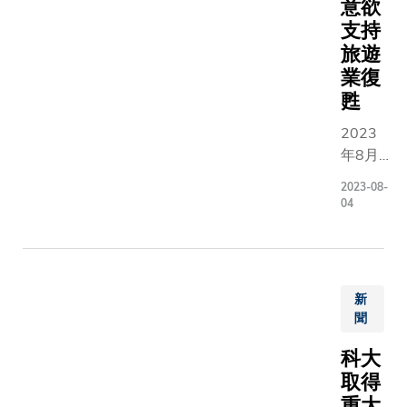
意欲
支持
旅遊
業復
甦
2023
年8月3
日 – 隨
2023-08-
著香港
04
及內地
恢復通
關，本
港旅遊
新
業迎來
聞
復甦。
香港科
科大
技大學
取得
工商管
重大