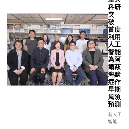
理學院
科研
（科大
突
商學
破
院）與
首度
慧科訊
利用
業有限
人工
公司
智能
（慧
科）聯
為阿
手推出
爾茲
香港首
海默
個利用
症作
人工智
早期
能展望
風險
旅遊業
預測
短期走
勢的前
新人工
瞻性旅
智能模
遊指數
型利用