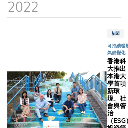
2022
業的長
和營商模
遠發
式。
展。慧
科科大
旅遊指
新聞
數為科
大商學
可持續發展
院旗下
氣候變化
商業及
香港科
社會資
大推出
訊分析
本港大
研究中
學首項
心，以
及慧科
新環
旗下
境、社
Wisers
會與管
AI的合
治
作項
（ESG
目。指