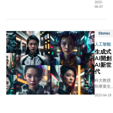
2023-
–「慧
遺傳信
06-07
科–香
息，可
港科技
在出現
大學旅
病徵之
遊指
前預測
Stories
數」
罹患阿
（慧科
爾茲海
人工智能
科大旅
默症的
生成式
遊指
風險。
AI開創
數），
AI新世
協助行
代
業持份
者制訂
科大教授
前瞻性
和畢業生
政策及
正在運用
商業部
2023-04-19
生成式
署，支
AI，革新
持旅遊
教學方法