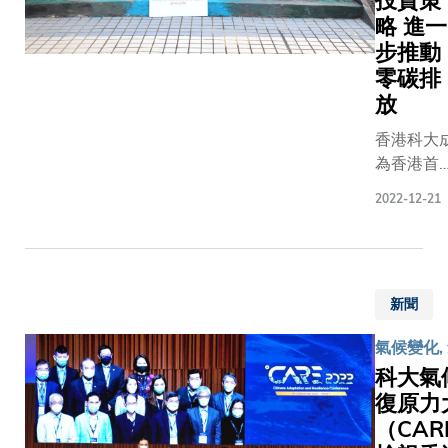
投資策
數應用
略 進一
分析內
步推動
地旅客
零碳排
訪港意
放
欲的預
測模
香港科大
型，相
為香港首
關模型
致力終止
利用自
2022-12-21
資化石燃
然語言
的大學。
處理及
機器學
習等前
新聞
沿人工
智能技
氣候變化,
術構
科大氣
建，可
復原力
以分析
（CAR
內地社