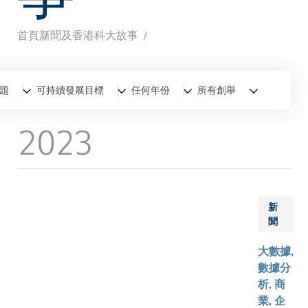
首頁
新聞及香港科大故事
導
航
全部
新聞
香港科大故事
題
可持續發展目標
任何年份
所有創舉
連
2023
結
新
聞
大數據,
數據分
析, 商
業, 企