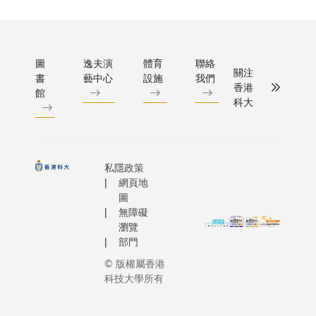
旅遊指
的海洋生
校園。
數的數
統和地質
據會於
程，亦將
每月
涵蓋計算
圖
逸夫演
體育
聯絡
10 日
分析、污
關注
書
藝中心
設施
我們
更新，
測與控制
香港
館
科大
過程中
育和可持
亦會參
展、環境
考歷史
策、環境
數據以
及風險評
私隱政策
及 20
技能。市
網頁地
多項影
具備相關
圖
響旅遊
的人才需
無障礙
業市道
殷。此課
瀏覽
的因
裝備學生
部門
素，包
不同行業
© 版權屬香港
括分析
括公、私
科技大學所有
社交/網
非政府機
上媒體
海洋及環