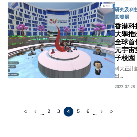
店入住
獲頒兩所
位。
研究及科技
率及酒
的學位證
園發展
店房價
近十年來
香港科
等主要
色經濟成
大學推
旅遊業
個新興的
全球首
數據，
概念，世
元宇宙
提供當
國政府包
月以及
子校園
國和英國
未來兩
出不同措
科大正計
個月的
項目，推
出
預測值
可持續方
MetaHK
2，以
用海洋資
2022-07-28
一個屬於
助業界
刺激增長
及將於九
掌握旅
課程中，
Pagination
幕的科大
遊業短
不僅會認
2
3
4
5
6
州）校園
…
…
期走
跨越兩大
展實境
勢。慧
溫帶和亞
（Extend
科科大
地方截然
Reality