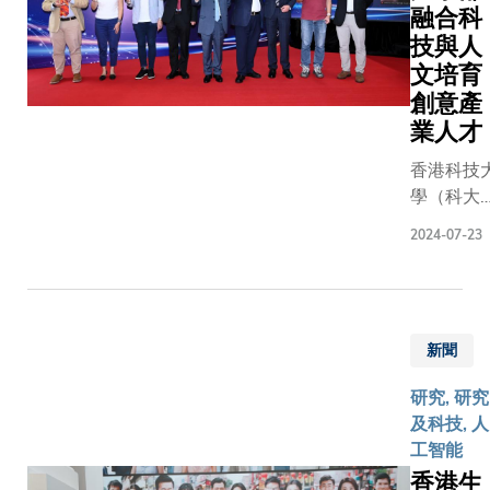
和特別
融合科
機是用以
冷技術」
假期，
製造半導
技與人
憑藉其零
旨在平
體的重要
文培育
溫室氣體
衡員工
設備，它
創意產
排放及高
的工作
利用短波
業人才
能效潛
與生
長的紫外
力，引起
香港科技
活，並
光構成不
學術界與
學（科大
促進以
同圖案，
產業界的
今日宣佈
僱員為
從而生產
廣泛關
2024-07-23
立香港首
本文
出各種集
注。 然
藝術與機
化。自
成電路晶
而，此前
創造力學
2019
片。然
的彈卡製
（學部）
冠狀病
而，這種
冷裝置，
新聞
作為一個
毒大流
運用傳統
最大製冷
進科技與
行以
汞燈和深
功率只有
研究, 研究
術融合的
來，遙
紫外LED
約260
及科技, 人
學科中心
距工作
光源的製
瓦，遠未
工智能
新學部將
逐漸普
作有不足
達到商用
香港生
出媲美麻
及化。
之處，例