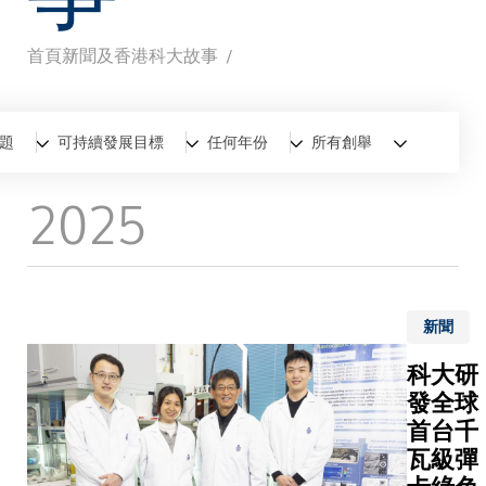
首頁
新聞及香港科大故事
導
航
全部
新聞
香港科大故事
題
可持續發展目標
任何年份
所有創舉
連
2025
結
新聞
科大研
發全球
首台千
瓦級彈