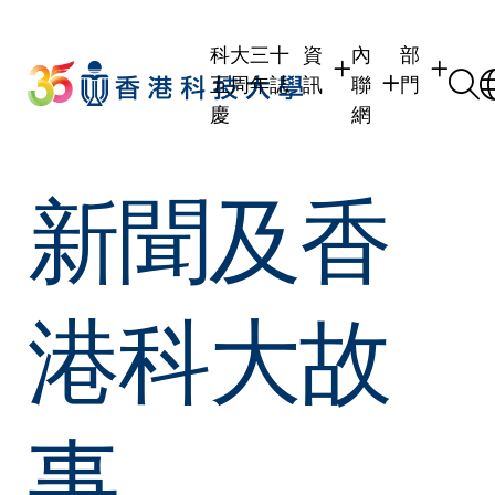
Skip
to
科大三十
資
內
部
main
五周年誌
訊
聯
門
content
慶
網
學生
學生內聯網
學術部門
新聞及香
職員
職員行政內聯網
學術課程
校友
校友內聯網
行政部門
社交平台
傳媒
式
公眾
港科大故
事