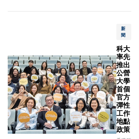
化及推動
發一款全
製冷行業
球首創的
低碳轉型
深紫外
提供了創
新
microLED
新解決方
聞
顯示陣列
案。 隨著
晶元，此
全球氣候
科大
高光效晶
暖化加
率先
元可配合
劇，空調
推出
無掩模紫
製冷需求
公營
外光光刻
持續攀
大學
技術，提
升，目前
首個
升其光輸
製冷用電
官方
出功率密
已佔全球
度準確
彈性
總電力消
性，並以
工作
耗的
較低成本
地點
20%。一
及更速效
政策
直以來，
的方法推
主流蒸氣