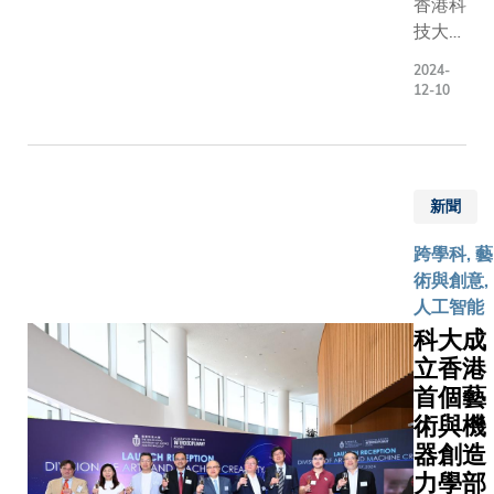
香港科
動半導體
壓縮製冷
技大學
晶片生產
技術所用
（科
的技術發
的製冷劑
2024-
大）致
展。這項
12-10
屬於典型
力推行
研究由科
的溫室氣
靈活及
大先進顯
體，其排
家庭友
示與光電
放導致全
好政
子技術國
球變暖。
新聞
策，以
家重點實
因此，世
建立包
驗室創始
跨學科, 藝
界各國均
容及關
主任郭海
術與創意,
著手開發
愛僱員
成教授指
人工智能
環保替代
的工作
導，並與
方案，其
科大成
環境。
南方科技
中，「基
立香港
科大最
大學和中
於形狀記
首個藝
近推出
國科學院
憶合金
術與機
每週彈
蘇州納米
（SMAs
器創造
性遙距
所合
彈卡效應
力學部
工作日
作。 光刻
的固態製