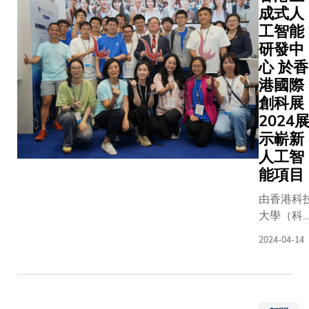
空調所需
成式人
理工學院
科大認
如器件尺
的千瓦級
工智能
名媒體實
識到日
寸大、解
要求。科
室等知名
新月異
研發中
析度低、
大機械及
府的研究
的科技
心 於香
能源消耗
航空航天
課程，致
對現代
高、輸出
港國際
工程學系
培育能在
工作環
的光效低
創科展
孫慶平教
術創作過
境的影
且功率密
2024
授與姚舒
中活用人
響，遂
度不足，
示嶄新
懷教授領
智能（AI
率先就
不利於晶
導的研究
人工智
和機器學
彈性工
片製
團隊發
能項目
等尖端技
作地點
作。 為了
現，這一
的藝術科
正式制
解決上述
由香港科
技術瓶頸
人才。近
定政
難題，研
大學（科
源於兩大
來，藝術
策，並
究團隊製
大）領導
核心問
2024-04-14
技逐漸成
成為第
造了一個
多所大學
題：包括
全球文化
一所建
無掩模光
同參與的
（1）製
域的焦點
立彈性
刻原型機
「香港生
劑單位質
對人才的
工作政
平台，利
式人工智
量製冷功