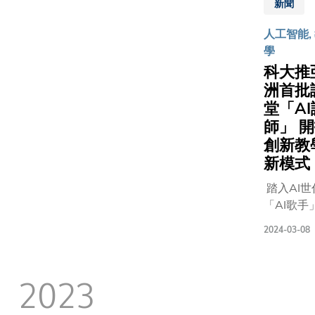
求與日俱
策的政
用它製作
新聞
研發中心
率
增，尤其
府資助
了首個由
（HKGAI
（SCP）
人工智能,
在新興藝
大學，
深紫外
於「香港
與系統總
學
創作、數
作為吸
microLED
際創科展
質量難以
資產、人
科大推
引和挽
無掩模曝
2024」
兼顧及
互動、區
留傑出
洲首批
光的
中，首次
（2）高
鏈和藝術
人才策
microLED
堂「AI
公眾展示
運行時傳
易等領域
略中的
顯示陣列
系列人工
師」 
熱效率不
雖然很多
一環。
晶元。過
能科研項
創新教
足。 為突
地的藝術
自今年
程中提高
及開發成
新模式
破上述限
程都具有
十月
了紫外光
果。獲香
制，研究
技元素，
踏入AI世
起，科
萃取效
特區政府
團隊提出
藝術與機
「AI歌手
大員工
率、增強
InnoHK創
「材料串
創造力學
「AI天氣
可依據
其熱分佈
新香港研
聯—流體
2024-03-08
推出的研
姐」相繼
其工作
效能，並
平台資助
並聯」的
生課程將
世，香港
性質，
改善了晶
下，HKGA
多胞架構
是香港首
大學（科
選擇每
體外延的
2023
已開八個
設計（圖
聚焦於人
亦以人工
週一天
應力釋
工智能研
1a）。該
與機器之
生成式工
遙距工
放。 郭教
項目，為
架構將10