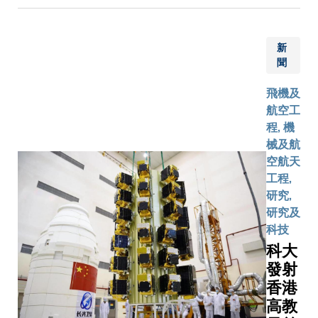
聯流體通
國皇家藝
喜好和興
服務相
用於生成
microLED
十項服務
道的設計
學院及香
設計出個
關的活
能（生成式
顯示晶元
應用均透
將系統的
演藝學院
(Personal
動，以
新
開源大語
有效地將
HKGAI自
壓力差控
聞
1。這些
的AI教室
促進個
「Inves
紫外光源
開發的模
制在1.5巴
作將集中
領創新教
人身心
就金融相
和掩模版
而製作，
以下，確
飛機及
課程發展
新趨勢。
健康並
用戶對話
上的圖案
括：「專
保高頻穩
航空工
研究合作
研究由許
增強團
素更可媲
融為一
諮詢服務
定運行。
程, 機
以及為科
授領導。 
隊凝聚
業聊天機
體，迅速
器人」：
另一項重
械及航
學生提供
授是科大
力。教
括OpenA
地提供足
實時讓用
要技術創
空航天
業經驗。
州）計算
職員可
ChatGP
夠的輻照
獲得法律
新是採用
工程,
學部預計
與藝術學
自行組
隊已公開
劑量為光
問、導遊
石墨烯納
研究,
2025 年 
座教授及
隊或參
數[i]及
阻劑進行
各行各業
米流體作
研究及
月迎接首
元宇宙與
與大學
得見解，
光學曝
的資訊；
為傳熱介
科技
學生。學
創意研究
認可的
界及研究
光，推進
「跨越時
質，代替
科大
計劃將於
（元宇宙
義務工
大語言模
半導體生
的相遇」
傳統蒸餾
發射
2025-26
中心）主
作。自
術。建基
產技術發
讓公眾上
水。這種
香港
新學年提
他帶領團
2022
數十億甚
展。」郭
一張照片
先進傳熱
四個研究
用AI生成
年11
高教
參數大語
教授進一
後，即可
介質具有