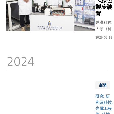
卡綠色
製冷裝
置
香港科技
大學（科
大）研究
2025-03-11
團隊成功
研發出全
球首台千
2024
瓦級彈卡
製冷裝
置，僅需
15分鐘，
便能在
新聞
31℃高溫
的室外環
研究, 研
境下，將
究及科技,
室內溫度
光電工程
穩定在21