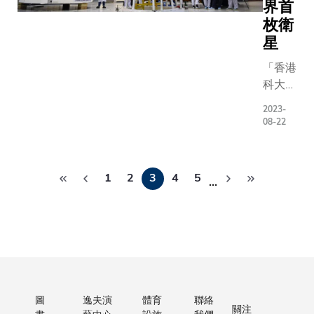
課程，涵
製作10位
月實施
（LLM）
界首
步指出：
動生成動
卓越導熱
四大重點
師。 當中
以來，
機器人，
「近年
及合成照
枚衛
性，實驗
域包括：
團隊自行
已有逾
同類型的
來，低成
片；「AI
星
顯示，僅
器創造力
的3D動作
170名
生成任務
本、高精
眼金睛，
克/升濃度
「香港
機器輔助
系統
員工透
現。由於
度的無掩
深度偽造
的石墨烯
科大-
術實踐、
(variation
過特別
言模型需
模光刻技
處遁形」
納米流
雄彬一
術管理、
3D full-b
假期，
大資源，
術已成為
一個利用
2023-
體，便可
號」的
術與機器
generato
參與各
大企業才
半導體行
度鑒偽技
08-22
將導熱性
多光譜
造力批判
突破了目
種志願
而年初面
業的新興
術，即時
能較蒸餾
光學衛
研究。 其
似工具的
活動，
大語言模
研發熱
辨圖片真
水提升
Pagination
星將監
中，兩個
制，令製
包括探
關情況，
點。由於
的軟件；
1
2
3
4
5
50%（圖
…
測與全
課式課程
來的人物
訪長
源有限的
這種技術
「芳華再
1d）；其
球環
包括文學
更流暢自
者、海
根據自身
能夠更靈
現」：讓
納米顆粒
境、災
士 （MA
透過自然
灘清潔
大語言模
活調整曝
日傳奇巨
直徑只有
害及可
和藝術碩
和動作提
及惜食
商學院研
光圖案，
重生，演
0.8微米，
持續發
（MFA）
生的學習
等。科
過指令微調技
從而提供
當代新曲
遠小於流
展相關
旨在擔當
驗，大大
大計劃
（instruct
更多樣化
「人工智
體通道的
的遙感
術創造力
「AI講師
推出更
finetun
的定製選
將故事秒
150-500
圖
逸夫演
體育
聯絡
數據。
科技創新
逼真程度。
多舉措
用經精選
項，並節
視頻」：
關注
微米寬