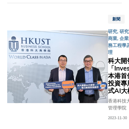
協同創作
計出10位
作。與
授特別提
律、醫療
個彈卡製
創新的課
講師」。 
此同
到：「團
創意等不
冷單元沿
程。藝術
AI講師來
時，為
隊製作的
界別，度
新聞
受力方向
機器創造
界各地，
鼓勵員
microLED
訂造基礎
串聯，每
學部正與
不同的民
工參與
研究, 研
顯示陣列
型，貢獻
個單元包
多間全球
文化背景
更多社
商業, 企業
晶元成功
港以及其
含4根薄
國內及本
事各行各
區活
務工程學
實現了多
粵港澳大
鎳鈦合金
知名的業
但科技使
動，科
理
項關鍵性
區的城市
管，總質
領袖及學
匯聚在科
大亦提
技術突
HKGAI在
科大開
量僅為
機構探討
堂內「執
供每年
破，包括
「香港國
「Inve
104.4克
立合作夥
鞭」。 科
四天的
提高了光
創科展
本港首
鎳鈦管的
關係，包
望透過這
特別假
源的功率
2024」上
投資專
表面積體
華為、索
新的教學
期，讓
及效能、
首度展示
積比達到
式AI
娛樂、騰
式，激發
他們參
圖案顯示
十項生成
7.51 mm-
訊、美國
的學習熱
與跟健
香港科技
解析度、
人工智能
1，顯著
德學院、
提升課堂
康、多
管理學院
提升螢幕
務和應用
升換熱效
京電影學
度，並且
元、平
學院）研
性能及快
讓參觀者
率，與此
2023-11-30
院、中央
來的發展
等機會
功開發本
速曝光能
親身體驗
同時，並
樂學院、
夠結合學
或社會
為金融界
力。此
新科技。