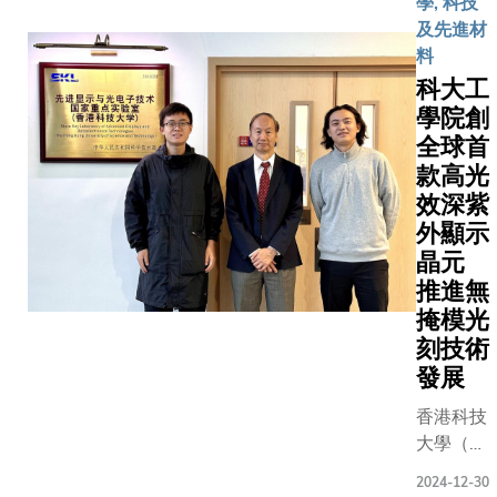
學, 科技
至22℃的
及先進材
區間，並
料
實現零溫
科大工
室氣體排
學院創
放，標誌
全球首
著彈卡固
款高光
態製冷技
效深紫
術在商業
外顯示
化應用上
晶元
邁出關鍵
推進無
一步。該
掩模光
研究成果
刻技術
已於國際
頂級學術
發展
期刊《自
香港科技
然》發
大學（科
布，為應
大）工學
對氣候變
2024-12-30
院成功研