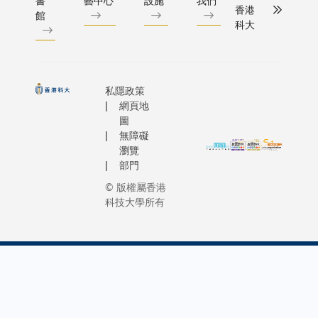
書
藝中心
設施
我們
間的橋樑
他採用的A
如植樹
型財經問答文
香港
省製造光
入句子即
館
度，避免
培養下一
具包括AI
科大
和廚餘
對開源基
刻掩模版
轉化成高
了堵塞風
成為管理
工具
回收
語言模型L
的成本。
影片的文
險。X射
創意實踐
Midjourn
等，以
65B[iv]
因此，對
影片頻轉
斷層掃描
面的領導
聊天機械
促進可
練，開發出
於自主開
技術；「
（圖2b）
私隱政策
才。而另
序ChatG
持續發
的財經領
發半導體
維圖像內
證實，鎳
網頁地
兩個研究
Bing、
展，並
語言模型
設備而
生成」：
鈦管在
圖
課程 ，包
重建三維
推動大
隊指出，
言，有助
將平面圖
無障礙
950兆帕
括哲學碩
的模型、
學的淨
「Inves
提高光阻
化成人工
瀏覽
應力下仍
（MPhil）
生成逼真
零排放
現獲包括
劑敏感度
能製作的
部門
能保持均
和哲學博
人臉動畫
計劃。
經理及財
的短波長
清3D圖像
勻壓縮形
© 版權屬香港
（PhD）
SadTalke
科大副
的金融專
microLED
的三維模
科技大學所有
變，未發
將著重於
經團隊改
校長
媲美最先
技術顯得
生成技術
生屈曲失
術與機器
開源3D表
（行
語言模型，
尤為關
「未來寫
效。 在3.5
意領域的
成軟件
政）譚
3.5、GPT
鍵。」科
助手」：
赫茲高頻
階研究與
EmoTalk
嘉因教
Claude-2
大電子及
輔助日常
運行下，
術探索。
授表
印證「Inv
計算機工
有文書工
該裝置實
外，新學
示：
在理解金
程學系博
作、提升
現了12.3
亦會為有
「人才
強大能力
士後研究
作效率的