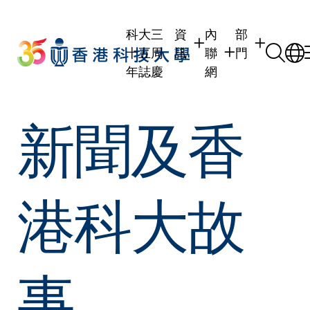
Skip
to
科大三
資
內
部
main
十五周
訊
聯
門
content
年誌慶
網
學生
學生內聯網
學術部門
新聞及香
職員
職員行政內聯網
學術課程
校友
校友內聯網
行政部門
社交平台及應
傳媒
式
公眾
港科大故
事