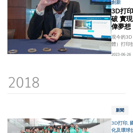
新多種陶
創新
料的設計
3D打
工技術，
破 實
泛應用於
偉夢想
源、電子
現今的3D
物醫學等
體）打印
領域的產
已從製作
上，例如
2023-06-26
晉升至高
人、太陽
用途，無
池、傳感
珠寶首飾
電池電極
2018
醫療用品
菌設備等。 
肢及手術
孔陶瓷是
同樣派上
應用廣泛
這種新技
瓷材料，
高設計彈
穩定、具
新聞
少浪費物
蝕性、使
且可以「
命長。為
3D打印, 
刷」，為
有效製造
化及環球伙