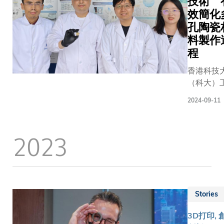
技術 
效簡化
孔陶瓷
料製作
程
香港科技
（科大）
院的團隊
2024-09-11
出一種新
藝技術，
服傳統積
2023
造技術（即
打印技術
局限，令
具有複雜
構型的多
Stories
瓷材料更
快捷，有
3D打印, 