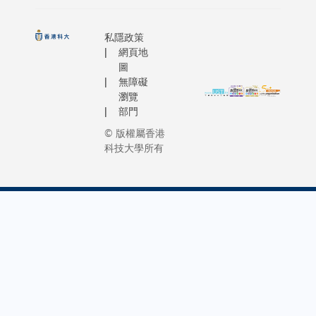
TILIȚĂ（
出多孔陶
user prod
所屬的團
這種方法
2018 Win
私隱政策
革新金屬3
的挑戰在
Internati
網頁地
印技術的
何有效控
Technolo
圖
一。他研
無障礙
體的幾何
Managem
瀏覽
新技術，
狀。為了
Business 
部門
品質控制，
預期效果
Competit
保產品質
隊借助了
© 版權屬香港
was held 
科技大學所有
要求，惠
在大自然
Bayreuth 
界。 在最
可找到的
Germany 
行的第48
——表面
3 to 12
內瓦國際
力。由於
January f
上，其先
張力可將
students 
勇奪「評
聚集並固
4 universi
許金獎」
骨架中，
from 4
立初創公
人員遂利
continent
正與不同
一特性，
learn abo
夥伴合作
驅體溶液
the latest