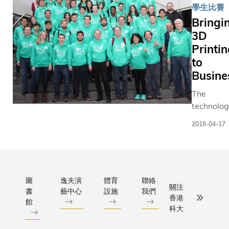
計者開拓
物料的方
學生比賽
天地。雖
科大機械
Bringi
3D打印技
空航天工
3D
航空航天
系副教授
Printi
車、建築
保帶領團
to
育、科研
用「表面
Busine
日漸普及
輔助兩步
用這種方
（STAT
The
的產品通
計了一種
technolog
測試的比
策略，僅
3D printin
2018-04-17
低，因為
個步驟，
at the tip
易爆裂，
利用積層
point to
度仍有待
技術製備
become a
得獎技術
骨架，以
integral 
金屬3D打
基本構型
of moder
圖
逸夫演
體育
聯絡
關注
兩大難題
後再把所
書
藝中心
設施
我們
industrial
香港
館
應力及脆
分的前驅
manufact
科大
科大博士
液注入該
processes
Alexandr
中，便可
well as e