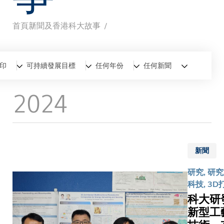
首頁
新聞及香港科大故事
導
航
全部
新聞
香港科大故事
打印
可持續發展目標
任何年份
任何新聞
連
2024
結
新聞
研究, 研
科技, 3D
科大研
新型工