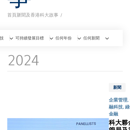
首頁
新聞及香港科大故事
導
航
全部
新聞
香港科大故事
技
可持續發展目標
任何年份
任何新聞
連
2024
結
新聞
企業管理,
融科技, 
金融
科大夥