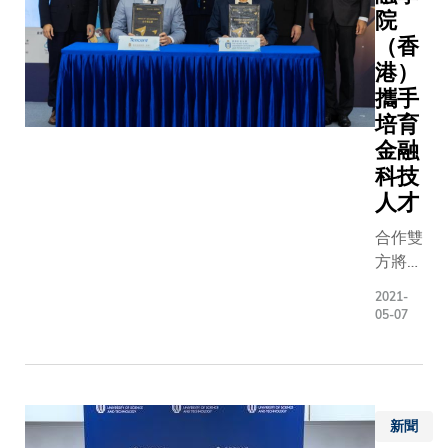
紐提出
院
來的挑戰
路向。
（香
藉著促進
研究剖
學科討論
港）
析七個
研究協作
攜手
主要金
知識交流
培育
融科技
大學可於
金融
樞紐的
發揮重要
科技
發展經
用。我們
人才
驗，歸
心感謝金
納有助
局及香港
合作雙
強化本
幣及金融
方將於
地金融
究中心與
人才培
科技發
2021-
們聯手舉
養與教
05-07
展的十
這次國際
育和研
大機
議。」 憑藉
究領域
遇，當
其在金融
開展戰
中包括
技的跨學
略合
成立金
新聞
專長，科
作，共
融科技