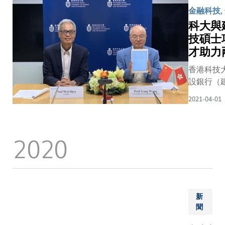
商學院致
同促進
生態系
金融科技,
於推動CB
金融科
統委員
科大與
的探討與
技的發
會，以
技碩士
目研究，
展。
及打造
才助力
括行業研
香港成
究、公眾
為區域
香港科技
見調查、
性金融
設銀行（
討會，以
科技沙
署合作備
數碼港元
2021-04-01
盒等策
始合辦大
例試驗，
略方針
課程(MSc
積極連繫
建議。
針對中小微
2020
關持份者
此項研
目。建行
兩名科大
究是香
據及案例
學院的教
港首項
研究課題
亦為金管
同類全
交流與金
CBDC專
面性研
示範。 科大校長史維教授和副
組成員，
新
究，獲
校長（大
助探究CB
聞
業界持
科大出席簽署
相關題目