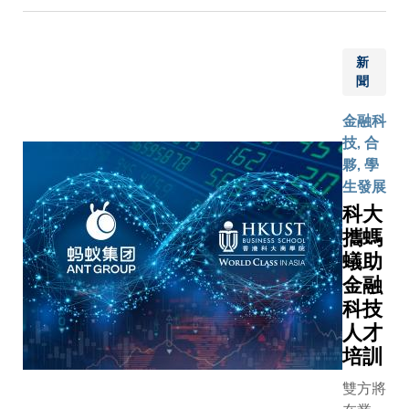
香港金融
理局（金
局）以及
新
融學院轄
聞
香港貨幣
金融研究
金融科
心，今天
技, 合
合舉辦「
夥, 學
行數碼貨
生發展
和支付系
科大
國際會
攜螞
議」。 會議
蟻助
吸引了國
金融
貨幣機構
科技
亞洲、歐
人才
及北美洲
培訓
區的中央
行及學界
雙方將
家，以及