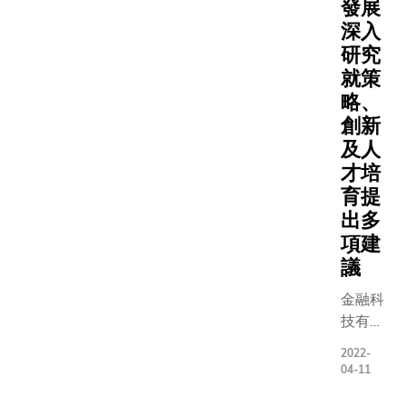
部副主任
發展
東博士則
深入
「CBDC
研究
幣政策」
就策
表主題演
略、
講，揭開
創新
議序幕。
及人
過專題討
才培
及簡報，
育提
議講者還
出多
有關CBD
項建
廣泛議題
議
分享精闢
解。 科大商
金融科
學院院長
技有利
嘉因教授
提升香
示：「CB
2022-
港作為
04-11
作為一種
國際金
新形式的