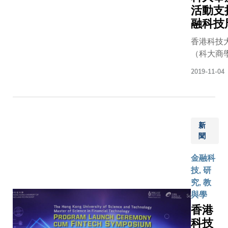
於香港
最佳作
活動支
對金融
業方式
融科技
科技專
及發展
香港科技
才的需
建議》
（科大商
求日益
的研究
為學生和
殷切，
報告，
2019-11-04
連串活動
這項深
內容包
天開展的
入的研
括團隊
技周全力
究就業
的主要
投資推廣
界現況
觀察，
新
周的周邊
和人才
以及就
聞
商學院夥
發展總
長期策
科技協會，
結出十
略、創
金融科
率先舉辦
項觀察
新及人
技, 研
會。活動
和提出
才培育
究, 教
行4.0與
十項建
所提出
與學
來》，邀
議，以
的建
香港
業專家，
及羅列
議。該
科技
技發展及
出十三