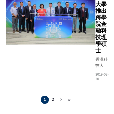
研究揭
大學
金融服務
項業界
示，香
推出
活動於科
最重視
港在金
環中心舉
跨學
的能
融科技
過一百位
院金
力。該
監管、
人士參與
融科
研究是
政府支
會的另一
技理
香港首
援及營
11月2至
次同類
商環境
學碩
內舉行，
項目，
方面的
士
Bizkath
獲包括
表現，
是香港首
香港科
銀行、
遠勝於
黑客松，
技大學
保險公
人才供
上院校所
(科大)
司、監
應，並
2019-08-
友參賽，
工商管
管機構
且就促
20
支隊伍、超
理學
和虛擬
進創新
與。具金
院、工
銀行等
及人才
Pagination
的校友和
學院和
超過八
供應作
1
2
參賽隊伍
理學院
十間金
出多項
協助各隊
攜手合
融科技
建議，