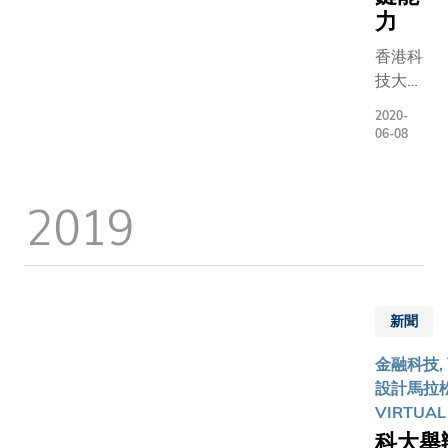
措施，
力
央銀行副
以助香
長Mamer
香港科
港走在
E.
技大學
全球金
TANGON
商學院
融科技
先生，國
2020-
（科大
前沿。
06-08
結算銀行
商學
研究結
新樞紐轄
院）公
果已歸
香港中心
2019
布一項
納於一
管Bénédic
名為
份名為
NOLENS
《金融
《香港
士主持研
科技業
邁向全
討。
界專才
球領先
發展、
金融科
新聞
能力與
技樞
金融科技, 
人力資
紐：其
設計馬拉松
源》的
他樞紐
VIRTUAL
研究結
的經驗
科大舉
果。鑑
啟示、