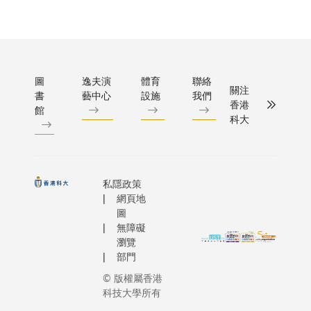
制訂創新
作，共
機構支
涵蓋資
虛擬銀行
同推出
持和參
助培育
任，並提
香港首
與，以
初創企
作建議。
個跨學
加深了
業、要
虛擬銀行
科金融
解香港
求修讀
圖
逸夫演
體育
聯絡
是平安壹
科技理
的金融
金融科
關注
書
藝中心
設施
我們
WeLab
學碩士
香港
科技專
技學生
館
活動令參
課程。
科大
才供
完成強
打好基礎
科大金
應。研
制實
香港虛擬
融科技
究結果
習，以
並提早建
理學碩
已歸納
及便利
脈。科大
士課程
私隱政策
成報
企業招
網頁地
譚嘉因教
分為一
告，詳
聘海外
圖
由研資局
年全日
細列出
人才舉
無障礙
金融科技
制和兩
主要觀
措等。
瀏覽
責人，他
年兼讀
察所得
研究項
部門
學院樂意
制，旨
和提出
目負責
© 版權屬香港
融科技發
在為金
多項建
人兼科
科技大學所有
金融科技
融科技
議，內
大商學