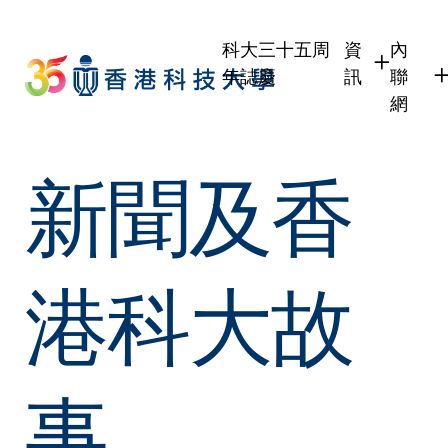
Skip
to
科大三十五周
資
內
main
年誌慶
訊
聯
content
網
學生
學生內
新聞及香
職員
職員行
校友
校友內
傳媒
公眾
港科大故
事