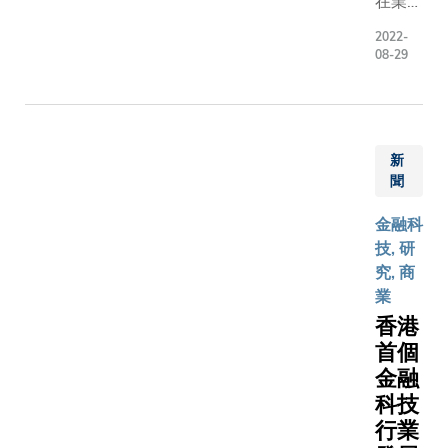
在業界
融機構及
分享、
2022-
融科技企
實習與
08-29
的從業者
就業機
與，一同
會以及
討包括政
產業研
影響、技
究等方
新
創新、營
面展開
聞
挑戰及行
合作。
動態等CB
金融科
關鍵議題
技, 研
金管局總
究, 商
余偉文先
業
於會上致
香港
題演講，
首個
國際貨幣
金融
金組織
科技
（IMF）
行業
與資本市