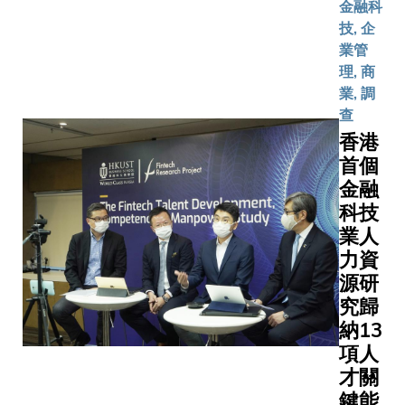
份者廣
備忘協議
金融科
推動香港
泛參
學員(不只
技, 企
為主要金
與，針
科大的金
業管
科技樞紐
對包括
行亦會同
理, 商
本次會議
倫敦、
融課程，
業, 調
設兩場專
紐約、
施，供所
查
討論，其
三藩
程的學生
香港
一場聚焦
市、上
實習培訓
首個
地探討及
海、新
獲頒發結
施CBDC
金融
加坡、
件的學員
的啟示，
科技
東京及
證書。 了解更多關於科大金融
者包括來
業人
蘇黎世
科技碩士
阿聯酋央
力資
等七個
http://ww
行長顧問
源研
金融科
樹培先生
究歸
技樞
金管局助
紐，探
納13
總裁（金
討其金
項人
基建）鮑
融科技
才關
運先生，
策略及
鍵能
及菲律賓