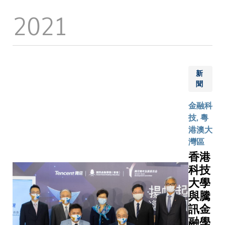
融中心
字貨幣，
2021
的競爭
備提高金
力。香
生態系統
港科技
整體經濟
大學工
易效率的
商管理
力，成就
學院
新
球金融業
（科大
聞
革。各地
商學
行也正積
金融科
院）公
探索釋放
技, 粵
布深入
潛力的方
港澳大
行業發
法。要於
灣區
展研究
發和零售
香港
結果，
面多方面
科技
為香港
展CBDC
邁向全
大學
要先解決
球領先
與騰
術、宏觀
的金融
訊金
濟及金融
科技樞
融學
不同領域