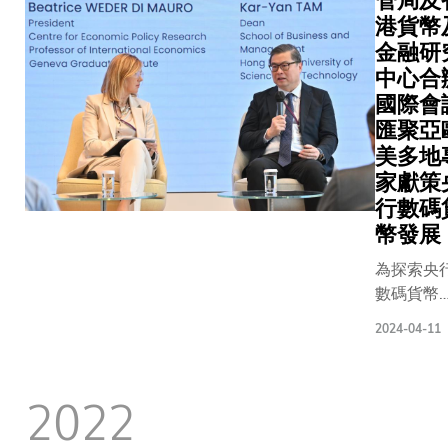
管局及
港貨幣
金融研
中心合
國際會
匯聚亞
美多地
家獻策
行數碼
幣發展
為探索央
數碼貨幣
（CBDC
2024-04-11
發展潛力
香港科技
學工商管
2022
學院（科
商學院）