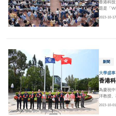
香港科技
題是「W
智能（G
2023-10-17
業的大學
（SAL
音一同派發爆谷小食。 科大的理學院、工學院、工
其他精彩
了解科大
新聞
大學盛事
香港科
為慶祝中
洋教授、
顧問委員
2023-10-01
成，當中