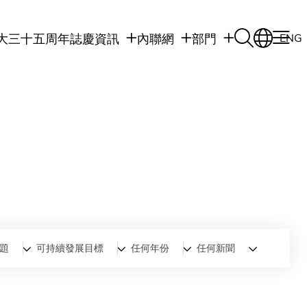
大三十五周年誌慶
資訊
內聯網
部門
ENG
學生
學生內聯網
學術部門
職員
職員行政內聯網
學術課程
校友
校友內聯網
行政部門
社交平台及應用程
傳媒
式
公眾
題
可持續發展目標
任何年份
任何新聞