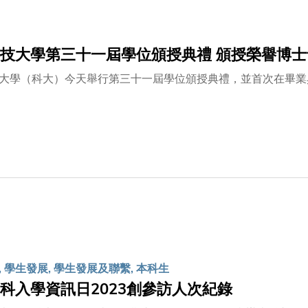
人太空飛行的夢想，中國航天發展在短短的數十年間，給世界展
家，可見國家對香港科技界的重視和肯定，以及對香港作為國際
技大學第三十一屆學位頒授典禮 頒授榮譽博
大學（科大）今天舉行第三十一屆學位頒授典禮，並首次在畢業
 學生發展, 學生發展及聯繫, 本科生
科入學資訊日2023創參訪人次紀錄