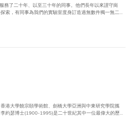
服務了二十年、以至三十年的同事。他們長年以來謹守崗
設施升級。為了讓每一位學生都感覺受到重視，有同事時刻
服務獎」 ，在慶祝他們踏上事業新里程碑之際，我們訪問了其中
所、香港大學饒宗頤學術館、劍橋大學亞洲與中東研究學院攜
歷
出的論題「鑑於15世紀前中國的傑出科學成就，為什麼現
在過去幾十年於各個國際論壇被熱烈討論，所以是次在科大