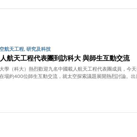
空航天工程, 研究及科技
人航天工程代表團到訪科大 與師生互動交流
大學（科大）熱烈歡迎九名中國載人航天工程代表團成員，今天
在場約400位師生互動交流，就太空探索議題展開熱烈討論。
長李美嫦、中央人民政府駐香港特別行政區聯絡辦公室教育科技
小組委員會召集人蔡永忠、科大校董會主席沈向洋教授，科大校
天工程副總設計師董能力為活動致辭，隨後三名代表團成員﹕中
總師鍾紅恩、中國航天員科研訓練中心航天員兼神舟十五號乘組
揮甘克力，分別就中國載人航天工程的空間科學與應用、航天員
獲現場觀眾報以熱烈掌聲。中國首位進駐空間站及進行出艙活動
宮墨客」的張陸，更分享出差太空半年間寫書法的體驗，並向科
香港特區政府的安排，讓科大師生有機會親身與航天員進行交流。