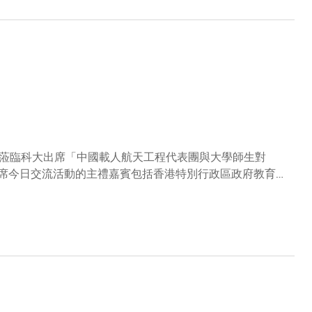
蒞臨科大出席「中國載人航天工程代表團與大學師生對
出席今日交流活動的主禮嘉賓包括香港特別行政區政府教育局
部副部長吳程、研究資助局主席黃玉山教授、教資會一般事
長葉玉如教授以及一眾大學高層管理人員。 代表團領隊中
國科學院空間應用工程與技術中心系統總體室主任兼空間應
航天員張陸，以及中國航天科技集團八院研究員兼空間站系
的家國情懷與太空生活，和中國空間站的創意創新等主題發
的女航天員、神舟十三號乘組航天員王亞平亦有到場，而被
大致送親筆揮毫的書法對聯。沈教授為活動致歡迎辭時，感
他說﹕「從1970年「長征一號」火箭升空，到2003年中