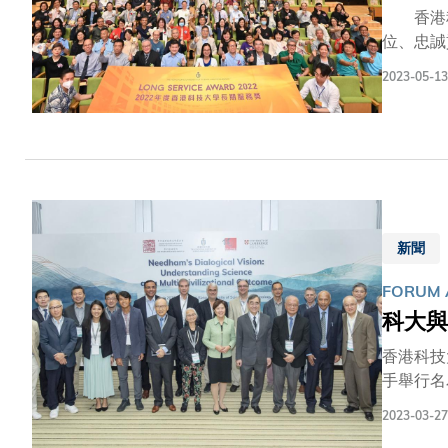
香港科
位、忠誠貢獻，在大學的
的器材。
2023-05-13
多走一步
三位得獎者。且讓我們一起
新聞
FORUM 
科大與
香港科技
手舉行名為「李約
史學家及
2023-03-27
代科學沒