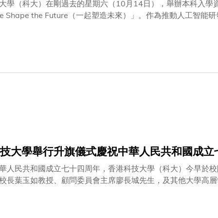
大學（科大）在剛過去的星期六（10月14日），舉辦本科入學
e Shape the Future（一起塑造未來）」。作為推動人
enAI）的教育機構，因此在今年的資訊日，特別開放科大不同的
，科大創業中心亦舉辦了多個初創企業分享，包括邀得奧運乒乓
SA）入讀科大物理系的蘇慧音同學，分享其開設爆谷加盟店的初
商管理學院、人文社會科學學院和跨學科學院，當日亦舉辦了多場課程講座以及
的體驗和參觀活動，讓蒞臨的同學，包括來自本地及內地港人子
的校園生活及最新入學要求。
技大學舉行升旗儀式慶祝中華人民共和國成立
華人民共和國成立七十四周年，香港科技大學（科大）今早於校
校長葉玉如教授、顧問委員會主席廖長城先生，及其他大學高層
會成員、師生、校友、教職員及其家屬親身參與，並有逾14,0
五名成員為在讀科大學生及畢業生。