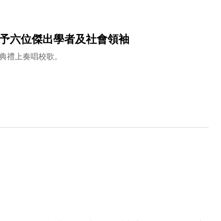
示了國家在航天科技方面的實力。去年，國家也首次到港選
創新科技中心的認同。」
士予六位傑出學者及社會領袖
典禮上奏唱校歌。