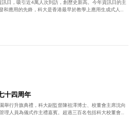
資訊日，吸引近4萬人次到訪，創歷史新高。今年資訊日的主
工智能研發和應用的先鋒，科大是香港最早於教學上應用生成式人工
ChatGPT版本予同學試玩。另作為全港首間投放資源支持創
球獎牌得主、透過學生運動員學習支援及入學計劃
創經驗。科大校長葉玉如教授亦有到場與同學交流，與蘇慧
弟學校的應屆文憑試學生、內地高考學生和國際課程學生，
七十四周年
園舉行升旗典禮，科大副監督陳祖澤博士、校董會主席沈向
管理人員為儀式作主禮嘉賓。超過三百名包括科大校董會及
00人在線上觀看。是次典禮的升旗隊由香港輔助警察隊組