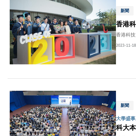
國實現載
新聞
拔載荷專
香港科
香港科技
2023-11-18
新聞
大學盛事,
科大本