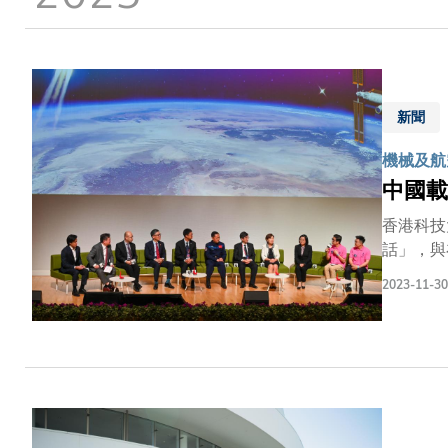
結
新聞
機械及航
中國載
香港科技
話」，與
常任秘書
2023-11-30
務及管理
國載人航
用系統副
統副總指
表演講，
譽為「天
謝國家和