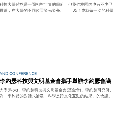
技大學雖然是一間相對年青的學府，但我們校園內也有不少已
不同位置發光發亮。 為了成就每一次的科學探索，有同事為我們的實驗室度身訂造過無數件獨一無二
為提升網絡時代的學習體驗，有同事不斷努力將圖書館的服務和
關心他們。最近，大學向165位職員頒發 「2022 年度長期
聽聽他們的心聲。 一雙巧手成就科研突破 李清先生 材料、設計和製造中心設施技術員 二十年長期服務
獎 李清先生在工場焊接電路板
AND CONFERENCE
李約瑟科技與文明基金會攜手舉辦李約瑟會議
大學(科大)、李約瑟科技與文明基金會(基金會)、李約瑟研究
瑟的對話式論題：科學是跨文化互動的結果」的會議。 李約瑟博士(1900-1995)是二十世紀其中一位最偉大的
人文學者。他致力研究中國的科學及文明，最為人所知的是他提
有在中國文明中發展，而是在歐洲發展？」。然而，這個題目已