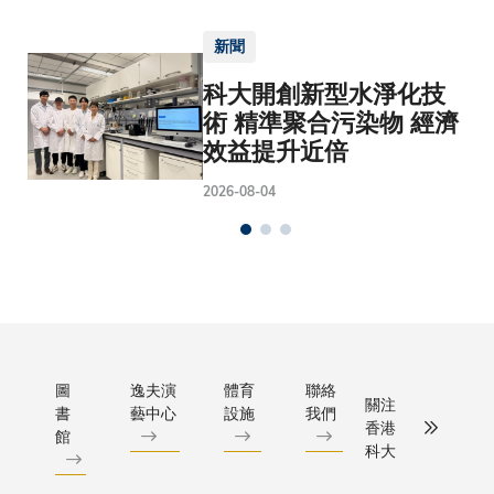
新聞
科大開創新型水淨化技
術 精準聚合污染物 經濟
效益提升近倍
2026-08-04
圖
逸夫演
體育
聯絡
關注
書
藝中心
設施
我們
香港
館
科大