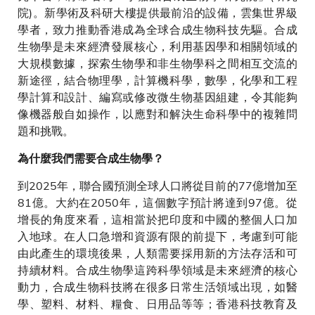
院)。新學術及科研大樓提供最前沿的設備，雲集世界級
學者，致力推動香港成為全球合成生物科技先驅。合成
生物學是未來經濟發展核心，利用基因學和相關領域的
大規模數據，探索生物學和非生物學科之間相互交流的
新途徑，結合物理學，計算機科學，數學，化學和工程
學計算和設計、編寫或修改微生物基因組建，令其能夠
像機器般自如操作，以應對和解決生命科學中的複雜問
題和挑戰。
為什麼我們需要合成生物學？
到2025年，聯合國預測全球人口將從目前的77億增加至
81億。大約在2050年，這個數字預計將達到97億。從
增長的角度來看，這相當於把印度和中國的整個人口加
入地球。在人口急增和資源有限的前提下，考慮到可能
由此產生的環境後果，人類需要採用新的方法存活和可
持續材料。合成生物學這跨科學領域是未來經濟的核心
動力，合成生物科技將在很多日常生活領域出現，如醫
學、塑料、材料、糧食、日用品等等；香港科技教育及