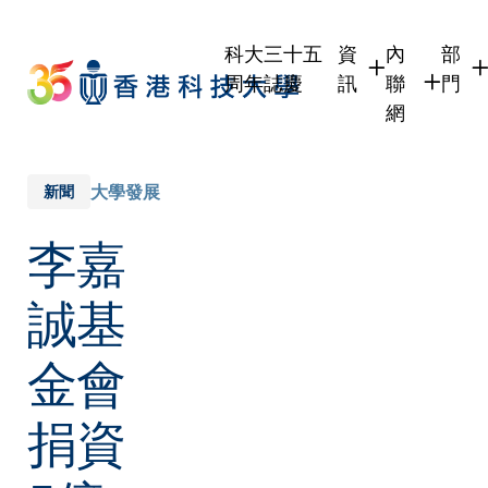
Skip
to
科大三十五
資
內
部
main
周年誌慶
訊
聯
門
content
網
學生
學生內聯網
學術
職員
職員行政內
學術
大學發展
新聞
校友
校友內聯網
行政
李嘉
社交
傳媒
式
公眾
誠基
金會
捐資