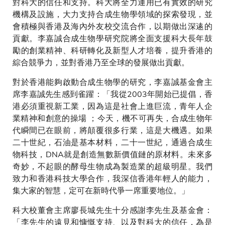
對科大的信任和支持。科大將全力運用已有實效的研究
機構及設施，大力支持合成生物學領域的探索發現，並
會積極與香港及海內外友校交流合作，以期做出深逺的
貢獻。李嘉誠合成生物學研究院將全面支援科大長年鼓
勵的創業精神、科研轉化及新型人才培養，提升香港的
綜合競爭力，並對香港乃至全球的發展做出貢獻。
對於香港能夠啟動合成生物學的研究，李嘉誠基金會主
席李嘉誠先生感到雀躍：「我從2003年開始已提倡，香
港必須重視新工業，因為這是社會上進巨流，青年人企
業精神和創意的操場 ；今天，機不可再失，合成生物年
代瞬間已在眼前，將顛覆很多行業，這是大機遇。如果
二十世紀，石油是基本材料，二十一世紀，通過合成生
物科技，DNA就是創造無數新價值鏈的原材料。未來多
奇妙，不起眼的酵母生物成為製造業的超級明星。我們
致力和香港科技大學合作，我深信香港年輕人的能力，
集大家的智慧，定可在新時代爭一席重要地位。」
科大校董會主席廖長城先生十分感謝李先生及基金會：
「李先生的遠見和慷慨支持、以及對科大的信任，為是