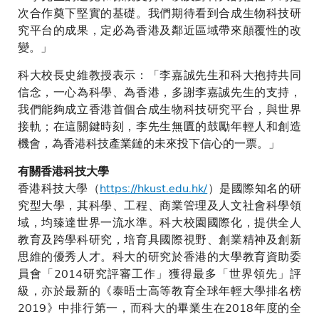
次合作奠下堅實的基礎。我們期待看到合成生物科技研
究平台的成果，定必為香港及鄰近區域帶來顛覆性的改
變。」
科大校長史維教授表示：「李嘉誠先生和科大抱持共同
信念，一心為科學、為香港，多謝李嘉誠先生的支持，
我們能夠成立香港首個合成生物科技研究平台，與世界
接軌；在這關鍵時刻，李先生無匱的鼓勵年輕人和創造
機會，為香港科技產業鏈的未來投下信心的一票。」
有關香港科技大學
香港科技大學（
https://hkust.edu.hk/
）是國際知名的研
究型大學，其科學、工程、商業管理及人文社會科學領
域，均臻達世界一流水準。科大校園國際化，提供全人
教育及跨學科研究，培育具國際視野、創業精神及創新
思維的優秀人才。科大的研究於香港的大學教育資助委
員會「2014研究評審工作」獲得最多「世界領先」評
級，亦於最新的《泰晤士高等教育全球年輕大學排名榜
2019》中排行第一，而科大的畢業生在2018年度的全