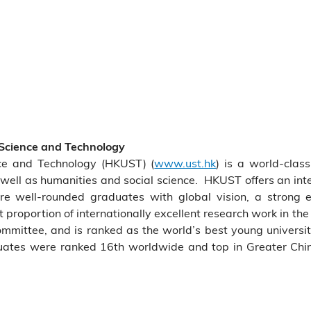
 Science and Technology
ce and Technology (HKUST) (
www.ust.hk
) is a world-clas
well as humanities and social science. HKUST offers an int
re well-rounded graduates with global vision, a strong e
 proportion of internationally excellent research work in 
mmittee, and is ranked as the world’s best young universi
uates were ranked 16th worldwide and top in Greater China