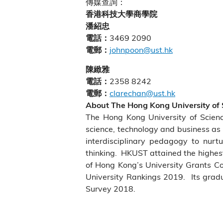
傳媒查詢：
香港科技大學商學院
潘紹忠
3469 2090
電話：
johnpoon@ust.hk
電郵：
陳緻雅
2358 8242
電話：
clarechan@ust.hk
電郵：
About The Hong Kong University of
The Hong Kong University of Scien
science, technology and business as 
interdisciplinary pedagogy to nurtu
thinking. HKUST attained the highest
of Hong Kong’s University Grants Co
University Rankings 2019. Its grad
Survey 2018.