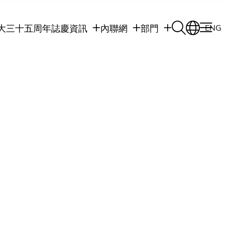
大三十五周年誌慶
資訊
內聯網
部門
ENG
學生
學生內聯網
學術部門
職員
職員行政內聯網
學術課程
校友
校友內聯網
行政部門
社交平台及應用程
傳媒
式
公眾