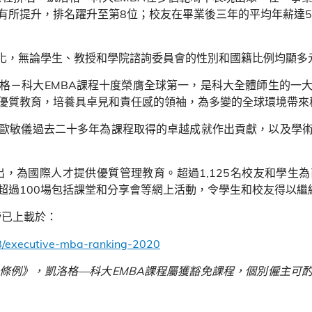
有所提升，排名躍升至第
8
位；校友在畢業後三年的平均年薪達
5
化，無論學生、教授和學院諮詢委員會的性別和國籍比例均顯多
格－科大
EMBA
課程十度榮膺全球第一，是科大全體師生的一
優質教育，培養具卓見和責任感的領袖，為多變的全球環境帶來
歐敏儀過去二十多年為課程取得的卓越成就作出貢獻，以及學
出，為國際人才提供優質管理教育。超過
1,125
名校友和學生為
超過
100
場包括課堂和分享會等網上活動，令學生和校友得以繼
榜已上載於：
848/executive-mba-ranking-2020
條例》，凱洛格—科大
EMBA
課程屬獲豁免課程，個別僱主可