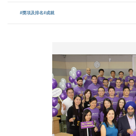
航
#獎項及排名
#成就
連
結