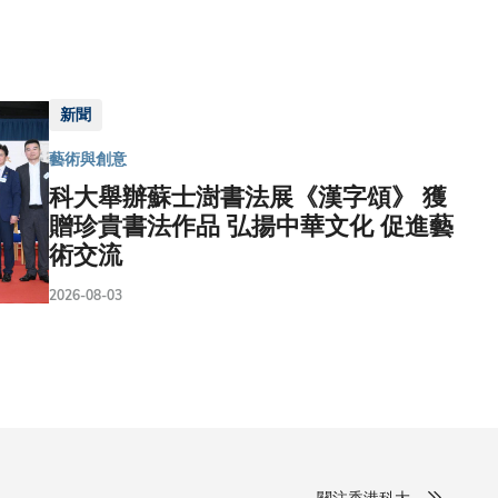
新聞
藝術與創意
科大舉辦蘇士澍書法展《漢字頌》 獲
贈珍貴書法作品 弘揚中華文化 促進藝
術交流
2026-08-03
關注香港科大