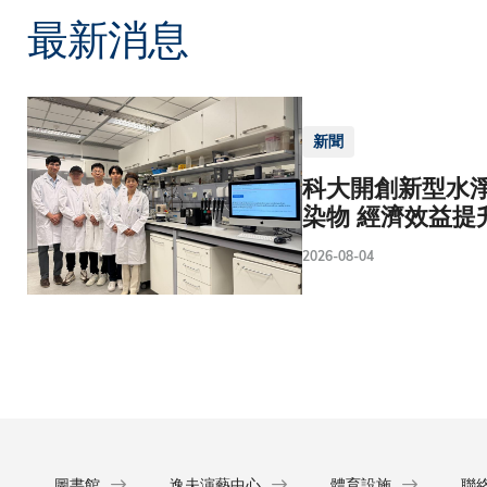
最新消息
新聞
科大開創新型水淨
染物 經濟效益提
2026-08-04
圖書館
逸夫演藝中心
體育設施
聯