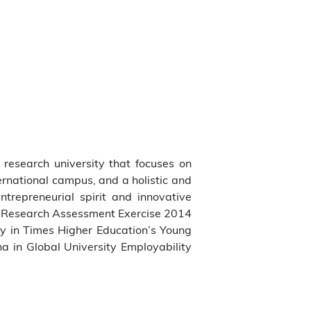
s research university that focuses on
ernational campus, and a holistic and
ntrepreneurial spirit and innovative
the Research Assessment Exercise 2014
ty in Times Higher Education’s Young
 in Global University Employability