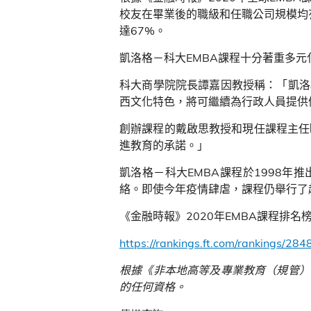
校友在畢業後的職級和任職公司規模均
達
67%
。
凱洛格－科大
EMBA
課程十分著重多元
科大商學院院長譚嘉因教授稱：「凱洛
西文化特色，將可繼續為行政人員提供
創辦課程的戴啟思教授和現任課程主任
進教育的承諾。」
凱洛格－科大
EMBA
課程於
1998
年推
絡。即使今年疫情肆虐，課程仍舉行了
《金融時報》
2020
年
EMBA
課程排名
https://rankings.ft.com/rankings/2
根據《非本地高等及專業教育（規管）
的任何資格。