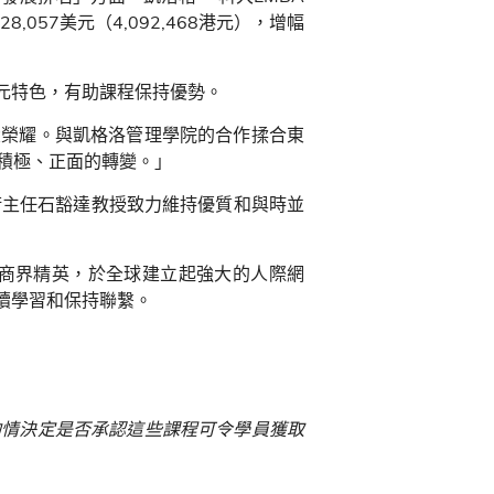
28,057
美元（
4,092,468
港元），增幅
元特色，有助課程保持優勢。
大榮耀。與凱格洛管理學院的合作揉合東
積極、正面的轉變。」
術主任石豁達教授致力維持優質和與時並
商界精英，於全球建立起強大的人際網
續學習和保持聯繫。
酌情決定是否承認這些課程可令學員獲取