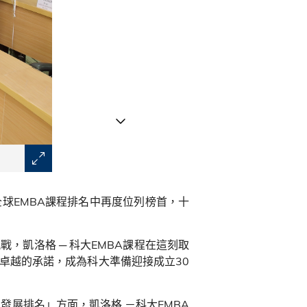
(左起）兩位課程校友 ─ 日本電氣香港有限公司 (NEC)
全球
EMBA
課程排名中再度位列榜首，十
嘉因教授和凱洛格 - 科大EMBA課程主任區敏儀與傳媒分
挑戰，凱洛格
─
科大
EMBA
課程在這刻取
卓越的承諾，成為科大準備迎接成立
30
業發展排名」方面，凱洛格
－科大
EMBA