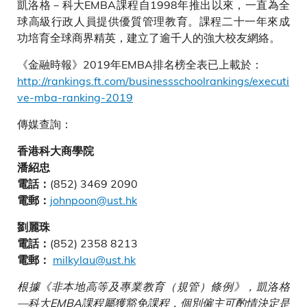
凱洛格－科大EMBA課程自1998年推出以來，一直為全
球高級行政人員提供優質管理教育。課程二十一年來成
功培育全球商界精英，建立了逾千人的強大校友網絡。
《金融時報》2019年EMBA排名榜全表已上載於：
http://rankings.ft.com/businessschoolrankings/executi
ve-mba-ranking-2019
傳媒查詢：
香港科大商學院
潘紹忠
(852) 3469 2090
電話：
johnpoon@ust.hk
電郵：
劉麗珠
(852) 2358 8213
電話：
milkylau@ust.hk
電郵：
根據《非本地高等及專業教育（規管）條例》，凱洛格
—科大EMBA課程屬獲豁免課程，個別僱主可酌情決定是