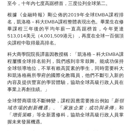
至今，十年內七度高踞榜首，三度位列全球第二。
根據《金融時報》剛公佈的2019年全球EMBA課程排
名，凱洛格－科大EMBA課程整體表現出色。畢業生在修
畢課程三年後的平均年薪一直高踞榜首，今年更達
513,014美元（4,001,509港元），再度在全球一百個頂
尖課程中取得最高排名。
科大商學院院長譚嘉因教授稱：「凱洛格－科大EMBA課
程屢獲全球排名前列，我們感到非常鼓舞。能成功保持
全球領導地位，不單有賴高質素的學生，同時需要科大
和凱洛格兩所學府的國際化教職員，他們不斷引入新的
內容及提供豐富的學習體驗，協助全球高級行政人員在
事業上再創佳績。」
全球營商環境不斷轉變，課程因應需要推出例如「
新領
域市場的創新機遇
」、「
家族企業：成功與承傳
」和
「
增長策略
」等全新選修科，協助全球高級行政人員掌
握未來發展機遇。