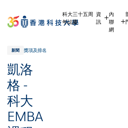
Skip
to
科大三十五周
資
內
main
年誌慶
訊
聯
content
網
學生
學生內
職員
職員行
獎項及排名
新聞
校友
校友內
凱洛
傳媒
公眾
格 -
科大
EMBA