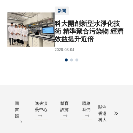
新聞
科大開創新型水淨化技
術 精準聚合污染物 經濟
效益提升近倍
2026-08-04
圖
逸夫演
體育
聯絡
關注
書
藝中心
設施
我們
香港
館
科大