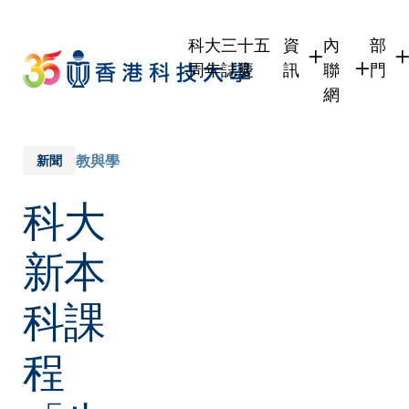
Skip
to
科大三十五
資
內
部
main
周年誌慶
訊
聯
門
content
網
學生
學生內聯網
學術
職員
職員行政內
學術
教與學
新聞
校友
校友內聯網
行政
科大
社交
傳媒
式
公眾
新本
科課
程