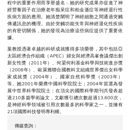
程中的重要作用而享譽盛名﹔她的研究成果亦促進了神
經營養因子在治療老年痴呆症和柏金遜症等神經退行性
疾病方面的應用。她清楚闡明了神經細胞之間通過突觸
傳遞訊息的機理。由於突觸功能失常與神經退化性疾病
的有密切關係，她的發現為治療這些病症提供了重要依
據。
葉教授憑著卓越的科研成就獲得多項榮譽，其中包括亞
太區經濟合作組織（APEC）婦女與經濟高峯會議傑出創
新女性獎（2011年）、何梁何利基金科學與技術進步獎
（2008年）、歐萊雅聯合國教科文組織世界傑出女科學
家成就獎（2004年）、國家自然科學獎（2003年）
等。她2001年榮膺中國科學院院士；2004年當選為發
展中世界科學院院士；在頂尖的國際科學期刊共發表超
過210多篇學術論文，文獻獲引總次數超過13,600次，
是神經科學領域被引用次數最多的科學家之一，並擁有
21項國際科技發明專利權。
傳媒查詢：