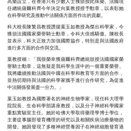
高樂設立，在香港只有少數人士獲頒授此殊榮。法國現
任總統薩爾科齊今年決定向葉教授授予勳章，以表彰她
在科學研究及推動中法關係方面所作出的貢獻。
科大校長陳繁昌教授讚揚葉玉如教授為傑出科學家，今
獲頒法國國家榮譽騎士勳章，令科大倍感驕傲。陳校長
並表示，科大正致力加強國際協作，特別是與法國政府
進行多方面的合作與交流。
葉教授稱：「我很榮幸獲薩爾科齊總統頒授法國國家榮
譽騎士勳章，這無疑是我科學生涯中的一個重要榮譽。
我將繼續推動法國與中國在科學和教育等方面的合作，
並熱切期待與法國的科學家攜手進行合作研究，為促進
中法關係發展盡一分力。」
葉玉如教授為國際著名的神經生物學家，現任科大理學
院院長、生命科學部講座教授，以及分子神經科學國家
重點實驗室主任。她於哈佛大學取得藥理學博士學位，
主要從事腦部發育機理的研究以及相關疾病治療藥物的
開發。她因發現了多種神經營養因子在神經細胞發育過