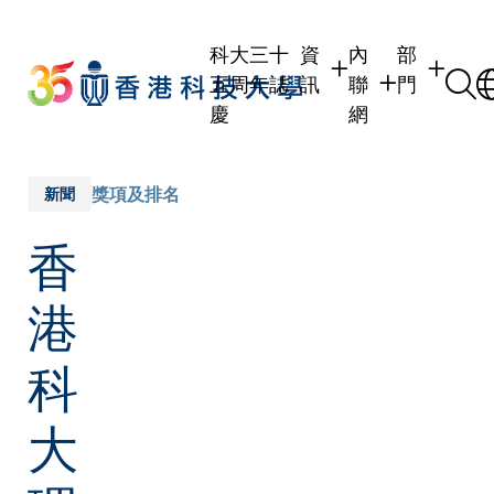
Skip
to
科大三十
資
內
部
main
五周年誌
訊
聯
門
content
慶
網
學生
學生內聯網
學術部門
職員
職員行政內聯網
學術課程
獎項及排名
新聞
校友
校友內聯網
行政部門
香
社交平台
傳媒
式
公眾
港
科
大