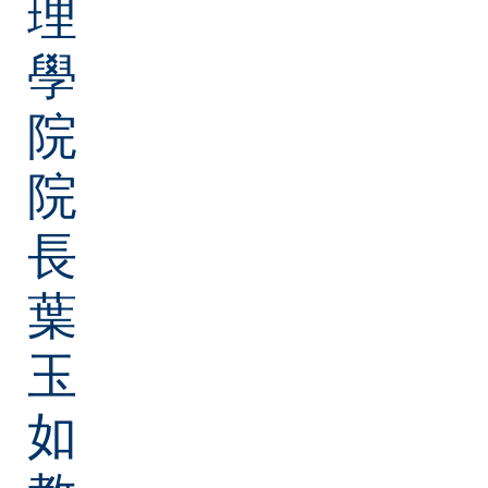
理
學
院
院
長
葉
玉
如