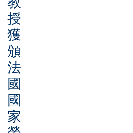
教
授
獲
頒
法
國
國
家
榮