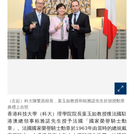
（左起）科大陳繁昌校長﹑葉玉如教授和栢雅諾先生於頒授勳章
典禮上合照
香港科技大學（科大）理學院院長葉玉如教授獲法國駐
港澳總領事栢雅諾先生授予法國「國家榮譽騎士勳
章」。法國國家榮譽騎士勳章於1963年由當時的總統戴