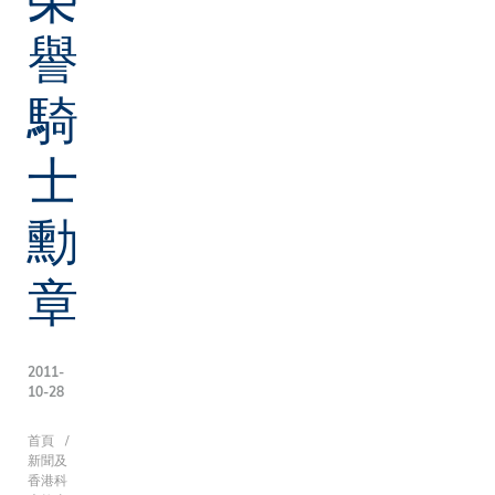
譽
騎
士
勳
章
2011-
10-28
導
首頁
新聞及
香港科