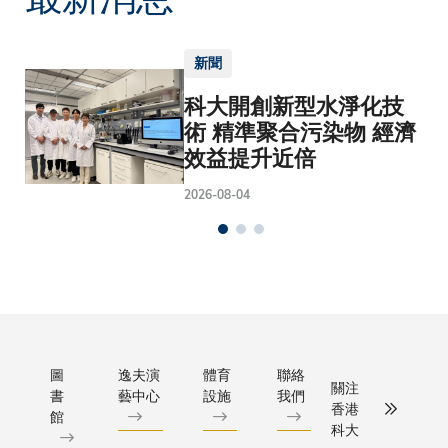
新聞
科大開創新型水淨化技
術 精準聚合污染物 經濟
效益提升近倍
2026-08-04
圖
逸夫演
體育
聯絡
關注
書
藝中心
設施
我們
香港
館
科大