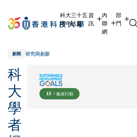
Skip
to
科大三十五
資
內
部
main
周年誌慶
訊
聯
門
content
網
學生
學生內聯網
學術部
職員
職員行政內聯
學術課
研究與創新
新聞
校友
校友內聯網
行政部
科
社交平
傳媒
式
公眾
大
13
氣候行動
學
者