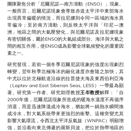
團隊聚焦分析「厄爾尼諾—南方濤動（ENSO）」現象。
一般而言，厄爾尼諾現象會導致赤道太平洋中東部海水
出現異常偏暖的情況，而拉尼娜則令同一區域的海水異
常偏冷；至於南方濤動，則反映太平洋與「印尼—澳
洲」地區之間的大氣壓變化，與厄爾尼諾及拉尼娜現象
有密切關係，屬於ENSO的大氣組成部分。海洋與大氣之
間的相互作用，使ENSO成為影響全球氣候變化的重要因
素之一。
研究發現，若前一個冬季厄爾尼諾現象的強度出現劇烈
轉變，翌年秋季北極海冰的融化速度亦會隨之加快，其
中尤以位於北極航道沿線的拉普捷夫海及東西伯利亞海
（Laptev and East Siberian Seas, LESS）一帶最為顯
著。研究第一作者、研究助理教授
解釋：「自
王岑教授
2000年後，厄爾尼諾現象所造成的暖海水溫度不再循序
消退，而是迅速降溫成冷海水，猶如將一鍋熱水瞬間換
成冷水，對大氣系統帶來更強烈的衝擊。這種突變尤其
影響大氣環流，令西北太平洋反氣旋（WNPAC）明顯增
強，並沿着向東北傳遞的羅斯貝波，把位於熱帶地區的