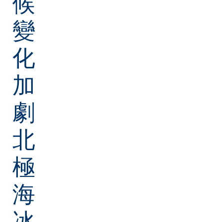
候
變
化
加
劇
北
極
海
冰