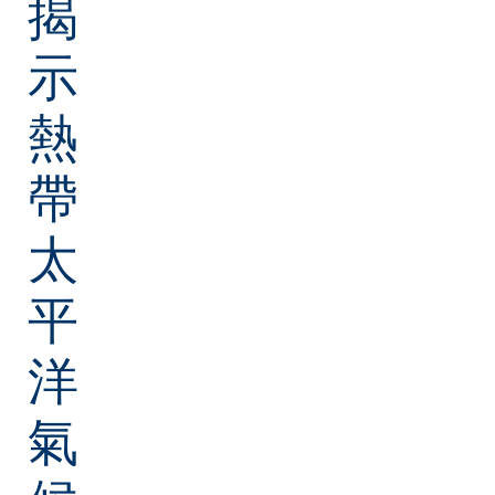
揭
示
熱
帶
太
平
洋
氣