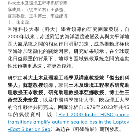
科大土木及環境工程學系研究團
厄爾尼諾現象期間拉普捷夫–東
隊成員：（從左至右）王彥笳、
西伯利亞海海冰流失示意圖。
蘇慧教授、王岑博士、李亞娜博
士、朱奎霖。
香港科技大學（科大）學者領導的研究團隊發現，自
2000年以來，赤道附近的海洋溫度改變及其與太平洋地
區大氣系統之間的相互作用明顯加速，成為推動北極秋
季海冰加速融化的關鍵因素。研究結果顯示，在全球暖
化日益嚴重的背景下，地球各區域氣候系統之間的連動
性比預期更迅速，亦更為複雜。
研究由
科大土木及環境工程學系講座教授兼「傑出創科
領導，聯同
學人」蘇慧教授
土木及環境工程學系研究助
、
理教授王岑教授、研究助理教授李亞娜教授
博士生王
以及中國科學技術大學、陝西理工大學
彥笳及朱奎霖，
的合作夥伴共同完成。團隊分析自1979至2023年共45
年的氣候資料，以〈
Post-2000 faster ENSO phase
transitions amplify autumn sea ice loss in the Laptev
–East Siberian Sea
〉為題在《科學進展》期刊發表。