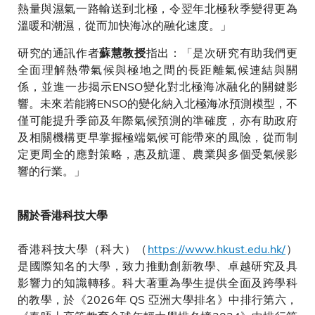
熱量與濕氣一路輸送到北極，令翌年北極秋季變得更為
溫暖和潮濕，從而加快海冰的融化速度。」
研究的通訊作者
指出：「是次研究有助我們更
蘇慧教授
全面理解熱帶氣候與極地之間的長距離氣候連結與關
係，並進一步揭示ENSO變化對北極海冰融化的關鍵影
響。未來若能將ENSO的變化納入北極海冰預測模型，不
僅可能提升季節及年際氣候預測的準確度，亦有助政府
及相關機構更早掌握極端氣候可能帶來的風險，從而制
定更周全的應對策略，惠及航運、農業與多個受氣候影
響的行業。」
關於香港科技大學
香港科技大學（科大）（
https://www.hkust.edu.hk/
）
是國際知名的大學，致力推動創新教學、卓越研究及具
影響力的知識轉移。科大著重為學生提供全面及跨學科
的教學，於《2026年 QS 亞洲大學排名》中排行第六，