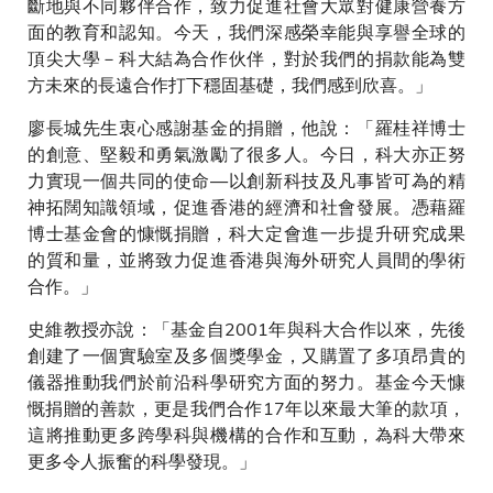
斷地與不同夥伴合作，致力促進社會大眾對健康營養方
面的教育和認知。今天，我們深感榮幸能與享譽全球的
頂尖大學－科大結為合作伙伴，對於我們的捐款能為雙
方未來的長遠合作打下穩固基礎，我們感到欣喜。」
廖長城先生衷心感謝基金的捐贈，他說：「羅桂祥博士
的創意、堅毅和勇氣激勵了很多人。今日，科大亦正努
力實現一個共同的使命—以創新科技及凡事皆可為的精
神拓闊知識領域，促進香港的經濟和社會發展。憑藉羅
博士基金會的慷慨捐贈，科大定會進一步提升研究成果
的質和量，並將致力促進香港與海外研究人員間的學術
合作。」
史維教授亦說：「基金自2001年與科大合作以來，先後
創建了一個實驗室及多個獎學金，又購置了多項昂貴的
儀器推動我們於前沿科學研究方面的努力。基金今天慷
慨捐贈的善款，更是我們合作17年以來最大筆的款項，
這將推動更多跨學科與機構的合作和互動，為科大帶來
更多令人振奮的科學發現。」