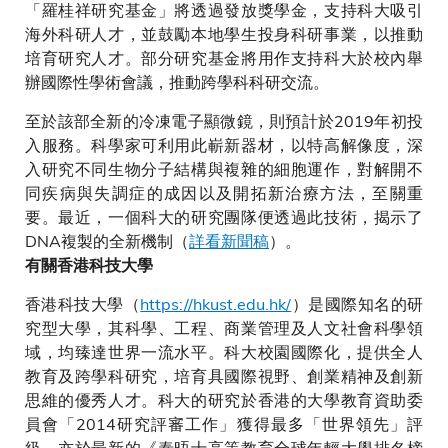
「羅桂祥研究基金」將透過發放獎學金，支持科大吸引
海外科研人才，並鼓勵本地學生投身科研事業，以推動
培育研究人才。部分研究基金將用作支持科大於校內舉
辦國際性學術會議，推動跨學科科研交流。
至於該部全新的冷凍電子顯微鏡，則預計於2019年初投
入服務。科學家可利用此嶄新器材，以特高解像度，深
入研究不同生物分子結構與複雜的細胞運作，對解開不
同疾病與失調症的成因以及開拓新治療方法，至關重
要。最近，一個科大的研究團隊便透過此技術，揭示了
DNA複製的全新機制（
詳看新聞稿
）。
有關香港科技大學
香港科技大學（
https://hkust.edu.hk/
）是國際知名的研
究型大學，其科學、工程、商業管理及人文社會科學領
域，均臻達世界一流水平。科大校園國際化，提供全人
教育及跨學科研究，培育具國際視野、創業精神及創新
思維的優秀人才。科大的研究於香港的大學教育資助委
員會「2014研究評審工作」獲得最多「世界領先」評
級，亦於最新的《泰晤士高等教育全球年輕大學排名榜