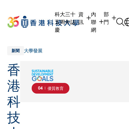
Skip
to
科大三十
資
內
部
main
五周年誌
訊
聯
門
content
慶
網
學生
學生內聯網
學術部門
職員
職員行政內聯網
學術課程
大學發展
新聞
校友
校友內聯網
行政部門
香
社交平台
傳媒
式
公眾
港
04
優質教育
科
技