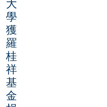
大
學
獲
羅
桂
祥
基
金