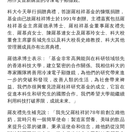
科大今天舉行捐贈典禮，答謝羅桂祥基金的慷慨捐贈，
基金由已故羅桂祥博士於1991年創辦。主禮嘉賓包括羅
桂祥基金主席羅德承博士、羅桂祥基金董事羅友禮先
生、羅慕貞女士、陳羅慕連女士及羅慕玲女士、科大校
董會主席廖長城先生以及科大校長史維教授。科大其他
管理層成員亦有出席典禮。
羅德承博士表示：「基金非常高興能與在科研領域領先
的香港科技大學，建立緊密的合作關係。我相信科大的
專家團隊將善用冷凍電子顯微鏡，為他們的研究帶來進
一步的突破和發現，改善人類的生活，為社會帶來裨
益。我們亦很興奮見證羅桂祥研究基金的成立，它旨在
促進本科生和研究生的國際合作。我們希望大學能繼續
利用科技打破界限，成就未來。」
羅友禮先生補充說：「我先父羅桂祥於78年前創立維他
奶，當時只有一個簡單使命：製造富營養、美味的飲品
來提升公眾的健康。秉承這使命和信念，維他奶從沒間