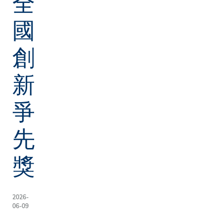
全
國
創
新
爭
先
獎
2026-
06-09