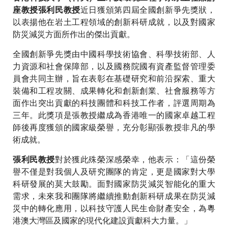
近日獲頒第四屆全國創新爭先獎狀，
座教授張利民教授
以表揚他在岩土工程領域的創新科研成就，以及對國家
防災減災方面所作出的傑出貢獻。
全國創新爭先獎由中國科學技術協會、科學技術部、人
力資源和社會保障部，以及國務院國有資產監督管理委
員會共同主辦，旨在表彰在基礎研究和前沿探索、重大
裝備和工程攻關、成果轉化和創新創業、社會服務等方
面作出突出貢獻的科技團體和科技工作者，評選周期為
三年。此獎項是張教授繼成為香港唯一的國家卓越工程
師後再度獲頒的國家級榮譽，充分彰顯張教授非凡的學
術成就。
對於獲此殊榮深感榮幸，他表示：「這份榮
張利民教授
譽不僅是對我個人及研究團隊的肯定，更是國家對大學
科研發展的莫大鼓勵。面對國家防災減災智能化的重大
需求，未來我和團隊將繼續推動創新科研成果在防災減
災中的轉化應用，以科技守護人民生命財產安全，為粵
港澳大灣區及國家的現代化建設貢獻科大力量。」