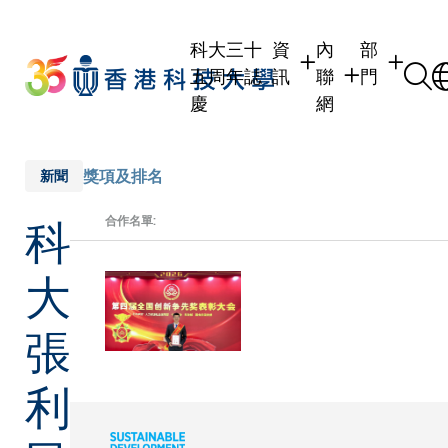
Skip
to
科大三十
資
內
部
main
五周年誌
訊
聯
門
content
慶
網
學生
學生內聯網
學術部門
職員
職員行政內聯網
學術課程
獎項及排名
新聞
校友
校友內聯網
行政部門
科
合作名單:
社交平台
傳媒
式
公眾
大
張
利