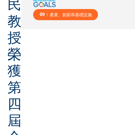
民
教
09
產業、創新和基礎設施
授
榮
獲
第
四
屆