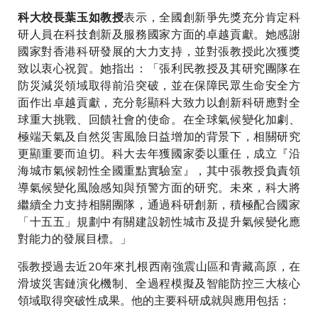
表示，全國創新爭先獎充分肯定科
科大校長葉玉如教授
研人員在科技創新及服務國家方面的卓越貢獻。她感謝
國家對香港科研發展的大力支持，並對張教授此次獲獎
致以衷心祝賀。她指出：「張利民教授及其研究團隊在
防災減災領域取得前沿突破，並在保障民眾生命安全方
面作出卓越貢獻，充分彰顯科大致力以創新科研應對全
球重大挑戰、回饋社會的使命。在全球氣候變化加劇、
極端天氣及自然災害風險日益增加的背景下，相關研究
更顯重要而迫切。科大去年獲國家委以重任，成立『沿
海城市氣候韌性全國重點實驗室』，其中張教授負責領
導氣候變化風險感知與預警方面的研究。未來，科大將
繼續全力支持相關團隊，通過科研創新，積極配合國家
「十五五」規劃中有關建設韌性城市及提升氣候變化應
對能力的發展目標。」
張教授過去近20年來扎根西南強震山區和青藏高原，在
滑坡災害鏈演化機制、全過程模擬及智能防控三大核心
領域取得突破性成果。他的主要科研成就與應用包括：