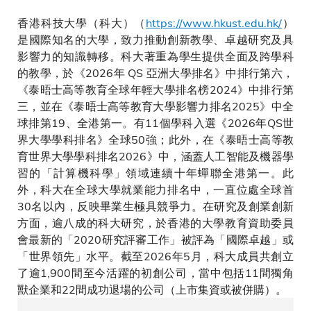
香港科技大學（科大）（
https://www.hkust.edu.hk/
）
是國際知名的大學，致力推動創新教學、卓越研究及具
影響力的知識轉移。科大著重為學生提供全面及跨學科
的教學，於《2026年 QS 亞洲大學排名》中排行第六，
《泰晤士高等教育全球年輕大學排名榜2024》中排行第
三，並在《泰晤士高等教育大學影響力排名2025》中全
球排第19、全港第一。有11個學科入選《2026年QS世
界大學學科排名》全球50強；此外，在《泰晤士高等教
育世界大學學科排名2026》中，涵蓋人工智能及機器學
習的「計算機科學」領域連續十年蟬聯全港第一。此
外，科大在全球大學就業能力排名中，一直位處全球首
30名以內，反映畢業生極具競爭力。在研究及創業創新
方面，逾八成的科大研究，於香港的大學教育資助委員
會最新的「2020研究評審工作」被評為「國際卓越」或
「世界領先」水平。截至2026年5月，科大成員共創立
了逾1,900間至今活躍的初創公司，當中包括11間獨角
獸企業和22間成功退場的公司（上市集資或被併購）。