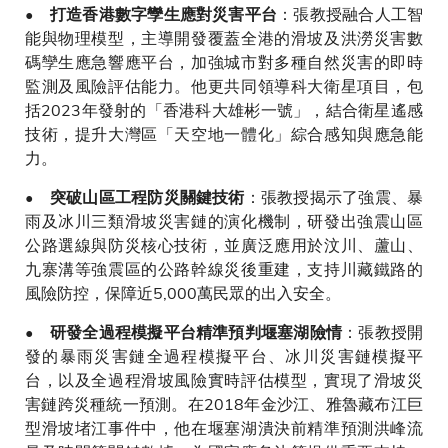
：張教授融合人工智
• 打造香港數字孿生應對災害平台
能與物理模型，主導開發覆蓋全港的滑坡及洪澇災害數
碼孿生應急響應平台，加強城市對多種自然災害的即時
監測及風險評估能力。他更共同領導科大衛星項目，包
括2023年發射的「香港科大雄彬一號」，結合衛星遙感
技術，提升大灣區「天空地一體化」綜合感知與應急能
力。
：張教授揭示了強震、暴
• 突破山區工程防災關鍵技術
雨及冰川三類滑坡災害鏈的演化機制，研發出強震山區
公路選線與防災核心技術，並廣泛應用於汶川、蘆山、
九寨溝等強震區的公路幹線災後重建，支持川藏鐵路的
風險防控，保障近5,000萬民眾的出入安全。
：張教授開
• 研發全過程模擬平台精準預判堰塞湖險情
發的暴雨災害鏈全過程模擬平台、冰川災害鏈模擬平
台，以及全過程滑坡風險實時評估模型，實現了滑坡災
害鏈跨災種統一預測。在2018年金沙江、雅魯藏布江巨
型滑坡堵江事件中，他在堰塞湖潰決前精準預測洪峰流