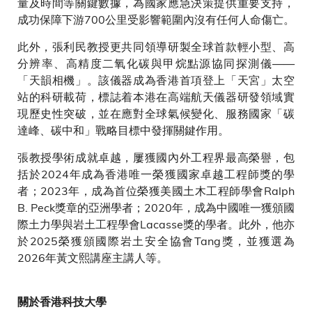
量及時間等關鍵數據，為國家應急決策提供重要支持，
成功保障下游700公里受影響範圍內沒有任何人命傷亡。
此外，張利民教授更共同領導研製全球首款輕小型、高
分辨率、高精度二氧化碳與甲烷點源協同探測儀——
「天韻相機」。該儀器成為香港首項登上「天宮」太空
站的科研載荷，標誌着本港在高端航天儀器研發領域實
現歷史性突破，並在應對全球氣候變化、服務國家「碳
達峰、碳中和」戰略目標中發揮關鍵作用。
張教授學術成就卓越，屢獲國內外工程界最高榮譽，包
括於2024年成為香港唯一榮獲國家卓越工程師獎的學
者；2023年，成為首位榮獲美國土木工程師學會Ralph
B. Peck獎章的亞洲學者；2020年，成為中國唯一獲頒國
際土力學與岩土工程學會Lacasse獎的學者。此外，他亦
於2025榮獲頒國際岩土安全協會Tang獎，並獲選為
2026年黃文熙講座主講人等。
關於香港科技大學