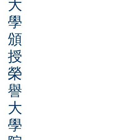
大
學
頒
授
榮
譽
大
學