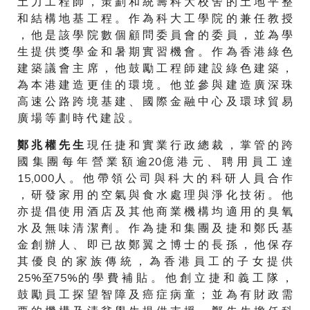
土 力 工 程 師 ， 策 劃 和 統 籌 科 大 校 舍 的 土 地 平 整
和 結 構 地 基 工 程 。 作 為 科 大 工 學 院 的 兼 任 教 授
， 他 是 該 學 院 數 個 顧 問 委 員 會 的 委 員 ， 並 為 學
生 提 供 獎 學 金 和 暑 期 實 習 機 會 。 作 為 香 港 綠 色
建 築 議 會 主 席 ， 他 鼓 勵 工 程 師 建 設 綠 色 建 築 ，
為 本 港 建 造 更 佳 的 環 境 。 他 並 參 與 建 造 廣 深 珠
高 速 公 路 跨 境 基 建 、 國 際 金 融 中 心 及 環 球 貿 易
廣 場 等 劃 時 代 建 設 。
現 任 捷 和 實 業 行 政 總 裁 ， 掌 管 的 跨
鄭 兆 權 先 生
國 集 團 每 年 營 業 額 逾20億 港 元 、 聘 用 員 工 達
15,000人 。 他 帶 領 公 司 與 科 大 的 科 研 人 員 合 作
， 研 發 家 用 的 空 氣 與 食 水 處 理 與 淨 化 技 術 。 他
亦 提 倡 使 用 酒 店 及 其 他 商 業 機 構 均 適 用 的 臭 氧
水 及 無 味 清 潔 劑 。 作 為 捷 和 集 團 及 捷 和 鄭 氏 基
金 創 辦 人 、 即 已 故 鄭 翼 之 博 士 的 長 孫 ， 他 保 存
其 優 良 的 家 族 傳 統 ， 為 香 港 員 工 的 子 女 提 供
25%至75%的 學 費 補 貼 。 他 創 立 捷 和 義 工 隊 ，
鼓 勵 員 工 探 望 智 障 及 癌 症 病 童 ； 並 為 有 財 政 需