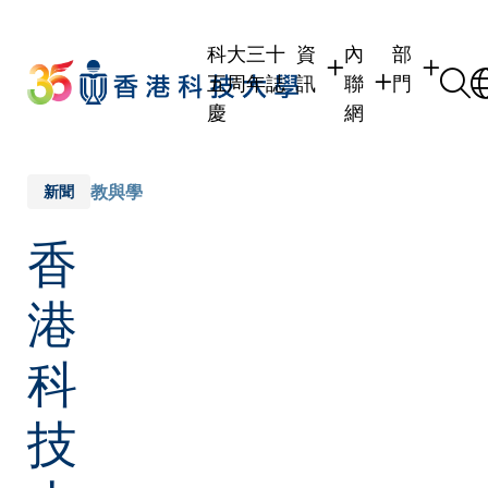
Skip
to
科大三十
資
內
部
main
五周年誌
訊
聯
門
content
慶
網
學生
學生內聯網
學術部門
職員
職員行政內聯網
學術課程
教與學
新聞
校友
校友內聯網
行政部門
香
社交平台
傳媒
式
公眾
港
科
技