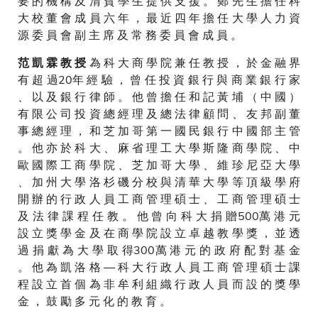
要 的 機 構 及 清 貧 學 生 提 供 支 援 。 鄭 先 生 擔 任 科
大 校 董 會 成 員 六 年 ， 最 近 四 年 擔 任 大 學 人 力 資
源 委 員 會 副 主 席 及 常 務 委 員 會 成 員 。
為 科 大 商 學 院 兼 任 教 授 ， 於 金 融 界
范 凱 霖 教 授
有 超 過20年 經 驗 ， 曾 任 投 資 銀 行 與 商 業 銀 行 家
、 以 及 銀 行 律 師 。 他 曾 擔 任 和 記 黃 埔 （ 中 國 ）
有 限 公 司 投 資 總 經 理 及 總 法 律 顧 問 、 友 邦 副 董
事 總 經 理 ， 和 芝 加 哥 第 一 國 民 銀 行 中 國 部 主 管
。 他 亦 於 科 大 、 麻 省 理 工 大 學 斯 隆 商 學 院 、 中
歐 國 際 工 商 學 院 、 芝 加 哥 大 學 、 維 珍 尼 亞 大 學
、 加 州 大 學 洛 杉 磯 分 校 與 清 華 大 學 等 頂 級 學 府
開 辦 的 行 政 人 員 工 商 管 理 碩 士 、 工 商 管 理 碩 士
及 法 律 課 程 任 教 。 他 曾 向 科 大 捐 贈500萬 港 元
設 立 獎 學 金 及 在 商 學 院 設 立 卓 越 教 學 獎 ， 並 透
過 捐 獻 為 大 學 取 得300萬 港 元 的 政 府 配 對 基 金
。 他 為 凱 洛 格 ― 科 大 行 政 人 員 工 商 管 理 碩 士 課
程 設 立 首 個 為 非 牟 利 組 織 行 政 人 員 而 設 的 獎 學
金 ， 鼓 勵 多 元 化 的 教 育 。