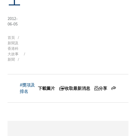
2012-
06-05
導
首頁
新聞及
香港科
大故事
新聞
航
連
#獎項及
下載圖片
收取最新消息
分享
排名
結