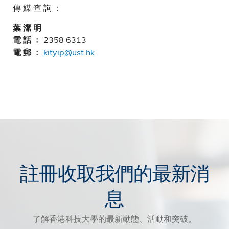
傳 媒 查 詢 ：
葉 潔 明
2358 6313
電 話 ﹕
kityip@ust.hk
電 郵 ﹕
註冊收取我們的最新消
息
了解香港科技大學的最新動態、活動和突破。