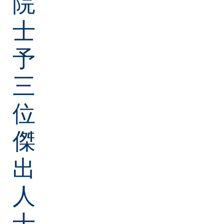
院
士
予
三
位
傑
出
人
士