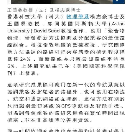
王 國 彝 教 授 （ 左 ） 及 楊 志 豪 博 士
香 港 科 技 大 學 （ 科 大 ）
物 理 學 系
楊 志 豪 博 士 及
王 國 彝 教 授 ， 夥 同 英 國 阿 斯 頓 大 學 ( Aston
University ) David Saad 教 授 合 作 ， 應 用 「 聚 合 物
物 理 」 研 發 嶄 新 方 法 協 調 及 分 配 乘 客 的 最 佳 路
線 組 合 。 根 據 倫 敦 地 鐵 的 數 據 模 擬 ， 研 究 團 隊
新 方 法 協 調 的 路 線 可 把 乘 客 感 受 的 擠 迫 程 度 降
低 達 24％ ， 而 新 路 線 亦 只 較 最 短 路 線 平 均 長
5％。 上 述 研 究 結 果 已 在 《 美 國 國 家 科 學 院 院
刊 》 上 發 表 。
這 項 研 究 成 果 除 可 應 用 在 新 一 代 的 導 航 系 統 以
協 調 乘 客 及 駕 駛 者 的 路 徑 外 ， 也 可 應 用 在 物 流
、 航 空 和 通 訊 網 絡 如 互 聯 網 。 這 個 方 法 有 別 於
只 能 識 別 最 短 路 線 的 GPS 導 航 器 及 智 能 手 機 ，
能 協 調 每 個 乘 客 的 路 線 來 避 免 在 繁 忙 時 間 出 現
擠 塞 ， 並 在 非 高 峰 時 段 善 用 資 源 。
同 一 時 間 協 調 多 條 路 線 在 數 學 和 計 算 機 科 學 上