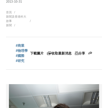
2013-10-31
導
首頁
新聞及香港科大
故事
新聞
航
#商業
連
#物理學
下載圖片
收取最新消息
分享
#國際
#研究
結