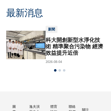
最新消息
新聞
科大開創新型水淨化技
術 精準聚合污染物 經濟
效益提升近倍
2026-08-04
圖
逸夫演
體育
聯絡
關注