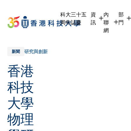
Skip
to
科大三十五
資
內
部
main
周年誌慶
訊
聯
門
content
網
學生
學生內聯網
學術
職員
職員行政內
學術
研究與創新
新聞
校友
校友內聯網
行政
香港
社交
傳媒
式
公眾
科技
大學
物理