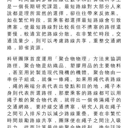
是 一 個 長 期 研 究 課 題 。 最 短 路 線 對 大 部 分 人 來
說 都 是 理 所 當 然 的 選 擇 ， 卻 往 往 帶 來 反 效 果 。
如 在 繁 忙 時 段 ， 當 乘 客 都 選 擇 最 短 路 線 會 引 致
擠 塞 ， 使 最 短 路 線 對 比 較 長 但 不 擠 塞 的 路 徑 還
要 慢 ， 較 適 宜 把 路 線 分 散 。 在 非 繁 忙 時 段 ， 交
通 流 量 少 ， 則 可 以 考 慮 路 線 共 享 ， 重 整 交 通 網
絡 ， 節 省 資 源 。
科 研 團 隊 首 度 運 用 「 聚 合 物 物 理 」 方 法 來 協 調
路 徑 。 聚 合 物 是 紡 織 品 、 塑 膠 用 品 的 主 要 物 料
， 甚 至 用 於 製 造 現 代 飛 機 的 機 體 。 聚 合 物 由 一
串 份 子 組 成 ， 就 像 一 條 繩 。 如 果 用 繩 代 表 路 線
， 繩 的 兩 端 分 表 代 表 出 發 點 和 目 的 地 ， 繩 子 本
身 則 代 表 所 選 路 徑 ， 那 麼 乘 客 的 路 線 都 可 以 用
繩 子 般 的 聚 合 物 代 表 ， 就 得 出 一 個 佈 滿 繩 子 的
交 通 網 絡 。 要 紓 緩 交 通 擠 塞 ， 研 究 人 員 在 繩 子
之 間 引 入 排 斥 力 以 減 少 路 線 重 疊 。 要 在 非 繁 忙
時 間 鼓 勵 路 線 共 享 ， 團 隊 便 在 繩 子 之 間 注 入 吸
引 力 ， 從 而 計 算 最 佳 的 聚 合 物 排 列 ， 換 句 話 說