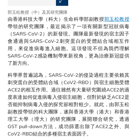
郭玉松教授（中）及其研究團隊
SARS-CoV-2進入宿主細胞的模
由香港科技大學（科大）生命科學部副教授
式圖
郭玉松教授
帶領的研究團隊，最近揭示了一項有關新型冠狀病毒
（SARS-CoV-2）的新發現。團隊最新發現的宿主因子
會通過與SARS-CoV-2刺突蛋白的受體結合域相互作
用，來促進病毒進入細胞。這項發現不但為我們理解
SARS-CoV-2感染機制帶來新視角，更為治療新冠提供
了新方向。
科學界普遍認為，SARS-CoV-2的侵染過程主要依賴其
刺突蛋白的受體結合域（CoV2-RBD）與宿主細胞受體
ACE2的相互作用。過往雖然有大量研究圍繞ACE2的過
度表達如何促進病毒入侵宿主細胞，但對於缺乏ACE2是
否能抑制病毒入侵的探究卻相對較少。就此，由郭玉松
副教授帶領的科大團隊，遂與香港大學（港大）和香港
理工大學（理大）的研究團隊，展開聯合研究，透過
GST pull-down方法，成功篩選出除了ACE2之外、與
CoV2-RBD結合的多種宿主表面因子。