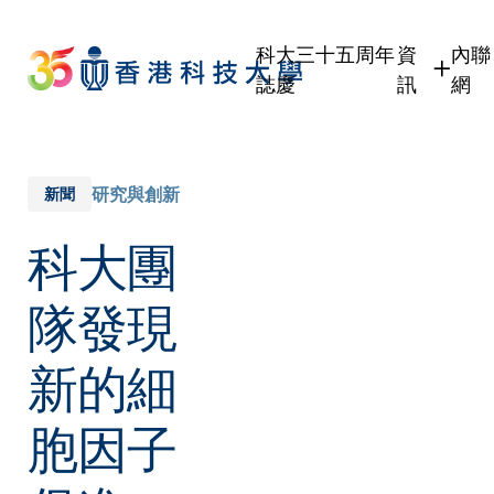
Skip
to
科大三十五周年
資
內聯
main
誌慶
訊
網
content
學生
學
職員
職
校友
校
研究與創新
新聞
傳媒
科大團
公眾
隊發現
新的細
胞因子