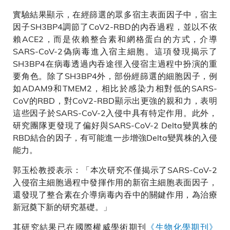
實驗結果顯示，在經篩選的眾多宿主表面因子中，宿主
因子SH3BP4調節了CoV2-RBD的內吞過程，並以不依
賴ACE2，而是依賴整合素和網格蛋白的方式，介導
SARS-CoV-2偽病毒進入宿主細胞。這項發現揭示了
SH3BP4在病毒透過內吞途徑入侵宿主過程中扮演的重
要角色。除了SH3BP4外，部份經篩選的細胞因子，例
如ADAM9和TMEM2，相比於感染力相對低的SARS-
CoV的RBD，對CoV2-RBD顯示出更強的親和力，表明
這些因子於SARS-CoV-2入侵中具有特定作用。此外，
研究團隊更發現了偏好與SARS-CoV-2 Delta變異株的
RBD結合的因子，有可能進一步增強Delta變異株的入侵
能力。
郭玉松教授表示：「本次研究不僅揭示了SARS-CoV-2
入侵宿主細胞過程中發揮作用的新宿主細胞表面因子，
還發現了整合素在介導病毒內吞中的關鍵作用，為治療
新冠奠下新的研究基礎。」
其研究結果已在國際權威學術期刊
《生物化學期刊》