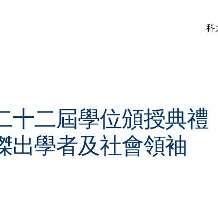
科
二十二屆學位頒授典禮
傑出學者及社會領袖