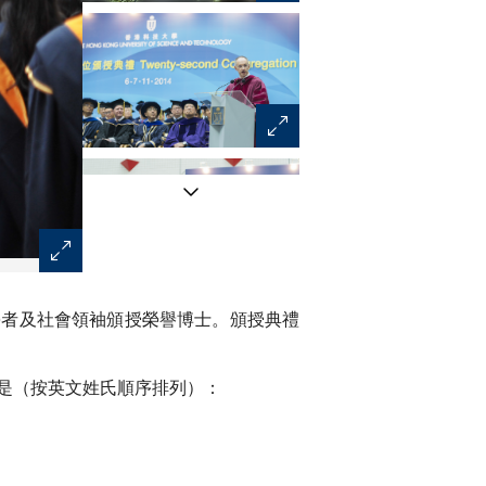
陳繁昌校長致辭勉勵畢業生。
學者及社會領袖頒授榮譽博士。頒授典禮
是（按英文姓氏順序排列）：