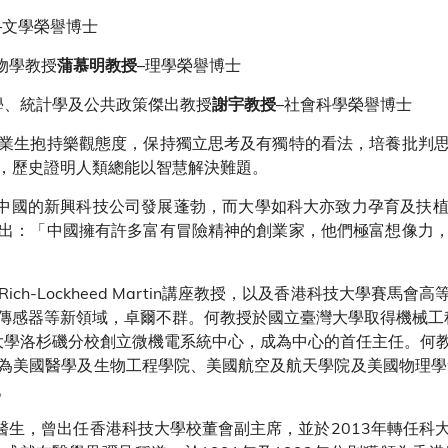
–文學榮譽博士
生物學教授
–理學榮譽博士
蒲慕明教授
n 社會學、統計學及公共政策傑出教授
–社會科學榮譽博士
謝宇教授
業生抱持樂觀態度，保持獨立思考及有獨特的看法，培養批判
，歷史證明人類總能以智慧解決難題。
時表示：「中國的新興科技公司發展蓬勃，而大學如科大亦致力孕育
出：「中國擁有許多富有冒險精神的創業家，他們極富想像力
Rich-Lockheed Martin講座教授，以及香港科技大學賽
傳感器等新領域，卓爾不群。何教授於國立臺灣大學取得機械工程
大學洛杉磯分校創立微機電系統中心，成為中心的首任主任。何教授
為美國醫學及生物工程學院、美國航空及航天學院及美國物理學
。
醫生，曾出任香港科技大學校董會副主席，並於2013年轉任科