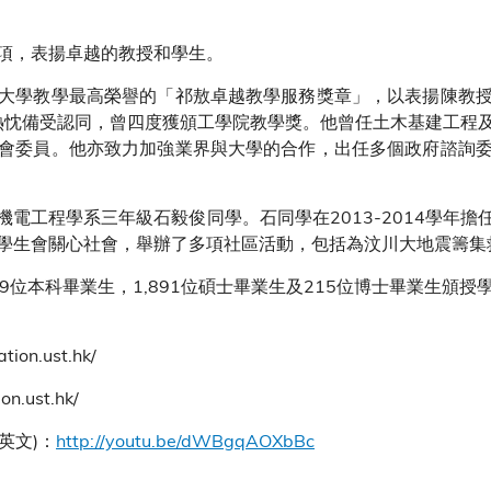
項，表揚卓越的教授和學生。
大學教學最高榮譽的「祁敖卓越教學服務獎章」，以表揚陳教
及熱忱備受認同，曾四度獲頒工學院教學獎。他曾任土木基建工程
會委員。他亦致力加強業界與大學的合作，出任多個政府諮詢
電工程學系三年級石毅俊同學。石同學在2013-2014學年
學生會關心社會，舉辦了多項社區活動，包括為汶川大地震籌集
29位本科畢業生，1,891位碩士畢業生及215位博士畢業生頒
on.ust.hk/
.ust.hk/
有英文)：
http://youtu.be/dWBgqAOXbBc