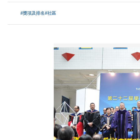
航
#獎項及排名
#社區
連
結