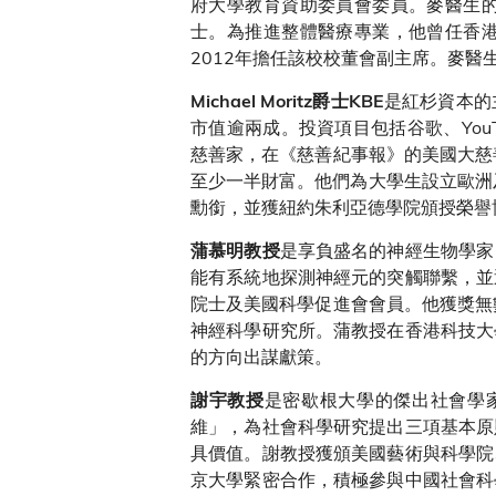
府大學教育資助委員會委員。麥醫生的
士。為推進整體醫療專業，他曾任香港
2012年擔任該校校董會副主席。麥醫
是紅杉資本的
Michael Moritz
爵士
KBE
市值逾兩成。投資項目包括谷歌、YouTube
慈善家，在《慈善紀事報》的美國大慈
至少一半財富。他們為大學生設立歐洲及
勳銜，並獲紐約朱利亞德學院頒授榮譽
是享負盛名的神經生物學家
蒲慕明教授
能有系統地探測神經元的突觸聯繫，並
院士及美國科學促進會會員。他獲獎無數
神經科學研究所。蒲教授在香港科技大
的方向出謀獻策。
是密歇根大學的傑出社會學
謝宇教授
維」，為社會科學研究提出三項基本原
具價值。謝教授獲頒美國藝術與科學院
京大學緊密合作，積極參與中國社會科