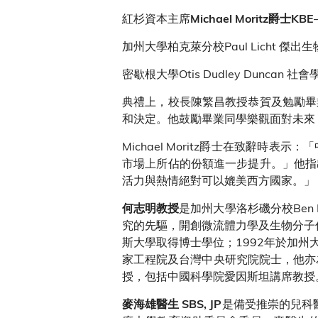
紅杉資本主席
Michael Moritz爵士
KBE
加州大學柏克萊分校Paul Licht 傑出
密歇根大學Otis Dudley Dunca
典禮上，校長陳繁昌教授恭賀及勉勵畢
和決定。他鼓勵畢業同學樂觀面對未來
Michael Moritz爵士在致辭
市場上所佔的份額進一步提升。」他指
活力與熱情絕對可以媲美西方國家。」
是加州大學洛杉磯分校Ben 
何志明教授
究的先驅，開創微流體力學及生物分子
斯大學取得博士學位；1992年於加州
家工程院及台灣中央研究院院士，他亦
授，包括中國科學院愛因斯坦講席教授
是備受推崇的兒科
麥海雄醫生
SBS, JP