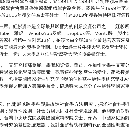
成就在醫學界彌足稱道，於1991年及1993年分別獲頒為香
醫學會會董及香港醫學組織聯會副會長。麥醫生於1999年至2
生於2005年獲委任為太平紳士，並於2013年獲香港特區政府頒
主席。紅杉資本是全球最具影響力的創業投資公司之一，紅杉
、雅虎、WhatsApp及網上Dropbox等。Moritz爵士與小說
善家排行榜中名列第13位，並簽署由全球知名企業慈善家蓋茨
美國最大的獎學金計劃。Moritz爵士於牛津大學取得學士學位，
博士、卡迪夫大學及亞伯里斯威斯大學頒授榮譽院士。
，一直研究腦部發展、學習和記憶力問題。在加州大學柏克萊
透過操控化學及環境因素，觀察這些聯繫產生的變化。蒲教授
，包括美國國家衛生研究院頒發的佳維茲神經科學研究獎及Ame
學創辦之時加入籌備委員會，協助科大成立分子神經科學國家
家。他開展以跨學科觀點改進社會學方法研究，探求社會科學
則：變異性原則、社會分組原則及社會情境原則。他開發的對
、台灣中央研究院及美國國家科學院院士。作為「中國家庭動
學研究的基礎設施建設，設計並監督執行劃時代的全國性調查