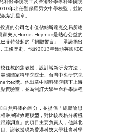
港兒科醫學院院士及香港醫學專科學院院
010年出任聖保羅男女中學校監，並於
授銀紫荊星章。
所投資的公司之市值佔納斯達克交易所總
家夫人Harriet Heyman是熱心公益的
及巴菲特發起的「捐贈誓言」，承諾捐出
主修歷史。他於2013年獲頒英國KBE
分校任教的蒲教授，設計嶄新研究方法，
是美國國家科學院院士、台灣中央研究院
ritec獎。他出掌中國科學院轄下上海
重點實驗室，並為制訂大學生命科學課程
和自然科學的區分，並提倡「總體論思
數相乘層階效應模型，對比較表格分析極
態跟踪調查」的項目主要負責人，他與北
項目。謝教授現為香港科技大學社會科學