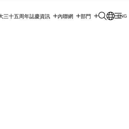
大三十五周年誌慶
資訊
內聯網
部門
ENG
學生
學生內聯網
學術部門
職員
職員行政內聯網
學術課程
校友
校友內聯網
行政部門
社交平台及應用程
傳媒
式
公眾