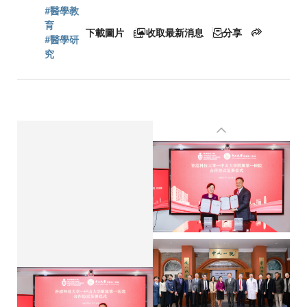
#醫學教
連
育
下載圖片
收取最新消息
分享
#醫學研
究
結