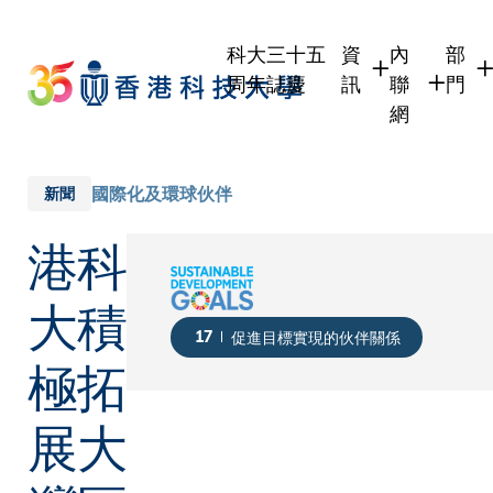
Skip
to
科大三十五
資
內
部
main
周年誌慶
訊
聯
門
content
網
學生
學生內聯網
學術
職員
職員行政內
學術
國際化及環球伙伴
新聞
校友
校友內聯網
行政
港科
社交
傳媒
式
公眾
大積
17
促進目標實現的伙伴關係
極拓
展大