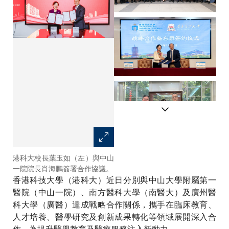
港科大校長葉玉如（左）與中山
港科大校長葉玉如（左九）、港
一院院長肖海鵬簽署合作協議。
科大（廣州）校長倪明選（左
香港科技大學（港科大）近日分別與中山大學附屬第一
七）、和港科大首席副校長郭毅
可（右六）訪問中山一院，與中
醫院（中山一院）、南方醫科大學（南醫大）及廣州醫
山一院院長肖海鵬（右七）、黨
科大學（廣醫）達成戰略合作關係，攜手在臨床教育、
委書記駱騰（左八）等合影留
人才培養、醫學研究及創新成果轉化等領域展開深入合
念。
作，為提升醫學教育及醫療服務注入新動力。