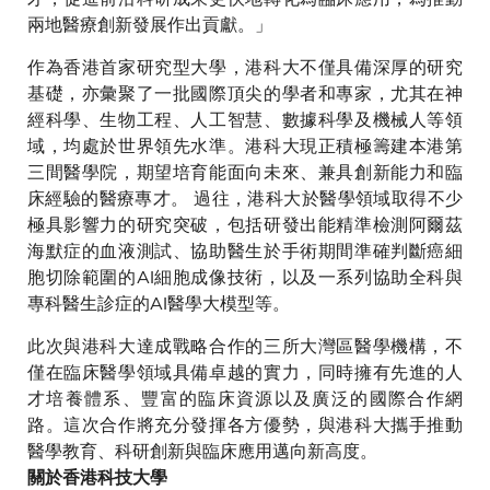
兩地醫療創新發展作出貢獻。」
作為香港首家研究型大學，港科大不僅具備深厚的研究
基礎，亦彙聚了一批國際頂尖的學者和專家，尤其在神
經科學、生物工程、人工智慧、數據科學及機械人等領
域，均處於世界領先水準。港科大現正積極籌建本港第
三間醫學院，期望培育能面向未來、兼具創新能力和臨
床經驗的醫療專才。 過往，港科大於醫學領域取得不少
極具影響力的研究突破，包括研發出能精準檢測阿爾茲
海默症的血液測試、協助醫生於手術期間準確判斷癌細
胞切除範圍的AI細胞成像技術，以及一系列協助全科與
專科醫生診症的AI醫學大模型等。
此次與港科大達成戰略合作的三所大灣區醫學機構，不
僅在臨床醫學領域具備卓越的實力，同時擁有先進的人
才培養體系、豐富的臨床資源以及廣泛的國際合作網
路。這次合作將充分發揮各方優勢，與港科大攜手推動
醫學教育、科研創新與臨床應用邁向新高度。
關於香港科技大學