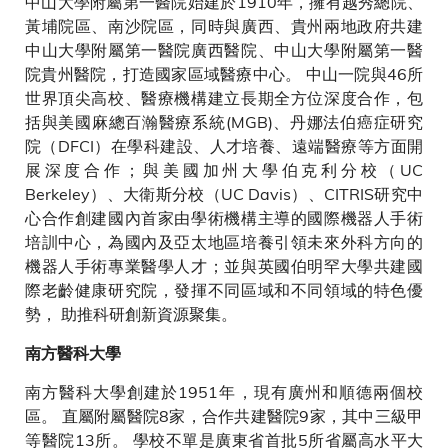
中山大學附屬第一醫院始建於1910年，擁有越秀總院、
黃埔院區、南沙院區，同時與廣西、貴州兩地政府共建
中山大學附屬第一醫院廣西醫院、中山大學附屬第一醫
院貴州醫院，打造國家區域醫療中心。 中山一院與46所
世界頂尖高校、醫療機構建立長期全方位深度合作，包
括與美國麻總百瀚醫療系統(MGB)、丹娜法伯癌症研究
院（DFCI）在學科建設、人才培養、遠端醫療等方面開
展深度合作；與美國加州大學伯克利分校（UC
Berkeley）、大衛斯分校（UC Davis）、CITRIS研究中
心合作創建國內首家由學術機構主導的國際機器人手術
培訓中心，為國內及亞太地區培養引領未來外科方向的
機器人手術專業醫學人才；並與英國伯明罕大學共建國
際老齡健康研究院，發揮不同區域和不同領域的特色優
勢， 助推科研創新資源聚集。
南方醫科大學
南方醫科大學創建於1951年，現有廣州和順德兩個校
區。 直屬附屬醫院8家，合作共建醫院9家，其中三級甲
等醫院13所。 學校不單是廣東省首批5所省屬高水平大