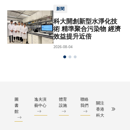
新聞
科大開創新型水淨化技
術 精準聚合污染物 經濟
效益提升近倍
2026-08-04
圖
逸夫演
體育
聯絡
關注
書
藝中心
設施
我們
香港
館
科大