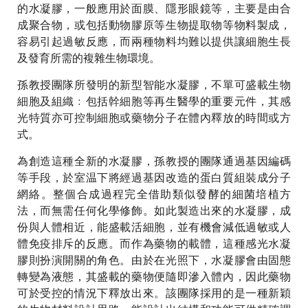
的水凝膠，一般應用於面膜、隱形眼鏡等，主要是由合
成聚合物，或包括動物膠原等生物提取物等物料製成，
容易引起過敏反應，而兩種物料均難以提供讓細胞生長
及發育所需的複雜生物環境。
孫教授團隊所發明的新型智能水凝膠，不單可盛載生物
細胞及組織﹕包括幹細胞等再生醫學的重要元件，其感
光特質亦可控制細胞或藥物分子在體內釋放的時間或方
式。
為創造這種全新的水凝膠，孫教授的團隊通過基因編碼
等手段，於室温下將經過基因改造的蛋白質組裝成分子
網絡。整個合成過程完全借助類似發酵的細菌培植方
法，而無需任何化學修飾。如此製造出來的水凝膠，成
份與人體相近，能盛載活細胞，並有機會減低過敏或人
體免疫排斥的反應。而作為藥物的載體，這種感光水凝
膠則扮演開關的角色。由於在光照下，水凝膠會由固態
轉變為液態，其盛載的藥物便隨即滲入體內，因此藥物
可於受控的情況下釋放出來。該團隊採用的是一種新穎