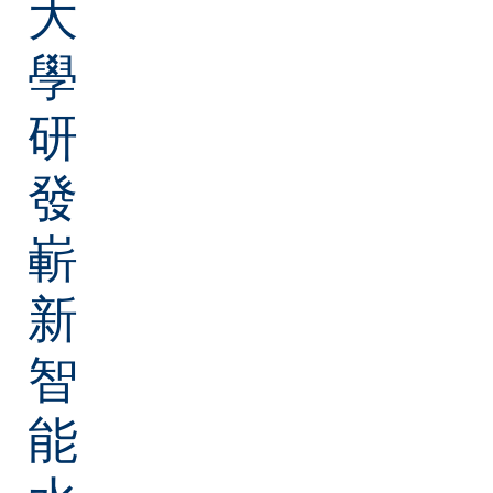
大
學
研
發
嶄
新
智
能