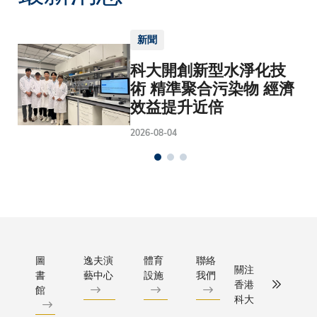
新聞
科大開創新型水淨化技
術 精準聚合污染物 經濟
效益提升近倍
2026-08-04
圖
逸夫演
體育
聯絡
關注
書
藝中心
設施
我們
香港
館
科大