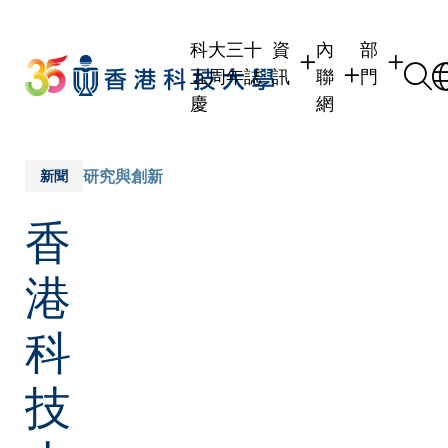
Skip
to
科大三十
資
內
部
main
五周年誌
訊
聯
門
content
慶
網
學生
學生內聯網
學術部門
職員
職員行政內聯網
學術課程
研究與創新
新聞
校友
校友內聯網
行政部門
香
社交平台
傳媒
式
公眾
港
科
技