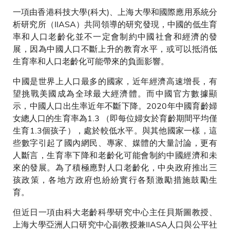
結
一項由香港科技大學(科大)、上海大學和國際應用系統分
析研究所（IIASA）共同領導的研究發現，中國的低生育
率和人口老齡化並不一定會制約中國社會和經濟的發
展，因為中國人口不斷上升的教育水平，或可以抵消低
生育率和人口老齡化可能帶來的負面影響。
中國是世界上人口最多的國家，近年經濟高速增長，有
望挑戰美國成為全球最大經濟體。而中國官方數據顯
示，中國人口出生率近年不斷下降。2020年中國育齡婦
女總人口的生育率為1.3 （即每位婦女於育齡期間平均僅
生育1.3個孩子），處於較低水平。與其他國家一樣，這
些數字引起了國內網民、專家、媒體的大量討論，更有
人斷言，生育率下降和老齡化可能會制約中國經濟和未
來的發展。為了積極應對人口老齡化，中央政府推出三
孩政策，各地方政府也紛紛實行各類激勵措施鼓勵生
育。
但近日一項由科大老齡科學研究中心主任貝斯圖教授、
上海大學亞洲人口研究中心副教授兼IIASA人口與公平社