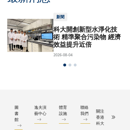
新聞
科大開創新型水淨化技
術 精準聚合污染物 經濟
效益提升近倍
2026-08-04
圖
逸夫演
體育
聯絡
關注
書
藝中心
設施
我們
香港
館
科大