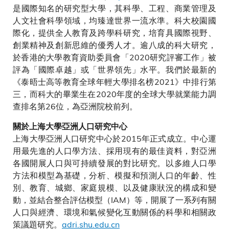
是國際知名的研究型大學，其科學、工程、商業管理及
人文社會科學領域，均臻達世界一流水準。科大校園國
際化，提供全人教育及跨學科研究，培育具國際視野、
創業精神及創新思維的優秀人才。逾八成的科大研究，
於香港的大學教育資助委員會「2020研究評審工作」被
評為「國際卓越」或「世界領先」水平。我們於最新的
《泰晤士高等教育全球年輕大學排名榜2021》中排行第
三，而科大的畢業生在2020年度的全球大學就業能力調
查排名第26位，為亞洲院校前列。
關於上海大學亞洲人口研究中心
上海大學亞洲人口研究中心於2015年正式成立。中心運
用最先進的人口學方法、採用現有的最佳資料，對亞洲
各國開展人口與可持續發展的對比研究。以多維人口學
方法和模型為基礎，分析、模擬和預測人口的年齡、性
別、教育、城鄉、家庭規模、以及健康狀況的構成和變
動，並結合整合評估模型（IAM）等，開展了一系列有關
人口與經濟、環境和氣候變化互動關係的科學和相關政
策議題研究。
adri.shu.edu.cn