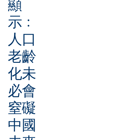
顯
示﹕
人口
老齡
化未
必會
窒礙
中國