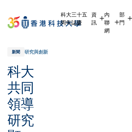
Skip
to
科大三十五
資
內
部
main
周年誌慶
訊
聯
門
content
網
學生
學生內聯網
學術
職員
職員行政內
學術
研究與創新
新聞
校友
校友內聯網
行政
科大
社交
傳媒
式
公眾
共同
領導
研究