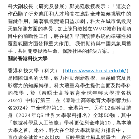
科大副校長（研究及發展）鄭光廷教授表示：「這次合
作凸顯了研究應用和人才培養在應對全球氣候挑戰中的
關鍵作用。隨著氣候變遷日益加劇，科大在城市氣候與
天氣預測方面的專長，加上陳飛教授在WMO城市預測項
目中的前瞻性工作，將在提升早期預警系統的準確性和
覆蓋範圍方面發揮重大作用。 我們期待與中國氣象局攜
手，共同開發拯救生命、保護社區的解決方案。」
關於香港科技大學
香港科技大學（科大）（
https://www.hkust.edu.hk/
）
是國際知名的大學，致力推動創新教學、卓越研究及具
影響力的知識轉移。科大著重為學生提供全面及跨學科
的教學，於《泰晤士高等教育全球年輕大學排名榜
2024》中排行第三，在《泰晤士高等教育大學影響力排
名2024》中全球排第19、全港第一。另有12個科目躋
身《2024年QS 世界大學學科排名》全球50強，其中
「數據科學及人工智能」學科更位列全球第10，為本地
大學之首。此外，科大在全球大學就業能力排名中，一
直位處全球首30名以內，反映畢業生極具競爭力。在研