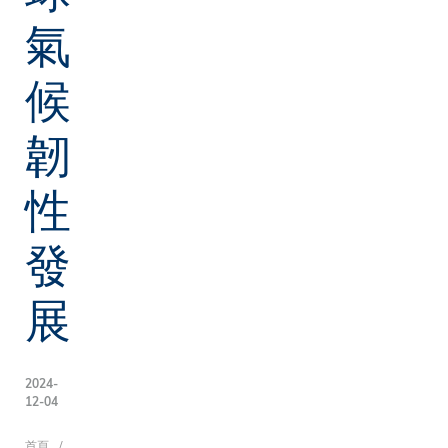
氣
候
韌
性
發
展
2024-
12-04
首頁