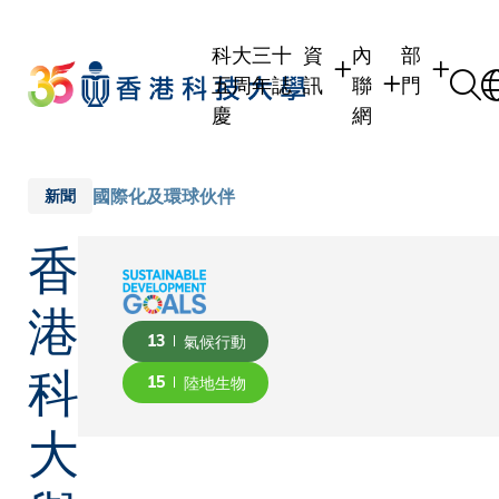
Skip
to
科大三十
資
內
部
main
五周年誌
訊
聯
門
content
慶
網
學生
學生內聯網
學術部門
職員
職員行政內聯網
學術課程
國際化及環球伙伴
新聞
校友
校友內聯網
行政部門
香
社交平台
傳媒
式
公眾
港
13
氣候行動
科
15
陸地生物
大