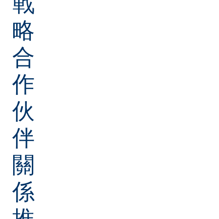
戰
略
合
作
伙
伴
關
係
推