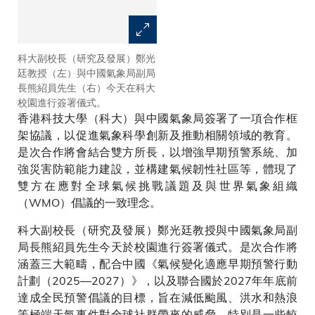
科大副校長（研究及發展）鄭光
熊紹員先生表示，中國氣象局與
廷教授（左）與中國氣象局副局
港科大深化合作，是雙方共同落
長熊紹員先生（右）今天在科大
實粵港澳大灣區發展戰略的重要
校園進行簽署儀式。
舉措。
香港科技大學（科大）與中國氣象局簽署了一項合作框
架協議，以促進氣象科學創新及推動相關領域的教育。
是次合作將會結合雙方所長，以增強早期預警系統、加
強災害防範能力建設，並構建氣候韌性社區等，體現了
雙方在應對全球氣候挑戰議題及與世界氣象組織
（WMO）倡議的一致理念。
科大副校長（研究及發展）鄭光廷教授與中國氣象局副
局長熊紹員先生今天於校園進行簽署儀式。是次合作將
涵蓋三大範疇，配合中國《氣候變化適應早期預警行動
計劃（2025—2027）》，以及聯合國於2027年年底前
達成全民預警倡議的目標，旨在減低颱風、洪水和熱浪
等極端天氣事件對全球社群帶來的威脅，特別是一些較