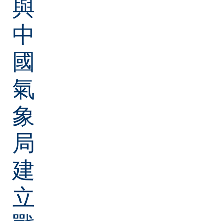
與
中
國
氣
象
局
建
立