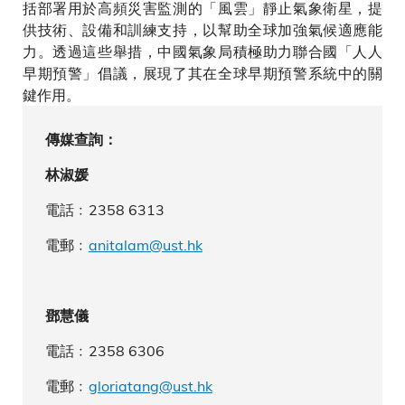
括部署用於高頻災害監測的「風雲」靜止氣象衛星，提
供技術、設備和訓練支持，以幫助全球加強氣候適應能
力。透過這些舉措，中國氣象局積極助力聯合國「人人
早期預警」倡議，展現了其在全球早期預警系統中的關
鍵作用。
傳媒查詢：
林淑媛
電話﹕2358 6313
電郵﹕
anitalam@ust.hk
鄧慧儀
電話﹕2358 6306
電郵﹕
gloriatang@ust.hk