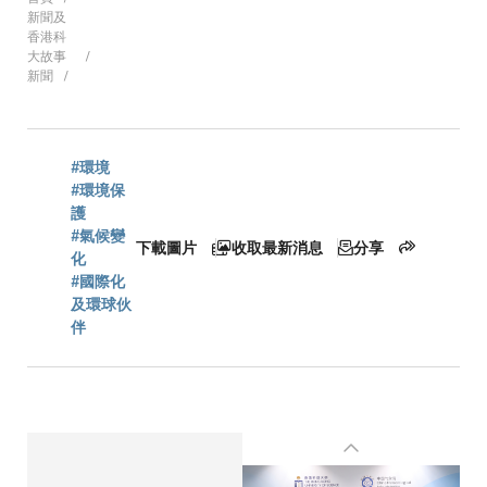
導
新聞及
香港科
大故事
新聞
航
連
#環境
#環境保
護
#氣候變
下載圖片
收取最新消息
分享
結
化
#國際化
及環球伙
伴