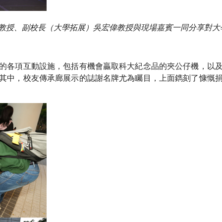
教授、副校長（大學拓展）吳宏偉教授與現場嘉賓一同分享對大
的各項互動設施，包括有機會贏取科大紀念品的夾公仔機，以
其中，校友傳承廊展示的誌謝名牌尤為矚目，上面鐫刻了慷慨