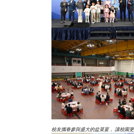
校友攜眷參與盛大的盆菜宴， 讓校園