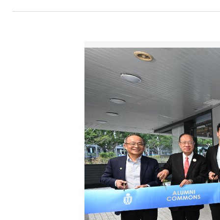
航
連
結