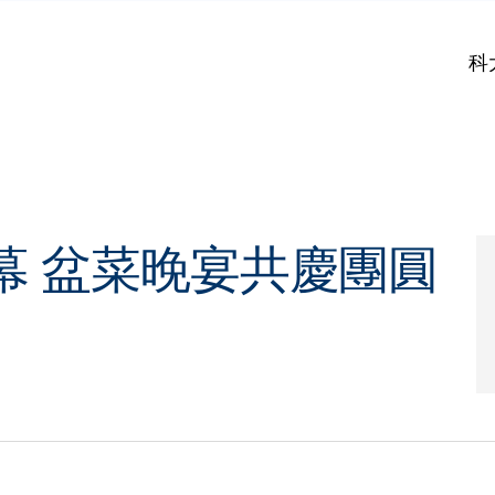
科
幕 盆菜晚宴共慶團圓