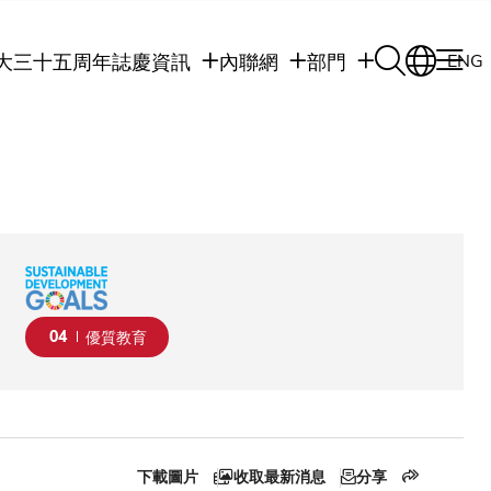
大三十五周年誌慶
資訊
內聯網
部門
ENG
學生
學生內聯網
學術部門
職員
職員行政內聯網
學術課程
校友
校友內聯網
行政部門
社交平台及應用程
傳媒
式
公眾
04
優質教育
下載圖片
收取最新消息
分享