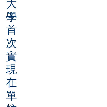
大
學
首
次
實
現
在
單