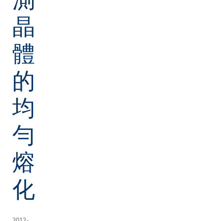
晶
體
的
均
勻
熔
化
2012-