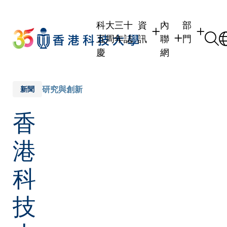
Skip
to
科大三十
資
內
部
main
五周年誌
訊
聯
門
content
慶
網
學生
學生內聯網
學術部門
職員
職員行政內聯網
學術課程
研究與創新
新聞
校友
校友內聯網
行政部門
香
社交平台
傳媒
式
公眾
港
科
技