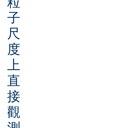
粒
子
尺
度
上
直
接
觀
測