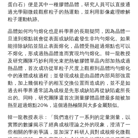
蛋白石）便是其中一種膠體晶體，研究人員可以直接通
過光學顯微鏡觀察粒子的熱運動，並利用影像處理瞭解
粒子運動軌跡。
晶體如何均勻熔化也是科學界的長期疑問，因為晶體一
旦達到熔點就會從表面或缺陷處發生非均勻熔化。如果
能排除缺陷並阻止表面熔化，晶體受熱超過熔點也可以
不熔化，形成過熱晶體進而實現均勻熔化。韓一龍教授
及研究團隊巧妙利用光束把熱敏膠體單晶內部加熱成過
熱晶體，首次成功從單粒子尺度上觀察到晶體均勻熔化
中的液體成核過程；並發現成核是由晶體內部局部強震
動，加上幾個粒子的相互交換位置而造成的，並不是如
過去科學界通常認為成核是先形成缺陷再從缺陷處所長
出的。同時，研究團隊還首次測量膠體晶體最多能被加
熱至超過熔點20%，這個過熱極限與大多金屬類似。
韓一龍教授表示：「我們進行了一系列的定量測量，以
實際的數據揭示了經典成核理論之外的現象，澄清了一
些相關的學術爭議，並加深了科研人員對成核熔化微觀