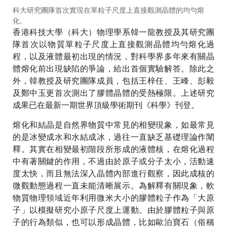
科大研究團隊首次實現在單粒子尺度上直接觀測晶體的均勻熔
化。
香港科技大學（科大）物理學系韓一龍教授及其研究團
隊首次以物質單粒子尺度上直接觀測晶體均勻熔化過
程，以及液體最初出現的情況，對科學界多年來有關晶
體熔化前出現缺陷的爭論，給出首個實驗解答。除此之
外，韓教授及研究團隊成員，包括王梓任、王峰、彭毅
及鄭中玉更首次測出了膠體晶體的受熱極限。上述研究
成果已在最新一期世界頂級學術期刊《科學》刊登。
熔化和結晶是自然界物質中常見的相變現象，如最常見
的是冰變成水和水結成冰，過往一直缺乏基礎理論作闡
釋。其實在相變最初階段所形成的液體核，在熔化過程
中有著關鍵的作用，不過由於原子或分子太小，活動速
度太快，而且無法深入晶體內部進行觀察，因此成核的
微觀動態過程一直未能清晰展示。為解釋有關現象，軟
物質物理領域近年利用微米大小的膠體粒子作為「大原
子」以模擬研究小原子尺度上運動。由於膠體粒子與原
子的行為類似，也可以形成晶體，比如歐泊寶石（俗稱