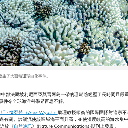
處發生了大面積珊瑚白化事件。
中部法屬坡利尼西亞莫雷阿島一帶的珊瑚礁經歷了長時間且嚴
事件令全球海洋科學界百思不解。
斯・懷亞特（Alex Wyatt）
助理教授領銜的國際團隊對這宗不
過有關。該渦流使該區域海平面升高，並使溫度較高的海水集
最近於《
自然通訊
》(Nature Communications)期刊上發表 。