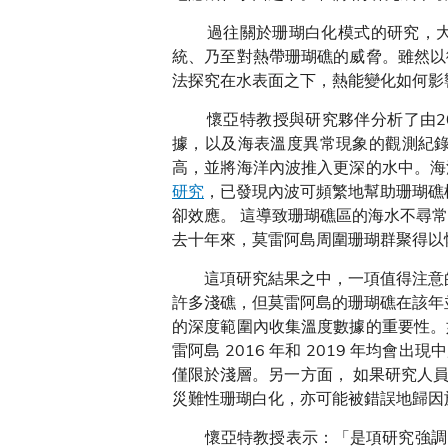
過往關於珊瑚白化模式的研究，大多
統、乃至對熱帶珊瑚礁的威脅。雖然以
法探究在水表面之下，熱能變化如何影
懷亞特教授與研究夥伴分析了由200
據，以及海表溫度異常現象的觀測紀
高，並將海洋內波推入更深的水中。海
研究
，已發現內波可頻繁地幫助珊瑚礁
卻效應。 這導致珊瑚礁區的海水不尋
去十年來，莫雷阿島周圍珊瑚群聚得以恢
這項研究結果之中，一項值得注意的觀
許多淺礁，但莫雷阿島的珊瑚礁在該年
的深度範圍內收集溫度數據的重要性。
雷阿島 2016 年和 2019 年均
僅限於淺層。另一方面， 如果研究人員
災難性珊瑚白化，亦可能被錯誤地歸因
懷亞特教授表示：「是項研究強調，