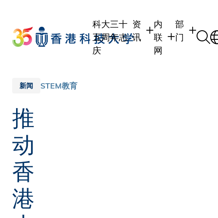
Skip
to
科大三十
资
内
部
main
五周年志
讯
联
门
content
庆
网
学生
学生内联网
学术部门
职员
职员行政内联网
学术课程
STEM教育
新闻
校友
校友内联网
行政部门
推
社交平台
传媒
式
公众
动
香
港