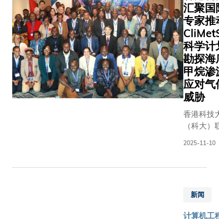
合作及高
产生深远
汇聚国
教育家和
力发展
教育方面
影响，并
专家推
学领导者
的强劲
坚定承诺
改变行业
远见卓识
CliMe
引擎，
科大与
在设计、
以及担当
科学计
巩固香
UNSW
验证和制
球科学政
勘探海
港作为
Sydney 
造复杂电
先驱的非
国际创
甲烷渗
支持全球
子系统方
成就。卓
科枢纽
应对气
识网络联
面的学
科研与领
的地
威胁
研究种子
者。奖项
颁授典礼
位，为
金计划
评审委员
斯特拉斯
香港科技
国家的
（Global
会赞扬郑
莱德大学
（科大）
战略科
Knowled
光廷教授
罗尼音乐
南方海洋
技力量
2025-11-10
Network
在EDA、
举行，由
与工程广
注入动
Awards
测试、验
长Stephe
实验室（
能。」
促进双方
证和人工
MCARTH
州）（广
许冉女
科研合作
智能芯片
教授主持
洋实验室
士表
交流也突
设计等方
副校长及
新闻
全球逾20
示：
了在人工
面的卓越
学学院执
专家，成
「人工
计算机工程
能、气候
和持续贡
院长Dunc