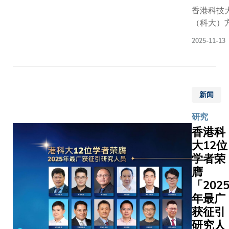
能供应
香港科技
链领域
（科大）
的人工
工程学教
智能和
2025-11-13
电子及计
具身智
工程学系
能技术
算机科学
开展前
程学系讲
瞻性研
新闻
授谢源，
究，构
中国计算
建国际
研究
会（Chin
领先的
香港科
Compute
前沿研
大12位
Federati
究及应
学者荣
简称 CCF
用平
颁发202
膺
台，以
度「CCF
「202
解决行
科技人物
年最广
业核心
奖」。谢
获征引
技术问
同时是赛
研究人
题。合