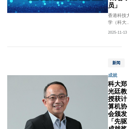
未来先进
作协议
员」
技术创科
在科大
室及集成
香港科技
首席副
与系统研
学（科大
校长郭
的主任。
12位学者
毅可教
2025-11-13
科睿唯安
授及京
（Clariva
东集团
Analytic
SEC副
评为2025
主席兼
新闻
年度「最
首席执
获征引研
行官许
成就
人员」，
冉女士
科大郑
证大学的
见证
光廷教
术及研究
下，由
授获计
力备受国
科大副
肯定，彰
算机协
校长
其在多个
会颁发
（研究
究领域对
「先驱
及发
进社会及
成就奖
展）郑