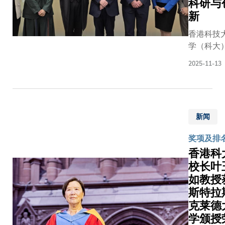
科研与
究与产
球最大计
的数据，
新
业应用
算机教育
些论文在
的创新
香港科技
及科学学
去11年中
融合。
学（科大
会——计
根据引用
联合实
於11月1
算机协会
数，位列
验室将
2025-11-13
欢迎来自
辖下设计
研究范畴
充分发
尼新南威
自动化专
出版年份
挥科大
士大学
项组别颁
首1%。荣
在人工
（UNSW
发「先驱
膺「2025
智能、
新闻
Sydney
成就奖
年度最广
机械人
代表团到
2025」。
征引研究
等领域
奖项及排
访，包括
郑教授是
员」的科
的开创
香港科
长Attila
该奖项自
学者包括
性成
校长叶
BRUNGS
设立以
（按英文
果，并
如教授
授、终身
来，第二
氏排列）
结合京
习课程主
位荣获这
斯特拉
范畴学者
东的丰
Nick
项殊荣的
系及职衔
克莱德
富物流
WAILES 
亚洲学
经科学与
学颁授
网络和