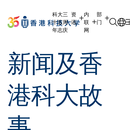
Skip
to
科大三
资
内
部
main
十五周
讯
联
门
content
年志庆
网
学生
学生内联网
学术部门
新闻及香
职员
职员行政内联网
学术课程
校友
校友内联网
行政部门
社交平台及应
传媒
式
公众
港科大故
事