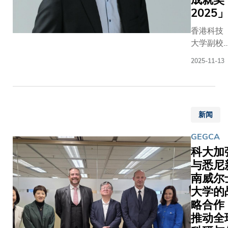
济发展和
2025
光廷教
技进步贡
授及京
香港科技
良多。今
东集团
大学副校
年，有
代表签
长（研究
6,868名
署。郑
2025-11-13
及发
者来自60
光廷教
展）、电
国家和地
授表
子及计算
获嘉誉为
示：
机工程学
「最广获
「联合
新闻
系及计算
引研究人
实验室
机科学及
员」。他
的成立
GEGCA
工程学系
均是世界
不仅象
科大加
讲座教
屈一指的
征了双
与悉尼
授、香港
者，并发
方的紧
南威尔
智能芯片
了多篇引
密合
与系统研
次数高的
大学的
作，更
发中心主
文。根据
略合作
是前沿
任郑光廷
术平台We
推动全
学术研
教授获全
of Scienc