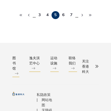
新一代学
的领域中
因子和阿
洲合办两
让更多
取得重大
与创新人
得到应
兹海默症
要的国际
人工智
分
破，成功
才。
用，这正
面的开创
会，旨在
3
4
5
6
7
能能力
出一项全
…
…
页
是跨学科
研究，不
全球力量
从实验
创技术，
研究为何
促进了新
补各国在
室走向
以近乎无
有意义的
疗方法的
甲烷渗漏
产业，
式，对清
原因。在
展，还建
的空白，
率先将
态下的实
经历了半
了针对中
跨洲合作
已验证
鼠大脑进
导体行业
患者的阿
建桥梁：
的降本
分辨率图
无数次的
兹海默症
知识交流
增效模
描。这项
图
逸夫演
运动
联络
高低跌宕
关注
物样本库
力共享甲
式扩展
书
艺中心
设施
我们
技术毋须
后，庆幸
香港
为研究和
一种强效
馆
至全社
验动物实
科大
我们现正
床之间架
气体，其2
会物流
醉，使科
身处行业
重要桥梁
间的增温
等各类
能直接观
另一波发
他同时赞
是二氧化
场景，
脑在自然
展的黄金
叶教授对
80倍以上
助力实
状态下的
私隐政策
时代，这
养新一代
海床下储
现『万
活动，未
网站地
实在令人
学家的无
大量甲烷
亿降
有助深入
图
振奋。我
奉献，以
被释放，
无障碍
本』，
人类脑部