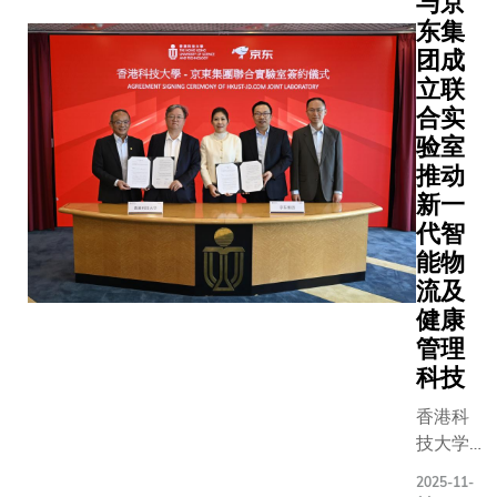
与京
东集
团成
立联
合实
验室
推动
新一
代智
能物
流及
健康
管理
科技
香港科
技大学
（科
2025-11-
大）与