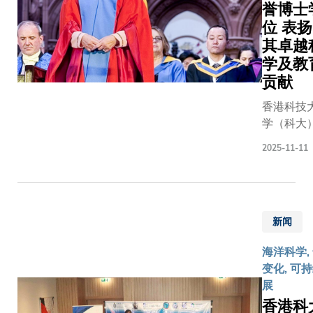
授及中国
者。奖项
为学卜国
誉博士
健康大
主任魏欣
为电子设
教授卢家
位 表扬
数据，
士。代表
计自动化
慈善基金
其卓越
突破核
与科大领
（EDA）
学教授生
心技术
学及教
层进行了
领域最享
科学部主
瓶颈，
贡献
有成果的
负盛名的
及讲座教
大幅提
流，包括
荣誉之
香港科技
升智能
席副校长
一。每
学（科大
物流的
毅可教授
年，该奖
校长及晨
效率和
2025-11-11
协理副校
项授予在
生命科学
智能
（大学数
论文发
授叶玉如
化，提
研究）萊
表、工业
授获苏格
供更具
诗博士及
产品或其
斯特拉斯
效益的
理副校长
他相关领
新闻
莱德大学
健康管
（环球事
域中展现
授荣誉博
理。是
海洋科学,
务）吴丽
出具开创
学位，以
次合作
变化, 可
教授。会
性理念，
扬她作为
将成为
展
重申了两
从而对
界知名的
驱动新
在推动学
香港科
EDA领域
经科学家
质生产