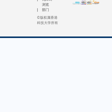
们必须肩
她作为香
幅加速气
浏览
共同打
康和疾病
负起倡导
部门
首位教资
化。 然而
造超级
下的运作
全球化的
资助大学
渗漏规模
©版权属香港
供应链
神经科学
重任，促
校长的历
制仍是科
科技大学所有
下的人
开辟全新
进竞争前
性地位，
最迫切的
工智能
径。人类
合作，并
强调她的
之一。为
应用新
构造极其
携手培养
究成果广
这方面的
标
杂，科学
人才，以
国际顶尖
研究空白
杆。」
直试图利
确保在这
坛和研究
大海洋科
科大将
成像技术
个黄金时
构的重视
讲座教授
发挥雄
其运作机
代中，半
是推动全
州海洋实
厚学术
然而，现
导体行业
脑科学发
副主任兼
和研究
像技术如
和EDA领
不可或缺
分部主任
优势，
共振成像
域能够持
杰出领袖
元教授担
并提供
电图、电
续发
拥抱相同
CliMet
先进设
层扫描和
展。」郑
值观 携
计划的负
施，支
子发射断
教授是电
发未来叶
及管理委
持联合
描等，均
子测试及
授衷心感
主席，致
实验室
解析大脑
设计验证
斯特拉斯