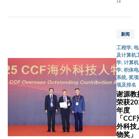
14
京东集
团（京
东）今
天签署
新闻
合作协
议，共
工程学, 
同成立
及计算机
「香港
学, 计算
科技大
学, 积体
学 - 京
系统, 奖项
东集团
项及排名
联合实
谢源教
验室」
荣获20
（联合
年度
实验
「CCF
室）。
外科技
双方将
物奖」
围绕智