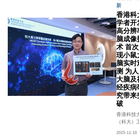
动「海底
智能的
新
学及生物
献，并表
GRAHA
渗漏对全
价值，
学研究等
彰其在领
香港科
授在致辞
候的影响
在于技
沿领域的
导和创新
学者开
高度赞扬
（CliMe
术与产
作潜力。
方面的终
叶教授的
高分辨
大科学计
业的深
次访问彰
身成就，
破性科研
作为联合
脑成像
度融
了科大与
这些成就
果、领导
洋科学促
术 首
合。 当
UNSW
持续推动
界一流大
持续发展
现小鼠
人工智
Sydney 
着全球社
的能力，
十年（海
能真正
脑实时
全球伙伴
群不断向
及在国际
年）认可
拥抱产
测 为
系推动创
前。郑教
学政策方
议之一，
业，每
大脑及
与有影响
授对获颁
的影响力
CliMet
个行业
经疾病
研究的共
奖项深表
充分展现
计划致力
的万亿
究带来
愿景。双
荣幸，并
她广泛而
全球海床
规模只
破
均表示期
表示：
远的影响
渗漏分布
是起
深化战略
「许多开
力。Grah
并测量其
点。我
香港科技
作，推动
创性的研
教授特别
候系统的
们期待
（科大）
来科研突
究成果在
出，叶教
响。科大
与科大
院的研究
破，并培
意想不到
2025-11-10
在神经营
于南美洲
携手，
在脑成像