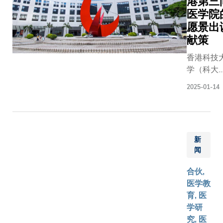
港第三
（港科
医学院
大），
愿景出
与大学
献策
管理层
香港科技
及教研
学（科大
人员会
汇聚来自
面，双
2025-01-14
界各地、
方并签
越四个不
署一项
时区的医
合作框
专家，于
架协
新
夜时分于
议，规
闻
上聚首一
划五大
堂，为科
合作领
合伙,
计划筹建
域，包
医学教
港第三间
括成立
育, 医
学院举行
联合实
学研
次会议。 
验室、
究, 医