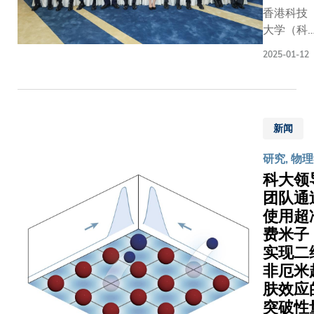
协作，
香港科技
旨在向科
国载人
致力循
大学（科
校董会就
空间站
人才培
大）欢迎
立新医学
等大型
训、革
2025-01-12
大学教育
的计划提
科学设
新智慧
资助委员
专业及策
施进行
医疗服
会（教资
性意见。 会
科研，
务及发
会）代表
议于香港
冀望未
展医疗
新闻
团到访科
夜时份展
来共同
科技研
大。是次
开，历时
建设国
究等三
研究, 物
访问于1
两小时，
家级实
大范
科大领
9日进行
间成员踊
验室，
畴，全
团队通
教资会代
交流意见
提升双
面推动
使用超
表团与科
并提出具
方在空
及提升
大管理
瞻性的建
费米
间科学
未来医
层、教研
议。 是次
实现二
与应用
学教
人员及学
论围绕建
非厄米
领域的
育。根
生深入交
新医学院
创新能
肤效应
据备忘
流，并参
原则。 成
力和影
突破性
录，双