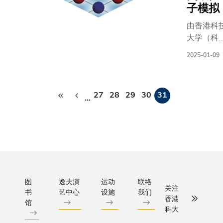
观多项校
一致认为
响力。
子模拟
方将结
园内的创
研是推动
此外，
合各自
新教学设
港医药和
由香港科
两者亦
于科研
施，了解
疗实践进
大学（科
将积极
领域的
科大在推
步发展的
大）领导
合作申
优势，
2025-01-09
动学术创
石。 而新
科研团队
请国
携手推
新，以及
学院的首
近日通过
内、区
动医学
培训未来
分
目标正是
用超冷费
域及国
健康领
27
28
29
30
31
优秀人才
育学生成
子在二维
…
页
际性的
域的交
等范畴的
具备科研
间中进行
科研项
流与合
成果及愿
维的优秀
有关非厄
目，并
作。
景。 教资
床医生，
趋肤效应
联合举
合作方
会主席雷
保他们能
量子模拟
办学术
向将涵
添良先
充足准备
并取得了
研讨
盖三大
生、教资
以应对未
破性进展
会、专
范畴，
会秘书长
医疗需求
标志着量
图
逸夫演
运动
联络
题讲座
包括：
关注
邓特抗教
书
艺中心
设施
我们
挑战。 顾问
物理研究
及教学
香港
利用尖
馆
授等二十
小组成员
重要进步
研讨会
科大
端技术
多名教资
期待新课
量子力学
等，为