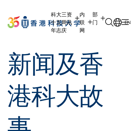
Skip
to
科大三
资
内
部
main
十五周
讯
联
门
EN
content
年志庆
网
学生
学生内联网
学术部门
新闻及香
职员
职员行政内联网
学术课程
校友
校友内联网
行政部门
社交平台及应用
传媒
式
公众
港科大故
事