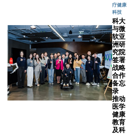
三间医学
推动科
疗健康
为香港特
研协
科技
行政区行
作、共
科大
长官在新
享科研
与微
份施政报
设施及
软亚
中提出的
系统、
洲研
要举措。 全
促进人
体科大校
究院
才培育
会顾问小
签署
及国际
（顾问小
战略
合作
组）成员
等，冀
合作
有出席上
结合两
备忘
举办的首
者的优
录
会议，当
势及资
推动
包括小组
源，携
医学
席、在香
手发展
健康
医学、公
航天工
教育
卫生及教
程的研
及科
界均广受
究及科