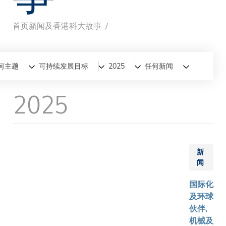
首页
新闻及香港科大故事
面
包
全部
新闻
香港科大故事
何主题
可持续发展目标
2025
任何新闻
屑
2025
新
闻
国际化
及环球
伙伴,
机械及