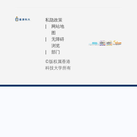
开拓创
会委员及
能以创新
常考虑一
全球专
新医学
秘书处职
策略定位
与其环境
家学者
教育模
员，由科
并与香港
好隔离的
建构空
私隐政策
式，以
大校长叶
时两所医
统，可以
网站地
间科学
培养新
玉如教
院的教学
述从固体
图
与应用
一代医
无障碍
授、科大
辅相成。 
的电子行
领域的
学人
浏览
管理层、
们认同以
到量子设
学术交
才，应
部门
教职员及
「第二学
中的信息
流平
对未来
©版权属香港
学生代表
位」的形
理等普遍
台。两
的医疗
科技大学所有
接待。在
开办医学
象。这种
者亦会
需求；
引人入胜
程，因为
述通常需
推进师
探索新
的校园导
士毕业生
一个实值
生互访
兴医疗
览中，叶
但更为成
观察量，
交流，
服务模
教授带领
熟，亦更
体来说，
共同培
式，推
代表团参
社会经验
是一个厄
育有志
动更有
观科大的
顾问小组
模型（哈
发展航
效率及
先进教育
望这种课
顿量）。
天科技
更先进
设施及前
所培育的
而，当量
事业的
的智能
沿项目，
生，不只
系统与其
人才。