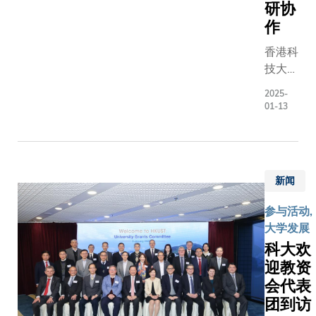
研协
崇的梁智
技，为
医生、伦
作
国家航
帝国学院
天发展
香港科
Ara DARZ
作出贡
技大学
勋爵、身
献。
（科
美国东岸
根据协
2025-
大）与
01-13
伦比亚大
议，双
微软亚
的何大一
方将探
洲研究
授、位处
讨建设
院签署
国西岸史
联合实
战略合
福大学的
验室，
新闻
作备忘
Roger
实现双
录，宣
KORNBE
参与活动,
方科技
布双方
教授，以
大学发展
力量和
将展开
清华大学
科大欢
创新资
医学健
黄天荫教
源的有
迎教资
康领域
授。 顾问
效协
会代表
的教育
组于202
同，并
团到访
及研究
11月成立
利用中