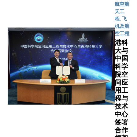
航空航
天工
程, 飞
机及航
空工程
港科
大与
中国
科学
院空
间应
用工
程与
技术
中心
签署
合作