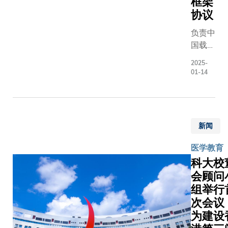
框架
协议
负责中
国载人
航天工
2025-
程空间
01-14
应用系
统的中
国科学
院空间
新闻
应用工
程与技
医学教育
术中
科大校
心，今
会顾问
日派出
组举行
代表团
次会议
到访香
为建设
港科技
大学