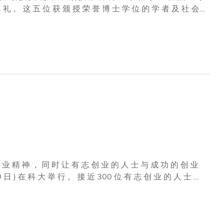
 者 及 社 会
至 今 ， 他 出 任 香 港 交 易 及 结 算 所 有 限 公 司 主 席 ；
 鼎 力 参 与 慈 善 事 业 ， 香 港 科 技 大 学 是 主 要 受 惠 机
 守 议 员 。 2005 年 起 ， 他 出 任 行 政 会 议 成 员 。 夏
 是 中 国 最 大 的 律 师 事 务 所 之 一 。 John E
创 业 精 神 ， 同 时 让 有 志 创 业 的 人 士 与 成 功 的 创 业
 迎 词 时 说
 士 与 创 业 家 认 识 交 流 。 我 们 希 望 成 立 自 己 的 创
股 创 新 事 业 的 原 动 力 。 」 立 法 会 议 员 、