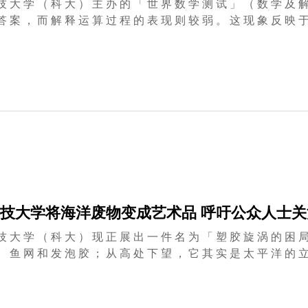
技 大 学 （ 科 大 ） 主 办 的 「 世 界 数 学 测 试 」 （ 数 学 及 解
 释 运 算 过 程 的 表 现 则 较 弱 。 这 现 象 反 映 于 2010 年 4 月 世 界 数 学 测 试 中 2,273 名 8-11 岁 及
 学 生 包 括 来 自 124 间 小 学 的 1,529 名 学 生 ， 以 及 来 自 73 间 中 学 的 744 名 学 生 。
中 ， 男 生 共 1,504 名 ， 即 66% ； 女 生 共 769 名 ， 即 34% 。 科 大 数 学 系 黄 敏 瑜 教 授 说 
察 到 香 港 的 学 生 在 回 答 试 题 方 面 都 训 练 有 素 ， 特 别 是
最 新 的 测 试 结 果 进 一 步 支 持 我 们 的 观 察 。 」 同 系 的 蒋 翼 迈 教 授 说 ： 「 纵 管 考 生 通 常 只 须 找 到
案 就 可 以 完 成 考 试 ， 但 若 要 对 任 何 学 科 有 更 深 入 认 识
体 理 念 ， 并 清 楚 解 释 思 考 过 程 的 每 一 个 步 骤 。 这 对 一 个 
技大学将海洋废物变成艺术品 呼吁公众人士
技 大 学 （ 科 大 ） 现 正 展 出 一 件 名 为 「 塑 胶 旋 涡 的 困 局
、 鱼 网 和 发 泡 胶 ； 从 高 处 下 望 ， 它 其 实 是 太 平 洋 的 立 体 
环 境 学 部 及 环 境 研 究 所 合 办 。 环 境 学 部 霍 斯 特 ( Paul F
洋 废 物 问 题 的 关 注 。 这 些 废 物 部 分 会 被 海 洋 生 物 吞 食
 家 Sebastian Pascot 先 生 设 计 ， 15 名 科 大 本 地 及 海 外 学 生 协 助