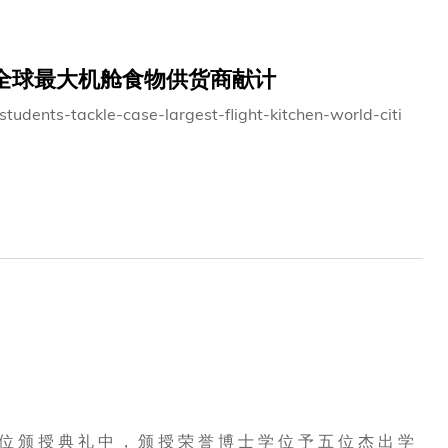
为全球最大机舱食物供货商献计
tudents-tackle-case-largest-flight-kitchen-world-citi
 位 颁 授 典 礼 中 ， 颁 授 荣 誉 博 士 学 位 予 五 位 杰 出 学