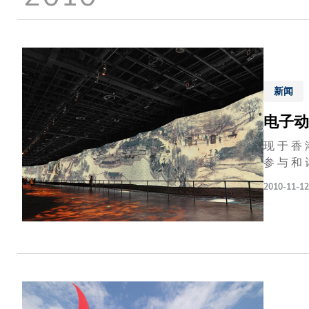
新闻
电子动
现 于 香 
参 与 和 
技 有 限 
2010-11-12
构 电 子 动 态 
锐 意 创 
体 验 ， 激 发 学 
版 《 清 
过 动 画 
和 文 化 各
场 展 示 