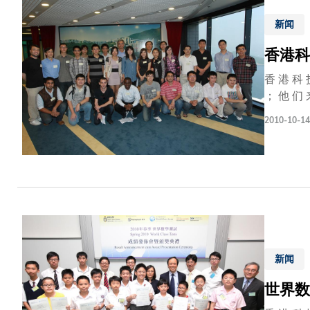
新闻
香港科
香 港 科 
； 他 们 来 自 四 大 洲 共 11 
位 研 究 生 中 
2010-10-14
三 分 一 
， 特 别 在
大 的 学 
日 利 亚 及 美 国 。 他 们 大 多 选 读 科 学 及 工 程 学 科 ─ 
程 学 系 
新闻
世界数