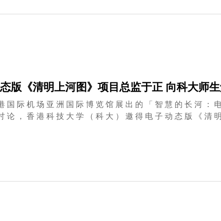
态版《清明上河图》项目总监于正 向科大师
港 国 际 机 场 亚 洲 国 际 博 览 馆 展 出 的 「 智 慧 的 长 河 ： 电
讨 论 ， 香 港 科 技 大 学 （ 科 大 ） 邀 得 电 子 动 态 版 《 清 明
公 司 上 海 分 公 司 视 觉 展 示 事 业 部 总 监 于 正 先 生 于 11 
版 《 清 明 上 河 图 》 整 个 计 划 的 制 作 意 念 和 设 计 过 程 。 科 大 作 为 一 所 国 际 级 的 研 究 型 大
新 ， 追 求 卓 越 。 科 大 希 望 透 过 这 些 与 社 会 不 同 界 别 的
生 创 新 的 思 维 ， 为 社 会 培 育 更 多 优 秀 人 才 。 被 誉 为 上 海 世 博 中 国 馆 「 镇 馆 之 宝 」 的 电 子 动 态
明 上 河 图 》 长 一 百 二 十 米 ， 高 六 米 ， 是 比 原 作 大 三 十
技 术 演 绎 出 来 。 画 中 展 示 出 九 百 年 前 北 宋 首 都 汴 京 的
 方 面 的 文 明 精 髓 ， 画 中 人 物 的 表 情 和 动 作 活 灵 活 现 ， 其 迫 真
《 清 明 上 河 图 》 画 中 人 物 的 动 态 如 何 构 造 ， 讲 解 画 卷