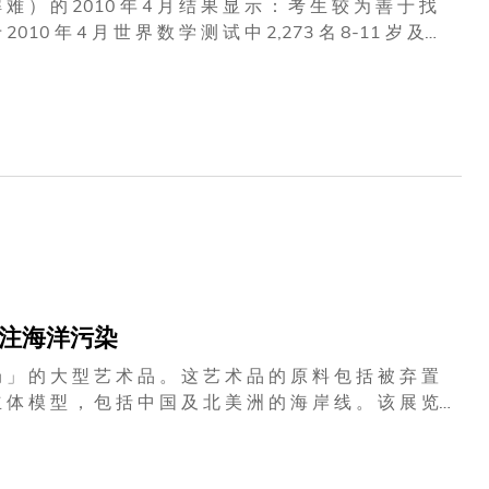
 难 ） 的 2010 年 4 月 结 果 显 示 ： 考 生 较 为 善 于 找
： 「 多 年 来 ，
 回 答 选 择 题 。 选 择 题 的 缺 点 在 于 较 难 反 映 学 生
 ， 这 还 未 足 够 。 学 生 同 样 须 要 融 会 贯 通 问 题 背
学 生 的 终 身 学 习 和 成 长 非 常 重 要 。 」 世 界 数
关注海洋污染
 」 的 大 型 艺 术 品 。 这 艺 术 品 的 原 料 包 括 被 弃 置
模 型 ， 包 括 中 国 及 北 美 洲 的 海 岸 线 。 该 展 览
orster ) 教 授 说 ： 「 制 作 这 艺 术 品 ， 是 希 望 唤 起 大
 ， 而 人 类 进 食 这 些 海 洋 生 物 后 ， 废 物 就 进 入 了