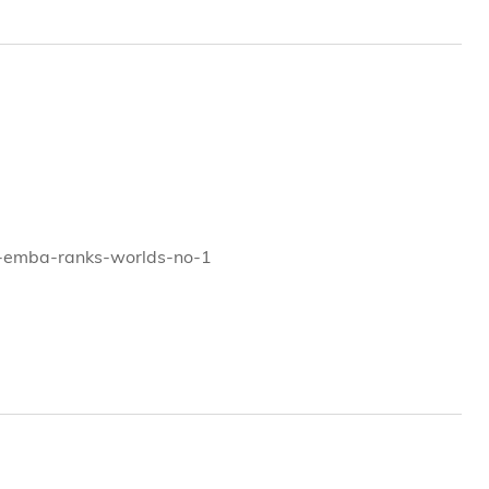
 炸 的 互 联 网 时 代 ， 只 有 高 科 技 还 是 不 够 的 ； 创
st-emba-ranks-worlds-no-1