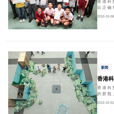
香 港 科 
出 正 确 答 案 ， 而 解
12-14 岁 组 别 学 生 的 表 现 。 这 些
2010-10-06
在 所 有 学 生 
我 们 观 
的 思 考 过 程 。 
正 确 答 
后 的 整 
学 测 试
新闻
香港科
香 港 科 
的 胶 瓶 
由 科 大 
2010-10-01
众 对 海 
我 们 的 食 物 链 。 」 这 艺 术 品 由 驻 港 的 法 国 艺 术