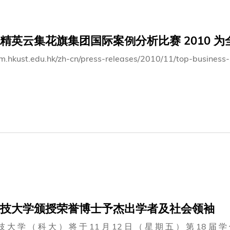
计 团 队 如 何 利 用 科 技 演 绎 国 韵 。
精英云集花旗集团国际案例分析比赛 2010 
bm.hkust.edu.hk/zh-cn/press-releases/2010/11/top-business-s
技大学颁授荣誉博士予杰出学者及社会领袖
技 大 学 （ 科 大 ） 将 于 11 月 12 日 （ 星 期 五 ） 第 18 届 学