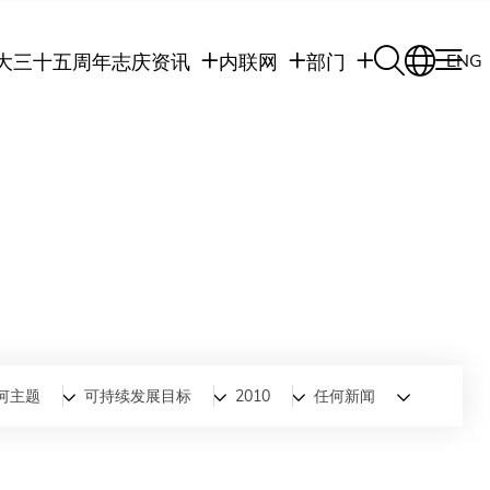
大三十五周年志庆
资讯
内联网
部门
ENG
学生
学生内联网
学术部门
职员
职员行政内联网
学术课程
校友
校友内联网
行政部门
社交平台及应用程
传媒
式
公众
何主题
可持续发展目标
2010
任何新闻