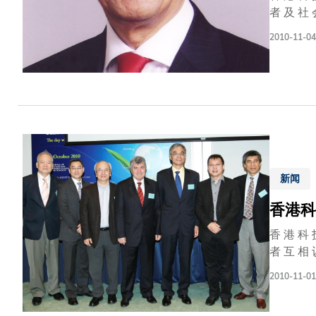
者 及 社 会 领 
领 袖 分 别 为 ： 夏 佳 理 先 生 ： 法 学 荣 誉 博 士 John E HOPCROFT
2010-11-04
誉 博 士 Raj REDDY 教 授 ： 工 程 学 荣 誉 博 士 史 景 迁 教 授 ： 人 文 学 荣 誉 博 士 以 下 为 他 们 的 简 历 ： 夏 佳 理 先 生 夏 佳
理 先 生 
2002 年
构 之 一 
先 生 目 前
HOPCRO
新闻
香港科
香 港 科 
者 互 相 认 识 ， 交 流 经 验 。 创 业 日 
创 业 家 坐 满 
2010-11-01
： 「 创 
业 群 体 ，