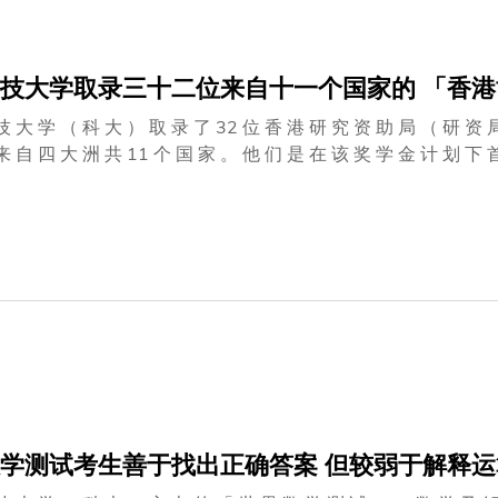
技大学取录三十二位来自十一个国家的 「香
技 大 学 （ 科 大 ） 取 录 了 32 位 香 港 研 究 资 助 局 （ 研 资 
个 国 家 。 他 们 是 在 该 奖 学 金 计 划 下 首 批 来 港 的 获 奖 者 。 在 这 计 划 下 来 港 深 造 的 106
， 32 位 选 择 就 读 科 大 ， 数 目 是 全 港 大 专 院 校 中 最 高 。 科 大 首 席 副 校 长 史 维 教 授 说 ： 
获 奖 学 生 选 择 到 科 大 攻 读 研 究 学 位 ， 我 们 感 到 十 分 高
 研 究 方 面 ， 是 实 至 名 归 。 我 们 会 为 这 些 研 究 生 提 供 令 他
生 来 自 国 内 及 10 个 其 他 国 家 ， 计 有 韩 国 、 马 来 西 亚 
加 入 电 子 及 计 算 器 工 程 学 系 有 八 位 ， 加 入 计 算 器 科 学 及 工
有 六 位 ， 加 入 物 理 学 系 有 五 位 ， 其 余 则 修 读 其 他 学 系
学测试考生善于找出正确答案 但较弱于解释运