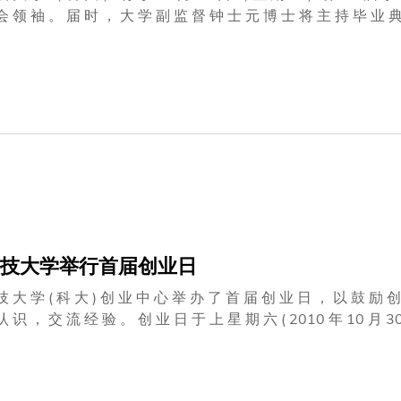
袖 。 届 时 ， 大 学 副 监 督 钟 士 元 博 士 将 主 持 毕 业 典 礼 。 这 五 位 获 颁 授 荣 誉 博 士 学 位 的 学
 教 授 ： 工 程 学 荣 誉 博 士 卢 家 骢 先 生 ： 社 会 科 学 荣
积 极 参 与 公 共 事 务 ， 对 社 会 贡 献 至 巨 。 自 2006 年 起 
 至 2006 年 间 ， 则 出 任 香 港 赛 马 会 主 席 。 香 港 赛 马 会
。 他 曾 任 立 法 局 委 任 议 员 ； 回 归 后 他 出 任 立 法 会 非 官
 是 金 杜 律 师 事 务 所 香 港 办 事 处 的 高 级 合 伙 人 ， 该 事 务 所
FT 教 授
技大学举行首届创业日
技 大 学 ( 科 大 ) 创 业 中 心 举 办 了 首 届 创 业 日 ， 以 鼓 励 
于 上 星 期 六 ( 2010 年 10 月 30 日 ) 在 科 大 举 行 。 接 近 300 位 有 志 创 业 的 人 士 与
演 讲 厅 ； 有 些 甚 至 要 到 隔 邻 的 演 讲 厅 观 看 现 场 直 播 。 科 大 首 席 副 校 长 史 维 教 授 在 致 欢
业 日 的 目 标 不 仅 是 创 业 教 育 ， 更 是 促 使 有 志 创 业 的 人
 包 罗 学 生 、 教 研 人 员 、 导 师 、 投 资 者 和 业 内 伙 伴 ， 形 成 一 