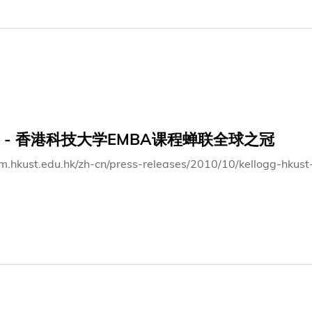
誉 院 士 谭 伟 豪 博 士 太 平 绅 士 在 致 词 时 说 ： 「 在 信 息 爆
要 不 断 创 新 ， 才 可 以 出 人 头 地 。 」
 - 香港科技大学EMBA课程蝉联全球之冠
bm.hkust.edu.hk/zh-cn/press-releases/2010/10/kellogg-hku