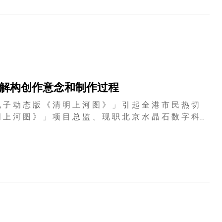
生解构创作意念和制作过程
 子 动 态 版 《 清 明 上 河 图 》 」 引 起 全 港 市 民 热 切
 上 河 图 》 」 项 目 总 监 、 现 职 北 京 水 晶 石 数 字 科
月 21 日 （ 星 期 日 ） 亲 临 科 大 ， 与 科 大 师 生 一 同 解
 学 ， 不 断
 交 流 活 动 ， 为 学 生 提 供 更 多 元 化 和 全 面 的 学 习
 倍 的 画 卷 ， 它 将 《 清 明 上 河 图 》 原 作 的 人 物 透
 繁 华 盛 世 和 日 夜 风 情 ， 剖 析 了 中 国 古 代 的 建 筑
 效 果 令 人 叹 为 观 止 。 于 先 生 届 时 将 现
 中 环 境 与 人 物 配 合 等 技 术 问 题 ， 让 大 家 更 了 解