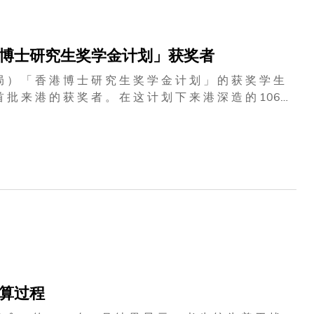
港博士研究生奖学金计划」获奖者
局 ） 「 香 港 博 士 研 究 生 奖 学 金 计 划 」 的 获 奖 学 生
「 对 于 多 达
 兴 。 由 此 可 见 ， 我 们 在 全 球 学 术 界 的 崇 高 声 誉
 们 终 生 受 用 的 优 质 教 育 。 」 这 些 入 读 科
、 新 加 坡 、 印 度 、 伊 朗 、 希 腊 、 捷 克 、 德 国 、 尼
 。 此 外 ， 还 有 一 位 加 入 人 文 学 部 。
算过程