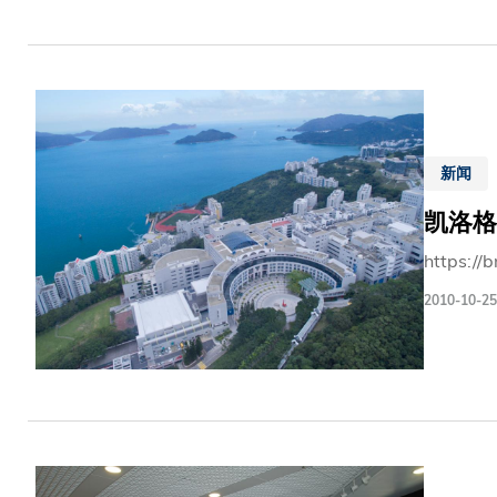
科 大 荣 
业 者 需 
新闻
凯洛格
https://
2010-10-25