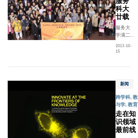
服务
科大
廿载
服务大
学满二
十年的
2013-10-
资深教
15
职员聚
首一堂
庆祝。
第五届
新闻
教职员
长期服
跨学科, 教
务奖颁
与学, 教育
奖典礼
走在知
于二月
识领域
举行。
最前线
240名