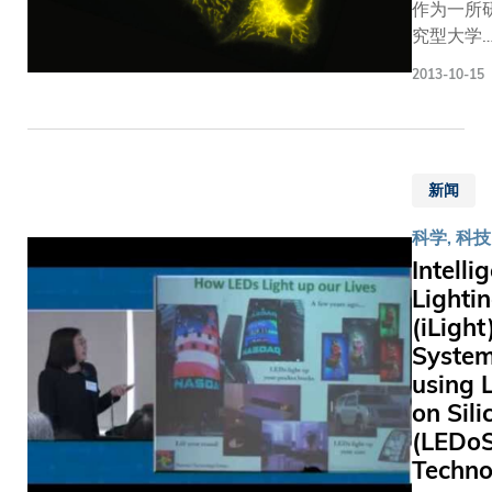
服务大
作为一所
学满二
究型大学
十年的
香港科技
2013-10-15
资深教
学非常重
职员聚
学术研究
首一
我们一直
堂，与
守大学的
家人、
新闻
校精神，
朋友一
时专注于
起庆祝
科学, 科技
础和应用
并获嘉
Intelli
究。这个
许。科
Lighti
念让我们
大校长
(iLight
芸芸学府
与大学
脱颖而出
Syste
高层管
备受国际
using 
理人员
同。有关
on Sili
亦参与
究成果，
(LEDoS
典礼，
为社会作
Techno
表扬各
丰硕贡献