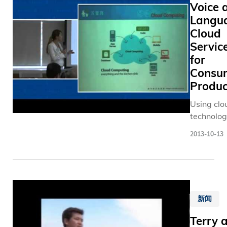
在二十
Voice 
法。科大
long-last
多年
Langu
供超过60
environme
间，科
Cloud
研究所和
friendly. 
大的研
研中心，
the “HKU
Servic
究已获
进各项研
Science-f
for
得国际
发展、学
Lunch” ta
Consu
认可。
交流和推
series)
Produc
现时，
科技，在
全球五
Using clo
因学、太
大洲多
technolog
科学、亚
达八十
Prof Pasc
经济政策
2013-10-13
多个国
Fung has
中国研究
家的学
develope
展等不同
生在科
Chinese-
域屡获突
大就
based vo
破。 科大的
读。而
interactiv
研究工作
大 学更
新闻
system fo
教学工作
连续三
use on sm
来都密不
Terry 
年获
phones a
分。我们