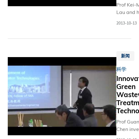
大学成
Prof Kei-
『小即是
员坚守
Lau and h
美』，香
岗位、
team hav
科技大学
2013-10-13
尽心服
develope
略性地选
务。得
advanced
各项主题
奖者包
technolo
究，主次
括各学
which ca
序，包括
科教
新闻
significan
米科学和
授、行
improve m
用技术，
科学
政人
display in
命科学和
员、语
Innova
mobile
物技术，
文教
Green
electronic
子、无线
师、安
Waste
intelligen
信息科技
全主
traffic sy
环境和可
Treatm
任、技
portable 
续发展研
Techno
术员及
projectors
究、能源
Prof Gua
其他负
(From the
以及管理
Chen inv
责大学
“HKUST
育和研究
innovativ
日常运
Science-f
当中不少