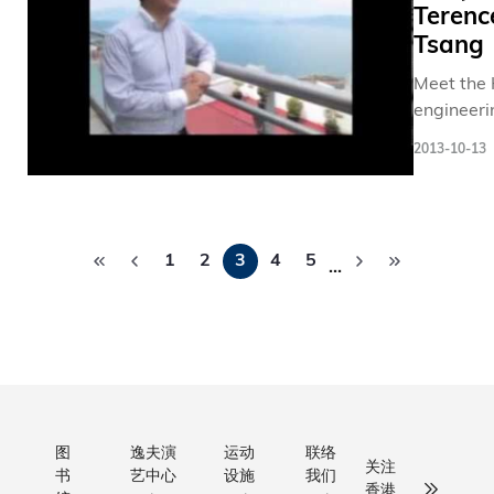
Terenc
《QS亚
GPS in ca
目标，是
Tsang
洲大学
(From the
养年轻人
排名》
"HKUST
才，让同
Meet the
列为亚
Science-f
在学习中
engineeri
洲第
Lunch" ta
与研究。
alumni br
一。 多
2013-10-13
series)
中，我们
who have
元化的
创先河，
their inter
工作机
对学生需
IT and
会 在芸
分
而量身设
entrepren
芸得奖
1
2
3
4
5
的“本科生
…
into one o
页
者当
研究计划
top Face
中，包
（UROP）
app
括健
和“国际研
developm
康、安
究计划”
companie
全及环
（IROP）
境处高
就是为了
级经
发年轻一
图
逸夫演
运动
联络
关注
理、教
书
艺中心
设施
我们
对学术研
香港