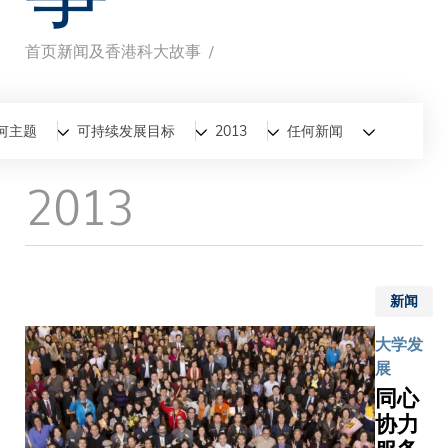
首页
新闻及香港科大故事
面
包
全部
新闻
香港科大故事
何主题
可持续发展目标
2013
任何新闻
屑
2013
新闻
大学发
展
同心
协力