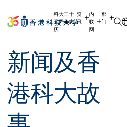
Skip
to
科大三十
资
内
部
main
五周年志
讯
联
门
content
庆
网
学生
学生内联网
学术部门
新闻及香
职员
职员行政内联网
学术课程
校友
校友内联网
行政部门
社交平台及
传媒
式
公众
港科大故
事