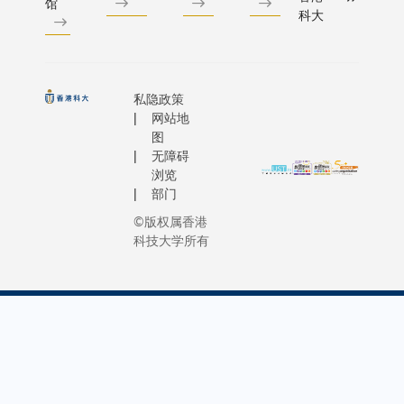
职员协
馆
的兴趣以
科大
会主席
培养他们
李志满
创新能力
博士以
在优秀学
及蒙民
的带领下
私隐政策
伟博士
学生在本
网站地
纳米科
生学习期
图
学教
无障碍
内，已可
授、物
浏览
始参与研
部门
理学系
究，甚至
讲座教
©版权属香港
赴海外的
授沈
科技大学所有
尖研究中
平。李
和机构，
博士十
一流的科
分享受
专家与学
科大多
共同学习
元 化的
香港科技
职务。
学能成为
他举例
际级研究