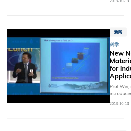
2013-10-13
wastewa
作的职
Lunch” ta
全球社会
treatmen
员。 忠
series)
面对的重
technolo
诚服务
挑战。 科大
known as
团结一
不断开拓
新闻
Process
志 得奖
识领域，
術). The
者于
学也会参
科学
technolo
1994年
在国际学
New N
successfu
加入当
社会较为
Materi
minimizes
时成立
门的研究
for Ind
adverse
只有三
题，如传
environm
年的科
Applic
中医药﹑
impact of
大。校
洲商业管
Prof Weij
sewage
长陈繁
和华南研
introduc
treatment
昌教授
等。我们
innovativ
with red
表扬教
2013-10-13
研究焦点
applicati
cost and 
职员在
主题不但
nanotech
requireme
创校日
新且具竞
including
(From the
子努力
力。自创
fluid" for 
“HKUST S