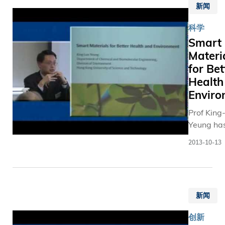
不懈，
而来，科
新闻
electroni
for-Lunch”
成功帮
在研究资
and damp
series)
助大学
申请中，
科学
"smart ge
在短短
直取得最
Smart
windows 
二十三
成功率。 大
Materi
save ener
年跻身
学开创崭
for Bet
a "smart 
成为国
的研究模
which can
Health
际级研
应付日趋
tumor. (F
Enviro
究型大
杂的全球
"HKUST S
学。陈
题，以跨
Prof King
for-Lunch
校 长感
科为大方
Yeung ha
series)
谢各得
向，吸引
develope
2013-10-13
奖者尽
球不同专
"smart" a
忠职
人才。跨
microbial
守，令
科研究，
for preven
大学取
合优势研
spread of
得现时
新闻
尖端科技
infectious
卓越的
为全球问
diseases.
成就。
创新
探索解决
coating i