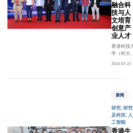
和特别
融合科
机是用以
冷技术」
假期，
制造半导
技与人
凭借其零
旨在增
体的重要
文培育
温室气体
强员工
设备，它
创意产
排放及高
的工作
利用短波
业人才
能效潜
与生活
长的紫外
力，引起
香港科技
平衡，
光构成不
学术界与
学（科大
并促进
同图案，
产业界的
今日宣布
以雇员
从而生产
广泛关
2024-07-23
立香港首
为本文
出各种集
注。 然
艺术与机
化。自
成电路晶
而，此前
创造力学
2019
片。然
的弹卡制
（学部）
冠状病
而，这种
冷装置，
新闻
作为一个
毒大流
运用传统
最大制冷
进科技与
行以
汞灯和深
功率只有
研究, 研究
术融合的
来，遥
紫外LED
约260
及科技, 人
学科中心
距工作
光源的制
瓦，远未
工智能
新学部将
逐渐普
作有不足
达到商用
香港生
出媲美麻
及化。
之处，例