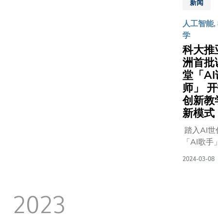
求与日俱
策的政
用它制作
新闻
研发中心
率
增，尤其
府资助
了首个由
（HKGAI
（SCP）
人工智能,
在新兴艺
大学，
深紫外
于「香港
与系统总
学
创作、数
作为吸
microLED
际创科展
质量难以
资产、人
科大推
引和挽
无掩模曝
2024」
兼顾及
互动、区
留杰出
洲首批
光的
中，首次
（2）高
链和艺术
人才策
microLED
堂「AI
公众展示
运行时传
易等领域
略中的
显示阵列
系列人工
师」 
热效率不
虽然很多
一环。
晶元。过
能科研项
创新教
足。 为突
地的艺术
自今年
程中提高
及开发成
新模式
破上述限
程都具有
十月
了紫外光
果。获香
制，研究
技元素，
踏入AI世
起，科
萃取效
特区政府
团队提出
艺术与机
「AI歌手
大员工
率、增强
InnoHK创
「材料串
创造力学
「AI天气
可依据
其热分布
新香港研
联—流体
2024-03-08
推出的研
姐」相继
其工作
效能，并
平台资助
并联」的
生课程将
世，香港
性质，
改善了晶
下，HKGA
多胞架构
是香港首
大学（科
选择每
体外延的
2023
已开八个
设计（图
聚焦于人
亦以人工
周一天
应力释
工智能研
1a）。该
与机器之
生成式工
遥距工
放。 郭教
项目，为
架构将10