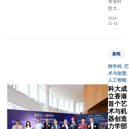
香港科
动半导体
压缩制冷
技大学
晶片生产
技术所用
（科
的技术发
的制冷剂
2024-
大）致
展。这项
12-10
属于典型
力推行
研究由科
的温室气
灵活及
大先进显
体，其排
家庭友
示与光电
放导致全
好政
子技术国
球变暖。
新闻
策，以
家重点实
因此，世
建立包
验室创始
跨学科, 艺
界各国均
容及关
主任郭海
术与创意,
着手开发
爱雇员
成教授指
人工智能
环保替代
的工作
导，并与
方案，其
科大成
环境。
南方科技
中，「基
立香港
科大最
大学和中
于形状记
首个艺
近推出
国科学院
忆合金
术与机
每周弹
苏州纳米
（SMAs
器创造
性遥距
所合
弹卡效应
力学部
工作日
作。 光刻
的固态制