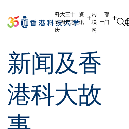
Skip
to
科大三十
资
内
部
main
五周年志
讯
联
门
content
庆
网
学生
学生内联网
学术部门
新闻及香
职员
职员行政内联网
学术课程
校友
校友内联网
行政部门
社交平台
传媒
式
公众
港科大故
事