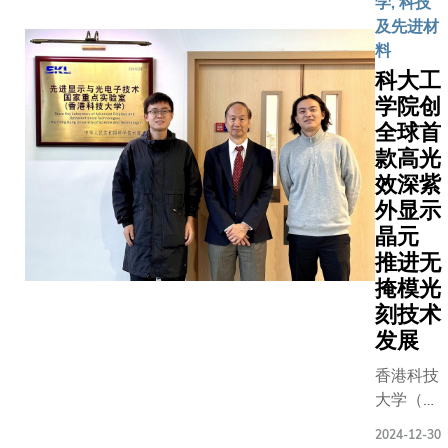
学, 科技
至22℃的
及先进材
区间，并
料
实现零温
科大工
室气体排
学院创
放，标志
全球首
着弹卡固
款高光
态制冷技
效深紫
术在商业
外显示
化应用上
晶元
迈出关键
推进无
一步。该
掩模光
研究成果
刻技术
已于国际
顶级学术
发展
期刊《自
香港科技
然》发
大学（科
布，为应
大）工学
对气候变
2024-12-30
院成功研