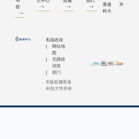
书
艺中心
设施
我们
间的桥梁
他采用的A
如植树
型财经问答文
香港
省制造光
入句子即
馆
度，避免
培养下一
具包括AI
科大
和厨余
对开源基
刻掩模版
转化成高
了堵塞风
成为管理
工具
回收
语言模型L
的成本。
影片的文
险。X射
创意实践
Midjourn
等，以
65B[iv]
因此，对
影片频转
断层扫描
面的领导
聊天机械
促进可
练，开发出
于自主开
技术；「
（图2b）
私隐政策
才。 而另
序ChatG
持续发
的财经领
发半导体
维图像内
证实，镍
网站地
外两个研
Bing、
展，并
语言模型
设备而
生成」：
钛管在
图
式课程，
重建三维
推动大
队指出，
言，有助
将平面图
无障碍
950兆帕
括哲学硕
的模型、
学的净
「Inves
提高光阻
化成人工
浏览
应力下仍
（MPhil）
生成逼真
零排放
现获包括
剂敏感度
能制作的
部门
能保持均
和哲学博
人脸动画
计划。
经理及财
的短波长
清3D图像
匀压缩形
©版权属香港
（PhD）
SadTalke
科大副
的金融专
microLED
的三维模
科技大学所有
变，未发
将着重于
经团队改
校长
媲美最先
技术显得
生成技术
生屈曲失
术与机器
开源3D表
（行
语言模型，
尤为关
「未来写
效。 在3.5
意领域的
成软件
政）谭
3.5、GPT
键。」科
助手」：
赫兹高频
阶研究与
EmoTalk
嘉因教
Claude-2
大电子及
辅助日常
运行下，
术探索。
授表
印证「Inv
计算机工
有文书工
该装置实
此外，新
示：
在理解金
程学系博
作、提升
现了12.3
部亦会为
「人才
强大能力
士后研究
作效率的