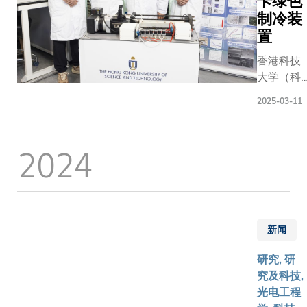
卡绿色
制冷装
置
香港科技
大学（科
大）研究
2025-03-11
团队成功
研发出全
球首台千
2024
瓦级弹卡
制冷装
置，仅需
15分钟，
便能在
新闻
31℃高温
的室外环
研究, 研
境下，将
究及科技,
室内温度
光电工程
稳定在21