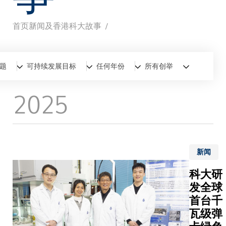
首页
新闻及香港科大故事
面
包
全部
新闻
香港科大故事
题
可持续发展目标
任何年份
所有创举
屑
2025
新闻
科大研
发全球
首台千
瓦级弹