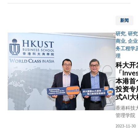
协同创作
计出10位
作。与
授特别提
律、医疗
个弹卡制
创新的课
讲师」。 
此同
到：「团
创意等不
冷单元沿
程。艺术
AI讲师来
时，为
队制作的
界别，度
新闻
受力方向
机器创造
界各地，
鼓励员
microLED
订造基础
串联，每
学部正与
不同的民
工参与
研究, 研
显示阵列
型，贡献
个单元包
多间全球
文化背景
更多社
商业, 企业
晶元成功
港以及其
含4根薄
国内及本
事各行各
区活
务工程学
实现了多
粤港澳大
镍钛合金
知名的业
但科技使
动，科
理
项关键性
区的城市
管，总质
领袖及学
汇聚在科
大亦提
技术突
HKGAI在
科大开
量仅为
机构探讨
堂内「执
供每年
破，包括
「香港国
「Inve
104.4克
立合作伙
鞭」。 科
四天的
提高了光
创科展
本港首
镍钛管的
关系，包
望透过这
特别假
源的功率
2024」上
投资专
表面积体
华为、索
新的教学
期，让
及效能、
首度展示
积比达到
式AI
娱乐、腾
式，激发
他们参
图案显示
十项生成
7.51 mm-
讯、美国
的学习热
与跟健
香港科技
解析度、
人工智能
1，显著
德学院、
提升课堂
康、多
管理学院
提升荧幕
务和应用
升换热效
京电影学
度，并且
元、平
学院）研
性能及快
让参观者
率，与此
2023-11-30
院、中央
来的发展
等机会
功开发本
速曝光能
亲身体验
同时，并
乐学院、
够结合学
或社会
为金融界
力。此
新科技。