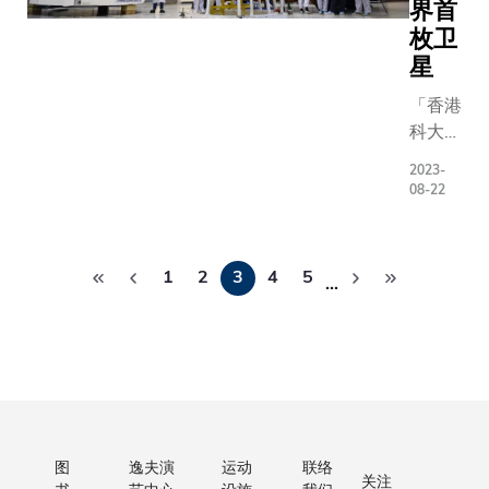
课程，涵
制作10位
月实施
（LLM）
界首
步指出：
动生成动
卓越导热
四大重点
师。 当中
以来，
机器人，
「近年
及合成照
枚卫
性，实验
域包括：
团队自行
已有逾
同类型的
来，低成
片；「AI
星
显示，仅
器创造力
的3D动作
170名
生成任务
本、高精
眼金睛，
克/升浓度
「香港
机器辅助
系统
员工透
现。由于
度的无掩
深度伪造
的石墨烯
科大-
术实践、
(variation
过特别
言模型需
模光刻技
处遁形」
纳米流
雄彬一
术管理、
3D full-b
假期，
大资源，
术已成为
一个利用
2023-
体，便可
号」的
术与机器
generato
参与各
大企业才
半导体行
度鉴伪技
08-22
将导热性
多光谱
造力批判
突破了目
种志愿
而年初面
业的新兴
术，即时
能较蒸馏
光学卫
研究。 其
似工具的
活动，
大语言模
研发热
辨图片真
水提升
分
星将监
中，两个
制，令制
包括探
关情况，
点。由于
的软件；
1
2
3
4
5
50%（图
…
页
测与全
课式课程
来的人物
访长
源有限的
这种技术
「芳华再
1d）；其
球环
包括文学
更流畅自
者、海
根据自身
能够更灵
现」：让
纳米颗粒
境、灾
士（MA
透过自然
滩清洁
大语言模
活调整曝
日传奇巨
直径只有
害及可
和艺术硕
和动作提
及惜食
商学院研
光图案，
重生，演
0.8微米，
持续发
（MFA）
生的学习
等。科
过指令微调技
从而提供
当代新曲
远小于流
展相关
旨在担当
验，大大 
大计划
（instruct
更多样化
「人工智
体通道的
的遥感
术创造力
「AI讲师
推出更
finetun
的定制选
将故事秒
150-500
图
逸夫演
运动
联络
数据。
科技创新
逼真程度。
多举措
用经精选
项，并节
视频」：
关注
微米宽