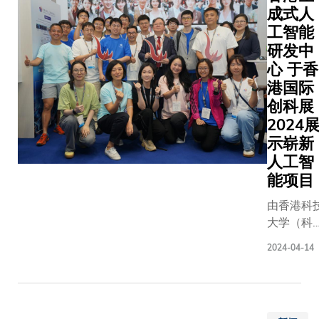
空调所需
成式人
理工学院
科大认
如器件尺
的千瓦级
工智能
名媒体实
识到日
寸大、解
要求。科
室等知名
新月异
研发中
析度低、
大机械及
府的研究
的科技
心 于香
能源消耗
航空航天
课程，致
对现代
高、输出
港国际
工程学系
培育能在
工作环
的光效低
创科展
孙庆平教
术创作过
境的影
且功率密
2024
授与姚舒
中活用人
响，遂
度不足，
示崭新
怀教授领
智能（AI
率先就
不利于晶
导的研究
人工智
和机器学
弹性工
片制
团队发
能项目
等尖端技
作地点
作。 为了
现，这一
的艺术科
正式制
解决上述
由香港科
技术瓶颈
人才。近
定政
难题，研
大学（科
源于两大
来，艺术
策，并
究团队制
大）领导
核心问
2024-04-14
技逐渐成
成为第
造了一个
多所大学
题：包括
全球文化
一所建
无掩模光
同参与的
（1）制
域的焦点
立弹性
刻原型机
「香港生
剂单位质
对人才的
工作政
平台，利
式人工智
量制冷功