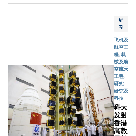
联流体通
国皇家艺
喜好和兴
服务相
用于生成
microLED
十项服务
道的设计
学院及香
设计出个
关的活
能（生成式
显示晶元
应用均透
将系统的
演艺学院
(Personal
动，以
新
开源大语
有效地将
HKGAI自
压力差控
闻
1。 这些
的AI教室
促进个
「Inves
紫外光源
开发的模
制在1.5巴
作将集中
领创新教
人身心
就金融相
和掩模版
而制作，
以下，确
飞机及
课程发展
新趋势。
健康并
用户对话
上的图案
括：「专
保高频稳
航空工
研究合作
研究由许
增强团
素更可媲
融为一
咨询服务
定运行。
程, 机
以及为科
授领导。 
队凝聚
业聊天机
体，迅速
器人」：
另一项重
械及航
学生提供
授是科大
力。教
括OpenA
地提供足
实时让用
要技术创
空航天
业经验。
州）计算
职员可
ChatGP
够的辐照
获得法律
新是采用
工程,
新学部预
与艺术学
自行组
队已公开
剂量为光
问、导游
石墨烯纳
研究,
于2025年
座教授及
队或参
数[i]及
阻剂进行
各行各业
米流体作
研究及
月迎接首
元宇宙与
与大学
得见解，
光学曝
的资讯；
为传热介
科技
学生。学
创意研究
认可的
界及研究
光，推进
「跨越时
质，代替
科大
计划将于
（元宇宙
义务工
大语言模
半导体生
的相遇」
传统蒸馏
发射
2025-26
中心）主
作。自
术。建基
产技术发
让公众上
水。这种
香港
新学年提
他带领团
2022
数十亿甚
展。」郭
一张照片
先进传热
四个研究
用AI生成
年11
高教
参数大语
教授进一
后，即可
介质具有