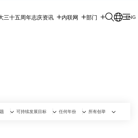
大三十五周年志庆
资讯
内联网
部门
ENG
学生
学生内联网
学术部门
职员
职员行政内联网
学术课程
校友
校友内联网
行政部门
社交平台及应用程
传媒
式
公众
题
可持续发展目标
任何年份
所有创举