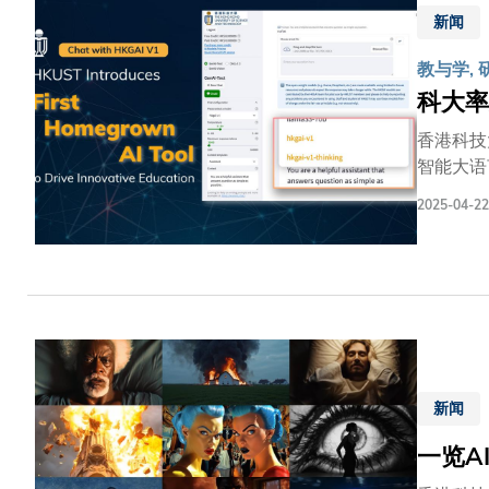
校长（行
新闻
计划》涵
计划，不
教与学, 
战。」
科大率
香港科技
智能大语
港首家试
2025-04-22
负责任的AI应用实践。 HKGAI V1是香港首个基
中心HK
及语言环
期间，H
作工具等
以至进行
加强他们对此
可教授表
新闻
的发展。
一览A
法，并开