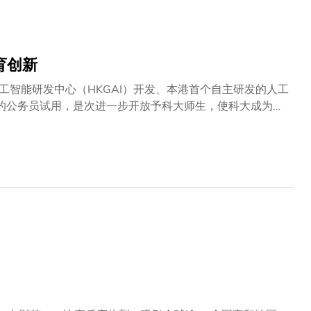
领袖风范，为此重要议题贡献力量。科大的《净零排放行动
思维应对气候变化。我们期望，透过订立更具挑战性的减碳
界及政府对此议题作出更深入的讨论，携手应对此一挑
育创新
智能研发中心（HKGAI）开发、本港首个自主研发的人工
部门的公务员试用，是次进一步开放予科大师生，使科大成为全
时释放教学无限潜能，有利推动更多创新意念、研究协作及
。 HKGAI V1支援粤语、普通话及英语，并特别为香港文化
表现卓越，兼具安全性与语境适切性。 在科大试行
多课堂讨论；借助了解推理过程增强逻辑思维；或成为人类的协
应用，使AI 不但是人类的好帮手，亦可担当逻辑推演的助手，
习支援。此外，科大教育创新中心更会为教职员提供培训，
校长兼HKGAI中心主任郭毅
效能，还有利构建更具包容性的学习环境，促进个性化学习
更贴合香港文化的全新教学资源，有助他们进一步探索创新教