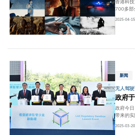
香港科技
700多
月19日）在
2025-04-15
「AI电
评审团队
院院长曹
2025（S
作，包括
术与机器
程、推动
一众著名
新闻
界拥超过
Media
无人驾驶
业，以及
政府于
政府今日
带来的实
的工作。 行政长官李家超、运输及物流局局长陈美宝、民航处处长廖志勇、立法会资讯科技及广播事务委员会主席葛佩帆、立
2025-03-20
资讯科技