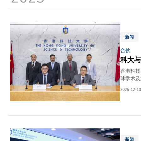
新闻
合伙
科大与
香港科技
球学术及
注入新动
2025-12-10
五大核心
量发展，
培养具备
增长点，
业于「一
技术研发
已形成覆
新闻