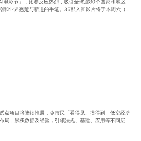
AI电影节」，比赛反应热烈，吸引全球逾80个国家和地区
编剧和业界翘楚与新进的手笔。35部入围影片将于本周六（4
内首个同类型比赛，科大
输釜山国际电影节及北京国际电影节的AI单元。是次活动的专业
卡奖的Richard TAYLOR先生；北京电影学院摄影学
汉宁先生。此外，活动亦荣获亚洲数字艺术展、史丹福AI微电影节
伙伴的鼎力支持。 AI技术于不同形式的艺术创
素、优化流程，更可激发创新意念。去年7月，科大成立艺
兴市场需求所带来的机遇。 除了推出全新课
器创造力学部还将于本周六放映活动前夕举办学术论坛，邀得
奖的美国视觉效果艺术家Brian CONNOR、在本地电影
布朗媒体创新研究所（Brown Institute for
将和与会学生、教职员及业界专家，一同探讨和分享AI如何改变电影产
试点项目将陆续推展，令市民「看得见、摸得到」低空经济
布局，累积数据及经验，引领法规、基建、应用等不同层面
大学（科大）校董会主席沈向洋教授担任低空经济「监管沙