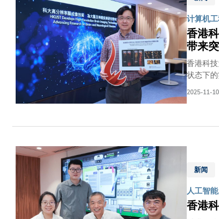
助力国家
计算机工
成立能源
储氢材料
香港科
发展和产
带来突
动公司的
香港科技
状态下的
的组织活
2025-11-10
学家一直
等，均难
症、亨廷
环、胶质
令观察大
点感测与整形
期刊发表的「
新闻
FSS）
人工智能,
组织。然
吸收和散
香港科