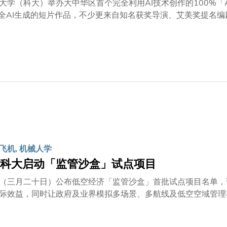
大学（科大）举办大中华区首个完全利用AI技术创作的100%「
部全AI生成的短片作品，不少更来自知名获奖导演、艾美奖提名
科大校园放映，届时科大将公布最佳影片、最佳叙事及前沿奖三个奖项得主。 作为大中华区
影节」(AIFF) 于人工智能生成技术界别备受关注，瞩目程度不
云集多名电影界重量级人物，包括以《魔戒》系列闻名、五次荣获奥斯
颋教授；以及SIGGRAPH Asia 2025电脑动画节主席张
tanford AI ShortFest 2025）， 以及麻省理工学院的AI电影制作黑客松等
电影、视艺艺术及数码媒体等范畴愈见重要，不但可帮助提升质
创造力学部，目的便是为了培育新一代的艺术科技人才，以把握创意产业新
跨学科研究及举办如是次AIFF电影节等国际化活动，艺术与机
嘉宾出席演讲。当中包括：凭电影《沙丘》荣获奥斯卡最佳视觉效果
50年经验的香港专业电影摄影师学会名誉顾问魏天明先生；以及史丹福大学
 Innovation）所长Maneesh AGRAWALA教授。他们
飞机, 机械人学
其重塑电影的潜力。
科大启动「监管沙盒」试点项目
（三月二十日）公布低空经济「监管沙盒」首批试点项目名单，
际效益，同时让政府及业界模拟多场景、多航线及低空空域管理
法会
及广播事务委员会副主席丘达根、立法会议员易志明及香港科技