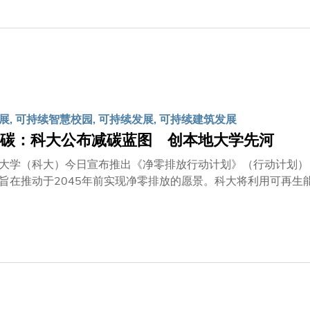
育及会计专业的独特优势，由科大设计选修科目的课程框架、格里菲斯大学则结
罪行调查与合规方面的专长开发教材、而毕马威的资深专业人员
须修毕所有五门新选修，才可获得此专修资格。 新专修将于2025年秋季学期开放予所有会计学硕士生报读，旨在
的专业技能，为投身金融罪行调查、法证会计、打击洗黑钱及恐
德规范的发展。 科大商学院署理院长许佳龙教授表示：「业界对金融罪行防治专才需求殷切，创新的会
好填补此关键人力资源缺口。这项策略性合作，汇聚顶尖会计教
应对迅速转变的挑战。」
展, 可持续智慧校园, 可持续发展, 可持续建筑发展
碳：科大公布减碳蓝图 创本地大学先河
大学（科大）今日宣布推出《净零排放行动计划》（行动计划）
旨在推动于2045年前实现净零排放的愿景。科大将利用可再生能
应用各项创新减碳方案。 经过广泛咨询后，科大订立进取的温室气体减排目标，包括在2035年减少50%温
放，并于2045年实现全面净零排放1 。事实上，科大自201
出的《行动计划》奠下成功的基础。 科大《行动计划》最重要一环，乃推出《净零建筑标准》，为所有新建和
订立严格设计和运营指引，相关规定更超越香港最高的绿色建筑
隐含碳最低的建筑之一，每平方米二氧化碳排放当量低于500公斤
承诺在未来八年投放3,000万港元，以「生活实验室」模式，
网电价」计划所带来的收入，科大校园设有2.5兆瓦太阳能光伏系统