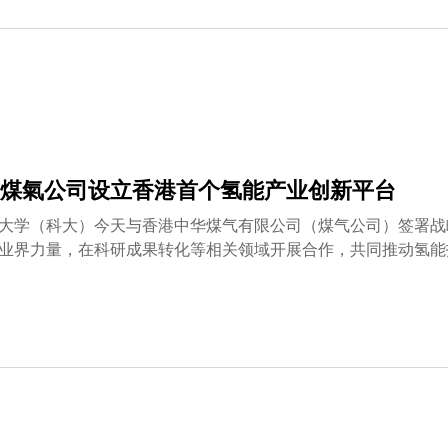
煤氣公司设立香港首个氢能产业创新平台
大学（科大）今天与香港中华煤气有限公司（煤气公司）签署战
业界力量，在科研成果转化等相关领域开展合作，共同推动氢能
能。双方将联手设立「香港氢能中心」，透过开放创新平台吸引
范畴，包括科研成果转化、初创企业孵化、政策标准制定、绿色
构建开放共赢的氢能产业生态系统。 研究项目将聚焦氢气的生
研发和工程能力的高质量创新人才，满足氢能产业的发展需要。
香港特别行政区政府去年公布的《香港氢能发展策略》亦强调，
带一路」地区的发展。科大作为国际知名大学，积极与全球多所
方面具雄厚实力，拥有技术产业化落地的扎实基础。煤气公司作
盖天然气掺氢、绿色甲醇、可持续航空燃料等多场景的应用布局