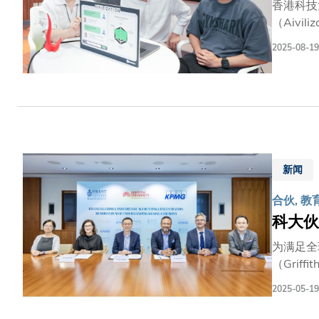
香港科技
（Aiv
动的方式，自然发展
2025-08-19
渐成为一个
镇）等，
能体世界
期六周的
局限。「
破包括：
新闻
合伙, 教
科大伙
为满足全
（Gri
领域的专修课程。 根据世界经济论坛数据，金融罪行及洗黑钱活动
2025-05-19
计学硕士
献。 透过三方签署合作备忘录，此专修将成为亚洲首个于会计硕士课程中，专注于金融罪行与法证会计的学术专项。课程将新设五