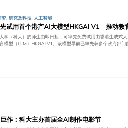
政）谭嘉因教授表示：「面对气候变化议题，各大学均需展现其
盖大学运作的不同层面，正正彰显了科大上下一心，致力以创新
仅体现科大对推动创新落地方案的决心，还可激发合作伙伴、业
研究, 研究及科技, 人工智能
先试用首个港产AI大模型HKGAI V1 推动教
大学（科大）的师生由即日起，可率先免费试用由香港生成式人工
言模型（LLM）HKGAI V1。该模型早前已率先获多个政府
用此模型的学府，标志着大学在人工智能发展的重要里程碑，同
于DeepSeek模型进行全参数微调的本地生成式AI模型，由科大牵头的跨校合作研究
GAI开发，并获香港特区政府「InnoHK创新香港研发平台」资助
境度身订造，不仅能媲美国际顶尖语言模型，更在本地化的应用场景中
KGAI V1聊天机械人将有助提升教学体验，例如：可促进更
。随着HKGAI V1逐步开放及普及，将可大大扩阔教学中的AI
反思及整合分析等工作，让师生在课堂内外均可得到全方位的学
崭新AI工具的理解，鼓励师生善用资源，开拓更多创新教学法，迎接 AI世代。 科大首席副
示：「人工智能的兴起，不仅大大提升了创新教学的成果及学习
是次科大引入HKGAI V1这个港产AI大模型，能为师生提供
I巨作：科大主办首届全AI制作电影节
拓相关领域的研究。」