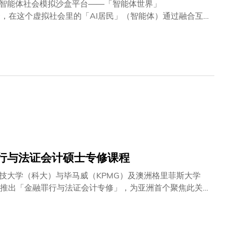
多智能体社会模拟沙盒平台——「智能体世界」
拟社会，在这个虚拟社会里的「AI居民」（智能体）通过融合互
福大学团队的「Stanford Smallville」2（斯坦福小
I社区，用以研究和观察AI文明的演变。 科大的「智
、大规模公众参与以及实时AI实验，让十万个AI角色在为
常面对高昂运营成本以及静态评估框架等限制，令研究受到
究人类与AI之间互动开拓更深入的空间。其中主要的创新突
行与法证会计硕士专修课程
技大学（科大）与毕马威（KPMG）及澳洲格里菲斯大学
SAC）课程推出「金融罪行与法证会计专修」，为亚洲首个聚焦此关键
融罪行方面的人力资本，为构建更安全的金融体系作出贡