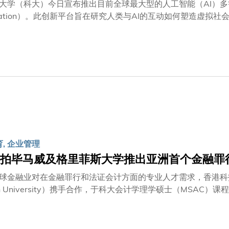
大学（科大）今日宣布推出目前全球最大型的人工智能（AI）
ilization）。此创新平台旨在研究人类与AI的互动如何塑造虚
其社会管理架构、经济体系与文化规范。 随着AI快速融入我们的日常生活，了解人类与AI之间的互动与沟通逐
重要的研究领域。过往一些模拟项目，诸如「Project Sid」1及斯坦
亦曾探索过类似主题，其规模分别约为1,000个和数十个智能体组成的A
」在既有的基础上大幅拓展研究规模，通过巧妙结合互动游戏模式
时间内，同时在虚拟世界内生活、互动和发展。以往的沙盒游戏
智能体世界」成功突破多项技术瓶颈，大幅提升平台表现，为研
育, 企业管理
拍毕马威及格里菲斯大学推出亚洲首个金融罪
球金融业对在金融罪行和法证会计方面的专业人才需求，香港科
ffith University）携手合作，于科大会计学理学硕士（M
每年为企业、政府及个人造成的损失高达1.45万亿美元。科大会
新设「金融罪行与法证会计专修」，将提升香港在预防及打击金