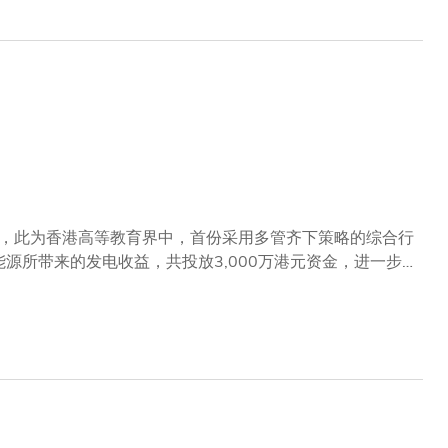
则担任讲师，通过融合理论与实务，协助学生掌握业界所需
怖分子资金筹集等领域作好准备，同时培育业界专才，以推
育及行业专才，将有助培育新一代专业人才，助力香港及全
，此为香港高等教育界中，首份采用多管齐下策略的综合行
源所带来的发电收益，共投放3,000万港元资金，进一步
4年推出首份可持续发展总体规划以来，已成功减少34%的温室
认证要求。其中，预计于2025年落成的李家诚创科大楼将
，较香港绿色建筑议会的非住宅建筑基准低30%。2 此
于校园内应用崭新减碳意念与方案。这笔资金有部分来自大学
，为本港大専院校最大规模的同类型发电系统。 科大副