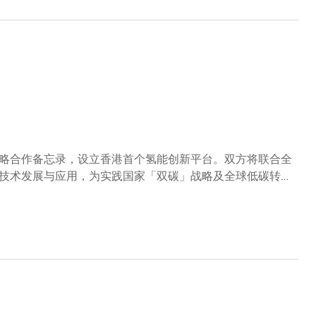
略合作备忘录，设立香港首个氢能创新平台。双方将联合全
技术发展与应用，为实践国家「双碳」战略及全球低碳转型
全球顶尖高校、科技团队、创新企业及业界机构加入，围绕
认证平台，以及专业人才培育开展合作，推动氢能产业高质
产方法、储存和安全、氢燃料电池及氢能发电等领域，同时
国家「十五五」规划明确提出推动氢能等领域成为新的经济
推动香港成为国家发展氢能源的示范基地，并协助氢能源产
院校及业界伙伴深度合作，在新能源领域，尤其是氢能核心
为综合能源企业，积累了丰富的氢能储运与应用实践经验，
。结合科大的学术优势和煤气公司的业界经验，此次合作将