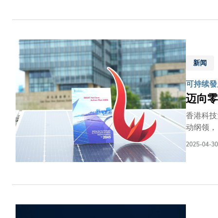
门全新专业选修科目。 是次合作汇聚三方在会计教
合在金融
的实战技能。学生
培养学员
动金融界更健全、更符合道
新闻
计专修正
球金融业
可持续發
迈向零
香港科技
动纲领，
推动减碳研究，并于校园
2025-04-30
室气体排
气体排放，为是次推
翻新建筑
成为本港
外，科大
参与「上