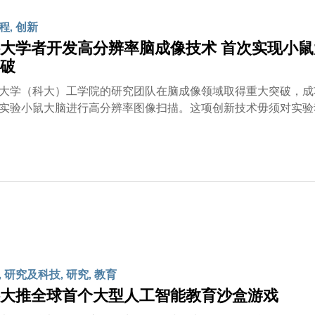
战略与全球气候行动的进一步实践。科大协理副校长（研究）童
程, 创新
研究院构建跨学科平台，促进可持续能源的前沿研究、技术突破
和耐久燃料电池，为推动绿色能源普及化提供了更具成本效益的
大学者开发高分辨率脑成像技术 首次实现小鼠
业升级注入新动力。」煤气公司执行董事暨首席财务总裁杨磊明
破
能源科技转型，为国家实现『双碳』战略目标及全球能源可持续
大学（科大）工学院的研究团队在脑成像领域取得重大突破，成
实验小鼠大脑进行高分辨率图像扫描。这项创新技术毋须对实验
动，未来将有助深入探索人类脑部在健康和疾病状态下的运作，
试图利用脑成像技术探索其运作机制。然而，现有成像技术如磁
以解析大脑微细结构及工作机制。由于小鼠在基因和生理结构上
顿舞蹈症、脑痫症等神经系统疾病的治疗方法，以及多种人类癌
细胞形态及神经元活动会发生显著改变，实验效果远不如清醒状
脑细微部位的活动变得十分困难。由科大工学院电子及计算机工
」（Multiplexing Digital Focus Sensing and S
 模拟锁相相位检测焦点感测与整形（Analog Lock-in Phase Detec
技术进一步开发而成。 ALPHA-FSS利用三光子显微镜，具备
 研究及科技, 研究, 教育
而，ALPHA-FSS的焦点测量速度仍不足以清晰捕捉清醒小
射进入大脑的光线，令双光子显微镜难以穿透颅骨。 即使是大
大推全球首个大型人工智能教育沙盒游戏