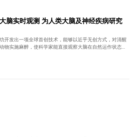
彭尔教授表示：「科大一直致力推动可持续能源发展，透过
和教育创新。科大学者开发的先进绿氢生产技术、液态分子
方法。 我们期待是次合作为香港、大湾区以至国家的氢能
大脑实时观测 为人类大脑及神经疾病研究
先生表示：「我们将以此次产学研深度协作为契机，持续推
发展贡献重要力量。」
功开发出一项全球首创技术，能够以近乎无创方式，对清醒
动物实施麻醉，使科学家能直接观察大脑在自然运作状态下
为神经科学研究开辟全新路径。人类大脑构造极其复杂，科
力共振成像、脑电图、电脑断层扫描和正电子发射断层扫描
与人类高度相似，常被用作实验模型，用于研究阿兹海默
症疗法和疫苗效用等。然而，在麻醉状况下，小鼠的血液循
况理想。此外，小鼠在自然活动时亦会导致扫描图像模糊，
程学系教授瞿佳男教授带领团队开发的新技术「数字复用焦
haping，简称MD-FSS），建基于团队2022年在《自然 – 生物技术》
tion Focus Sensing and Shaping，简称ALPHA-
高精度和高校正阶数的优势，能以亚细胞级分辨率观测脑部深层
鼠大脑组织的活动状况。此外，小鼠颅骨的厚度和密度亦会显著
脑表层区域，图像质素也会因此下降，导致成像效果不佳。