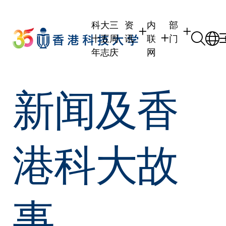
Skip
to
科大三
资
内
部
main
十五周
讯
联
门
content
年志庆
网
学生
学生内联网
学术部门
新闻及香
职员
职员行政内联网
学术课程
校友
校友内联网
行政部门
社交平台及应
传媒
式
公众
港科大故
事