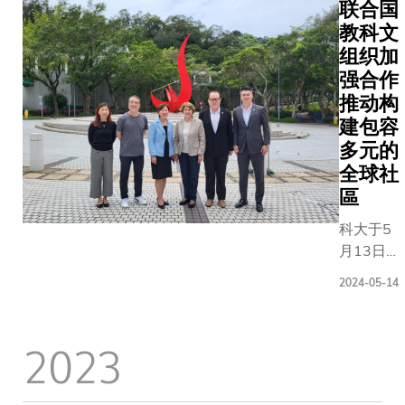
348支队
联合国
加，竞逐
教科文
并交流创
组织加
念，为可
强合作
未来开发
推动构
解决方案
建包容
Stellerus
多元的
Technolo
全球社
Limited
區
研发的飞
座计划，
科大于5
最高荣誉 -
月13日
金奖。颁
迎来前联
2024-05-14
礼由信和
合国教科
副行政总
文组织总
永龙先生
干事Irina
2023
大校长叶
BOKOVA
教授及科
率领的代
校长（研
表团到