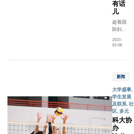
共政策学
有话
研发AI自
部署理主
儿
牙科牙齿
任白立邦
及治疗方
趁着国
教授。
计系统的
际妇女
会上，
Lulusmil
节，我
Bokova
2023-
别夺得白
们找来
女士就气
03-08
奖、金奖
四位科
候变化对
奖。而「
大人谈
文化遗产
学生组」
谈他们
保护工作
Envirove
怎样看
的影响，
新闻
国）、
社会对
以及相关
MaternaS
男性和
挑战分享
大学盛事,
(美国)、
女性的
睿见。科
学生发展
BACKEER
期望。
大团队概
及联系, 社
萨克斯坦)
述了学校
区, 多元
夺得白金
通过推动
科大协
金奖及银
学生国际
办
「可持续
化，营造