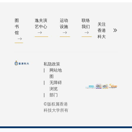
超各项科
研突破及
其创建的
图
逸夫演
运动
联络
关注
书
艺中心
设施
我们
智能系
香港
馆
统。 在科
科大
大春风化
雨二十四
载，冯教
授堪称现
私隐政策
代女性模
网站地
楷。 今次
图
无障碍
这位人工
浏览
智能专家
部门
与一位工
©版权属香港
程学女生
科技大学所有
促膝而
谈，从成
长经历说