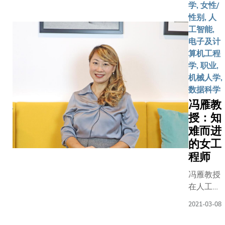
学, 女性/
发出多种
性别, 人
诊疗工具
工智能,
性健康技
电子及计
环境解决
算机工程
等，展现
学, 职业,
在医疗健
机械人学,
可持续发
数据科学
领域的无
力。
冯雁教
授：知
难而进
的女工
程师
冯雁教授
在人工智
能领域遐
2021-03-08
迩闻名，
其贡献远