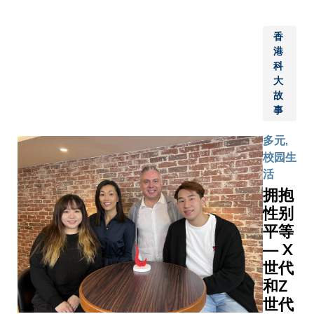
发展）郑
访。 科
教授主礼
大校长叶
香
围团队向
玉如教授
港
伙伴、投
会见了
科
及学术领
Bokova
大
一众嘉宾
故
女士及其
创新项目
事
代表团，
「香港科
出席的科
多元,
学组」中
大高层领
校园生
注透过人
导包括协
活
慧（AI）
理副校长
拥抱
气象科技
(环球事
司Stelleru
性别
务及传
Technolo
平等
讯)陈佩
Limited
— X
珠女士、
大模型驱
世代
署理学务
AI智能诊
长周敬流
和Z
台
教授及公
世代
SmartPa