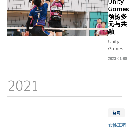
Unity
影响力奖
包容和多
Games
续作为比
元的校园
亮点之一
颂扬多
氛围。
别由 Loo
元与共
是次交流
Technolo
融
印证科大
Limited、
为营造包
Unity
Regenera
容多元校
Games是
System及
园不遗余
由科大及
Stellerus
力。科大
2023-01-09
香港
Technolo
将持续透
2023 年
Limited
过教育和
第 11 届
2021
可持续发
科研，为
同乐运动
医疗健康
解决全球
会协办的
性赋权是
性挑战取
体育赛
大赛的焦
得进展，
事，为期
题，参赛
作出贡献
两天。
善用人工
新闻
力量。
慧、大数
女性工程
前沿科技