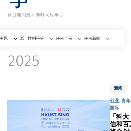
首页
新闻及香港科大故事
面
包
全部
新闻
香港科大故事
主题
05 | 性别平等
任何年份
任何新闻
屑
2025
新闻
创业, 青年
国际
「科大 
信和百