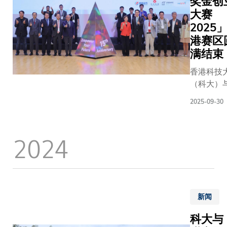
奖金创
大赛
2025
港赛区
满结束
香港科技
（科大）
和集团联
2025-09-30
办的「科
和百万奖
业大赛20
2024
香港区决
日在科大
湾校园圆
行。赛事
第十五周
新闻
今次比赛
引来自全
科大与