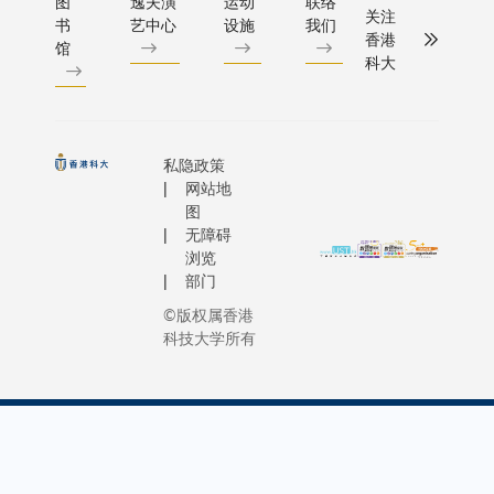
图
逸夫演
运动
联络
关注
志着矌视
书
艺中心
设施
我们
博士于讲
香港
馆
和科大合
机的世界
科大
作上的一
人类、并
个重要里
如何把今
程碑。 人
展成他日
工智能是
日负责执
私隐政策
未来发展
人，未来
网站地
不可或缺
并作情感交流的
图
无障碍
的一环，
将深层神
浏览
作为深度
识别系统
部门
学习及计
日本及美
©版权属香港
算机视觉
交谈的计
科技大学所有
科技的先
崭新计算机
行者，矌
发展人工
视科技拥
则，让机
有世界领
和能力，而非取
先的硬件
长史维于
技术及智
视觉的未