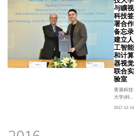
技大学
与矌视
科技签
署合作
备忘录
建立人
工智能
和计算
器视觉
联合实
验室
香港科技
大学(科大
和矌视科
2017-12-14
技
(Face++)
昨日签署
2016
合作备忘