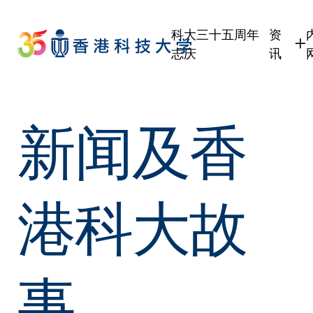
Skip
to
科大三十五周年
资
main
志庆
讯
content
学生
职员
新闻及香
校友
传媒
公众
港科大故
事