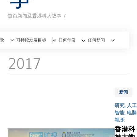
首页
新闻及香港科大故事
面
包
全部
新闻
香港科大故事
觉
可持续发展目标
任何年份
任何新闻
屑
2017
新闻
研究, 人工
智能, 电脑
视觉
香港科