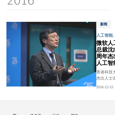
录，连手
成立「矌
视-科大人
工智能和
新闻
计算器视
觉联合实
人工智能,
验室」，
微软人
通过人工
总裁沈
智能和计
周年杰
算机视觉
人工智
技术，改
善人类生
香港科技
活服务体
杰出人士
验，并发
执行副总
2016-12-23
展图像识
大师生踊跃
别和理解
士以「实
等研究，
主导、从
拓阔知识
题，与听
领域，标
的愿景、付