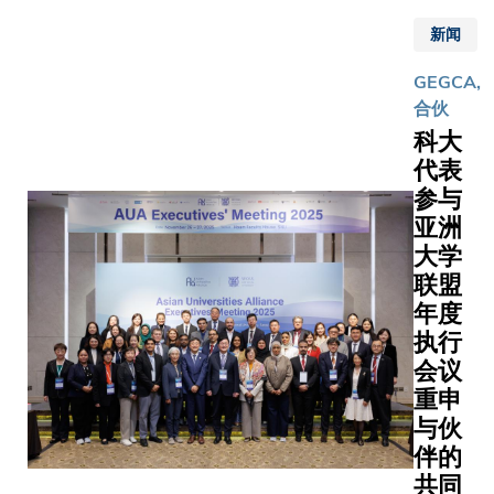
新与智能
教授、清
氢能技
学术基础
新闻
应用峰
学地球系
术发展
上，确认
会」
学系主任
与应
开展联合
GEGCA,
（SIIAS）
教授、南
用，为
学项目的
合伙
日前圆满
学校长助
实践国
向，为未
科大
举行。峰
南京赫尔
家「双
跨学科合
代表
会作为科
大气与地
碳」战
奠定基础
参与
大创立35
统科学学
略及全
是次访问
周年志庆
亚洲
长丁爱军
球低碳
申科大致
活动之
授，以及
大学
转型注
与世界顶
一，获中
大学地球
入新动
联盟
高校紧密
华人民共
科学学院
能。双
年度
作，推展
和国香港
长李思亮
方将联
执行
创性的学
特别行政
代表签署
手设立
会议
项目、推
区政府支
协议，正
「香港
重申
创新解决
持，首次
立联盟。 
氢能中
案，配合
与伙
在港举
家科学技
心」，
校促进全
伴的
行，成功
部、生态
透过开
合作的方
共同
汇聚逾
部、应急
放创新