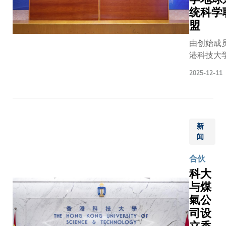
尔施瓦茨
主责的显
统科学
会持领导
享了其在
与光电子
盟
级会面。 
力的工作
国重点实
会科大代
由创始成
位于海尔
室，并了
包括 工学
港科技大
（Heilb
科大在显
院长罗康
（科大）
（Bildun
技术方面
教授、理
2025-12-11
华大学、
以及人工
尖端研究
院院长王
大学及天
（Innovat
凸显其在
厚教授、
学携手成
Artificial
技创新领
理副校长
「中国大
Intellige
的领导地
（大学数
新
球系统科
IPAI）
位。双方
研究）莱
闻
盟」（联
为教育、
持连结两
诗博士、
日前正式
研究的重
创新生态
理副校长
合伙
动。联盟
问期间，
统的共同
（项目协
科大
焦地球系
观了由科
景，并对
调）何佩
与煤
学的人才
展及零碳
来推动更
女士及首
氣公
育，矢志
的校园导
密的合作
医疗官莫
司设
人工智能
解科大的
开展协作
英教授。 
数据及遥
校园项目