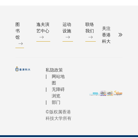
的「科
通大学
持，令此
人才，
大独角
医学院
次在半导
满足氢
兽日」
附属瑞
体行业内
能产业
及七月
图
逸夫演
运动
联络
金医院
非常重要
关注
的发展
书
艺中心
设施
我们
举办的
（瑞金
香港
的峰会得
需要。
馆
「创业
医院）
科大
以在香港
国家
训练
日前签
顺利举
「十五
营」，
署战略
办。这亦
五」规
均获得
合作备
反映了我
划明确
联盟成
忘录，
私隐政策
们共同致
提出推
员院校
网站地
正式建
力推动半
动氢能
的积极
图
立战略
导体产业
等领域
无障碍
参与，
合作伙
发展，使
成为新
浏览
展现了
伴关
其成为创
部门
的经济
跨院校
系。科
新的重要
增长
©版权属香港
合作的
大将与
支柱。香
点，香
科技大学所有
成功案
两院就
港作为国
港特别
例。 这
科研合
际金融中
行政区
些活动
作、人