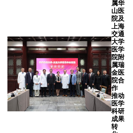
略，进一
体持续贡
政策标
属华
亚洲大
步巩固香
国力量。
准制
山医
学联盟
港作为国
首任理事
定、绿
院及
（联
际创新科
德亮教授
色认证
盟）成
上海
技枢纽的
绍联盟成
平台，
员高校
交通
地位。峰
时代背景
以及专
逾40位
大学
会充分彰
命任务以
业人才
领导出
医学
显了科大
展框架，
培育开
席于11
院附
在半导体
调其成立
展合
月25-
属瑞
科研及成
重塑了人
作，推
27日举
金医
果转化的
养范式，
动氢能
行之
领先地
院合
国家参与
产业高
2025年
位，以及
治理提供
作
质量发
亚洲大
其在凝聚
的人才储
展，构
推动
学联盟
官、产、
持。国际
建开放
医学
执行会
学、研、
系统分析
共赢的
科研
议。作
投各方力
所所长Ha
氢能产
为联盟
成果
量，共同
Joachim
业生态
创新与
转
推动半导
Schellnhu
系
创业网