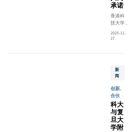
向。 科大
承诺
600名来
部、中国
平台吸
待与布里
自中国内
局、国家
引全球
香港科
托大学进
地、美
科学基金
顶尖高
技大学
步深化伙
国、沙特
会等部委
校、科
（科
关系，在
阿拉伯、
2025-11-
表，以及
技团
大）派
学教育、
27
德国、新
大学代表
队、创
出协理
研及其他
加坡等地
百位嘉宾
新企业
副校长
域取得具
的半导体
见证。 清
及业界
（知识
响力的成
行业领
大学副校
机构加
转移）
果。
袖、前沿
华强教授
新
入，围
金信哲
科研学
闻
时表示，
绕五大
博士及
者、核心
联盟成为
核心范
创业中
创新,
政策制定
国家战略
畴，包
心主任
合伙
者及学
育高端人
括科研
凌恒然
科大
生，共商
引领科技
成果转
教授前
与复
产业技术
的高水平
化、初
往首尔
创新与全
旦大
平台，为
创企业
大学，
球发展策
人类命运
学附
孵化、
与来自