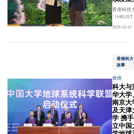
一步加强
步，为深
香港科技
与学术及
学术与科
（HKUS
研伙伴的
合作奠定
10日接
系。 港科
坚实合作
2025-12-17
经理 Gunth
在中国内
础，并彰
教授率领
的扩展布
两校在全
瓦茨基金会（
——包括
教育与科
Schwarz
科大广州
合作上的
香港科大
Foundat
园及新近
同承诺。
故事
团，就创
立的上海
问期间，
发展进行
心——亦
大校长叶
合伙
合作计划
介绍为深
如教授在
科大与
叶玉如教
与瑞士院
园接待布
华大学
校长 郭
及企业合
斯托大学
南京大
了代表团
的新平台
校长（全
及天津
向代表团
代表团亦
事务）
新的发展
学 携
观了由
Michele
即將在校
Kristiaan
立中国
ACUTO 
第三所医
NEYTS教
学地球
授，并主