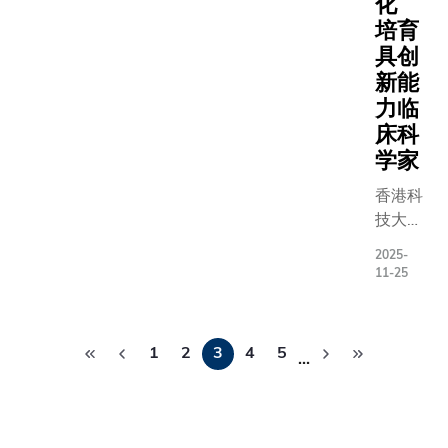
化
体产业发
博士、未
统。 研
络的首
培育
展方面所
球全球中
究项目
届组织
具创
作出的贡
任Wendy
将聚焦
者，科
新能
献。 科大
Broadgat
氢气的
大分享
力临
副校长
博士，以
生产方
了自
（研究及
床科
茨坦气候
法、储
2024年
发展）郑
研究所所
学家
存和安
11月网
光廷教授
Johan
全、氢
络成立
香港科
对于成功
Rockstr
燃料电
以来在
技大学
主办本次
授透过视
池及氢
校园举
（科
峰会感到
辞，祝贺
能发电
2025-
办的相
大）与
非常荣
11-25
的成立，
等领
关项目
复旦大
幸，并强
待与联盟
域，同
成果。
学附属
调：「我
步深化务
时培养
分
凌教授
华山医
们衷心感
作。
具备研
1
2
3
4
5
特别指
…
页
院（华
谢香港特
发和工
出，科
山医
别行政区
程能力
大于六
院）及
政府给予
的高质
月举办
上海交
鼎力支
量创新