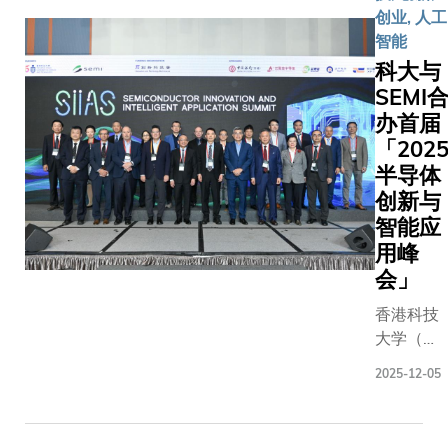
学院外籍
略合作
16日在校
创业, 人工
士、清华
备忘
接布里斯
智能
兴华卓越
录，设
大学法律
科大与
教授陈德
立香港
院院长
SEMI
授; 中国
首个氢
Catherine
办首届
院院士、
能创新
KELLY教
「202
大学气候
平台。
授。 工学
半导体
球变化研
双方将
副院长（
院长符淙
创新与
联合全
科生教务
授，以及
球学术
智能应
林熙寧教
科学院院
及业界
用峰
授、理学
天津大学
力量，
会」
副院长（
系统科学
在科研
科生招生
香港科技
院长刘丛
成果转
麦晧怡教
大学（科
授见证下
化等相
及公共政
大）与
科大潘乐
关领域
学部署理
2025-12-05
SEMI合办
候变化与
开展合
任穆绮兰
的「2025
续发展研
作，共
授会面。
半导体创
心主任陆
同推动
方在享誉