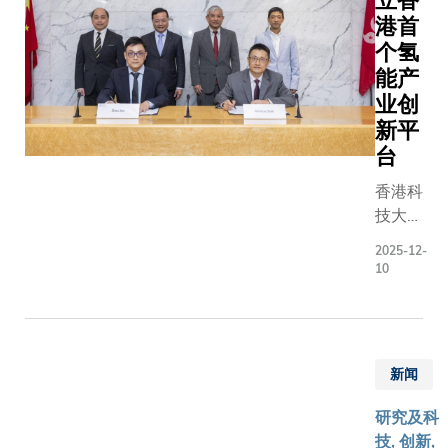
立香
划充满期
方讨论的
测等新兴
展示了科
港首
待。
点包括科
的深度融
端研究转
个氢
正在筹建
以构建全
决方案，
能产
香港第三
研究平台
率、净零
业创
医学院、
进气候变
城市应用
新平
过全球知
对、地球
了科大与
网络联合
台
建模、生
茨基金会
究种子基
护与环境
新、可持
香港科
计划
等重点领
业以实现
技大学
（Global
技术突破
面的共同
（科
Knowled
2025-12-
及深化国
均表示高
大）今
Network
10
作，提升
望探索更
天与香
Awards
的国际影
会，以培
港中华
展的联合
力。在中
新人才，
煤气有
究，以及
程院外籍
学与技术
限公司
旗舰学术
新闻
士、科大
合作。
（煤气
程上的协
副校长郭
公司）
作。其后
研究及科
教授; 中
签署战
科大于12
技, 创新,