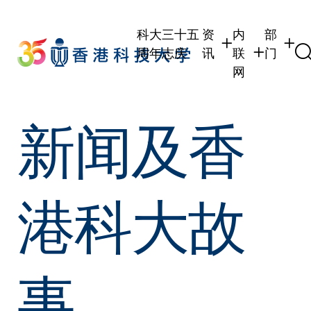
Skip
to
科大三十五
资
内
部
main
周年志庆
讯
联
门
content
网
学生
学生内联网
学术部
新闻及香
职员
职员行政内联
学术课
校友
校友内联网
行政部
社交平
传媒
式
公众
港科大故
事