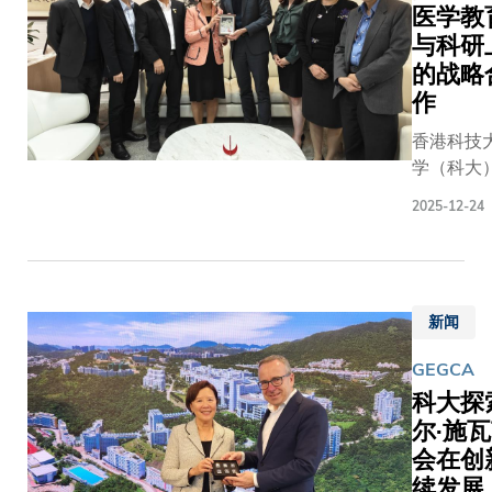
协理副校
医学教
（大学数
与科研
研究）莱
的战略
诗博士接
作
了瑞士代
团，并重
香港科技
介绍大学
学（科大
世界经济
于11月2
2025-12-24
坛及瑞士
欢迎英国
校在机器
里斯托大
人、人工
（Univers
能及学生
of Bristo
流等领域
新闻
领导代表
长期合作
访。 这次
讨论亦回
GEGCA
流标志双
了港科大
科大探
于本年多
导层近期
尔·施
富有意义
团访问瑞
会在创
互动基础
的成果，
迈出重要
续发展