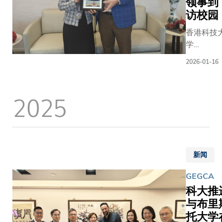
领事到
访校园
香港科技
学
（HKUS
2026-01-16
于1月9日
迎瑞士驻
港总领事
2025
Daniel
FREIHOF
先生及其
表团到访
园，并就
新闻
育、科研
创新进行
GEGCA
入交流。
科大推
科大校长
与布里
玉如教授
托大学