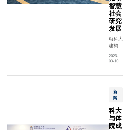
主题，
智慧
持，强调
汇聚了
社会
了海洋治
来自亚
研究
理、可持
洲12
续基础设
发展
所顶尖
施和海洋
就科大
大学的
研究的重
建构智
43名
要性。
慧校
学生。
是次研讨
2023-
园，推
通过互
会就蓝色
03-10
动建设
动工作
经济所面
数字化
坊、演
临的挑战
政府，
讲和讨
与机遇进
促进香
论，参
行深入讨
新
港发展
与者对
论，旨在
闻
成为智
亚洲地
推动蓝色
慧社
区面临
科大
经济可持
会，开
的各种
与体
续发展，
展研究
可持续
倡议以负
院成
及技术
发展问