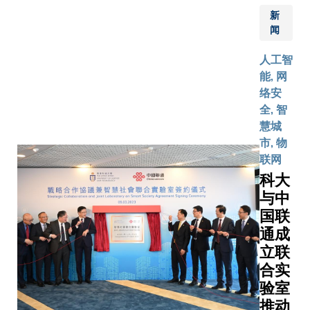
月12
澳总领事
新
日至
Christile
闻
18日
DRULHE
由阿联
女士应邀
人工智
酋大学
出席是次
能, 网
主办的
研讨会，
络安
2023
就蓝色经
全, 智
年亚洲
济和国际
慧城
大学联
合作的可
市, 物
盟青年
持续性问
联网
论坛。
题发表演
科大
论坛以
讲。研讨
与中
「携手
会由法
国联
共建可
国-香港
通成
持续的
科技大学
立联
世界：
创新科技
合实
亚洲青
中枢园主
验室
年起
任杨经伦
动」为
推动
教授主