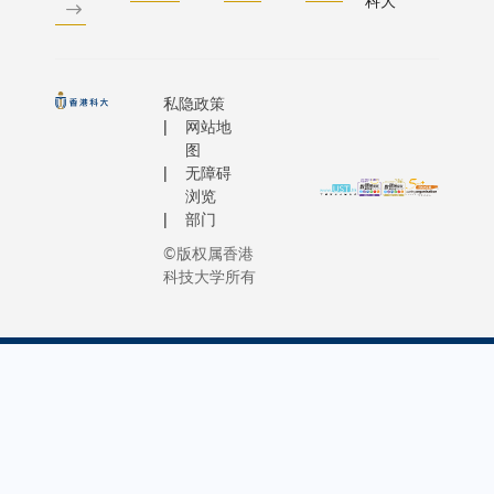
中
科大
港协同
瞻性的高
心」，
创新中
学府将共
利用科
心。中
开展联合
大在基
心将透
动，加强
私隐政策
础研究
过举办
术交流及
网站地
方面的
创新创
学科研究
图
优势和
业大赛
无障碍
合作。科
中国药
等活
浏览
首席副校
促会各
动，于
部门
郭毅可教
会员机
科大具
©版权属香港
表示：「
构的医
有优势
科技大学所有
对全球迫
药创新
的领
议题时，
产业化
域，包
们在许多
能力，
括微电
域中都有
推动高
子、大
大的合作
等院校
数据、
间，如可
的基础
云计
续性、新
研发与
算、金
源以及高
科研成
融科
化社会等