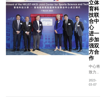
责任方式
立体
转移合
题有了
使用海洋
育科
作及培
更深入
资源。
技联
养人
的认
合中
才。
识。
心
科大学
进一
生有机
步加
会与来
强双
自亚洲
不同背
方合
景和文
作
化的学
中心将
生互动
致力发
和交
展体育
流，并
2023-
科技研
亲身体
03-07
究，促
验亚洲
进体育
文化的
科技创
多样
新，以