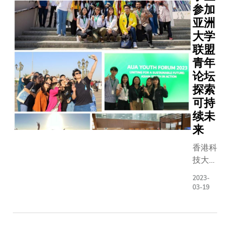
对蓝色经
参加
济机遇，
亚洲
我们该如
大学
何利用创
联盟
新推动海
青年
洋科技，
论坛
实现可持
探索
续发展?
可持
香港科技
大学(科
续未
大)日前
来
举办全球
香港科
对话系列
技大学
研讨会，
（科
探讨蓝色
2023-
大）3
经济与可
03-19
位学生
持续发展
代表参
议题。
加了3
法国驻港