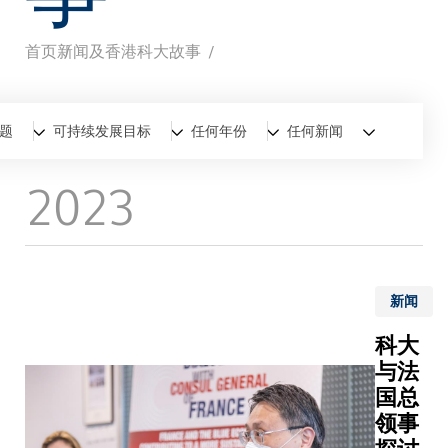
首页
新闻及香港科大故事
面
包
全部
新闻
香港科大故事
题
可持续发展目标
任何年份
任何新闻
屑
2023
新闻
科大
与法
国总
领事