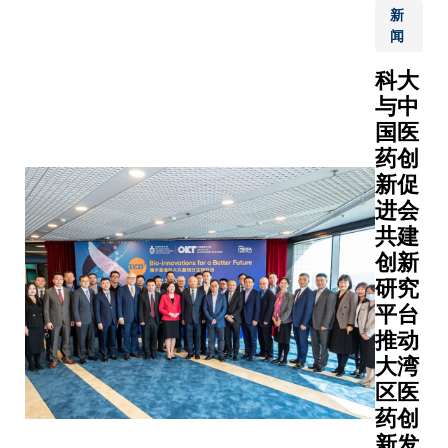
性。
新
助力精
作为全
闻
英运动
球领先
员在国
科大
的大
际比赛
学，科
与中
中取得
大致力
国医
佳绩。
于赋能
药创
新一代
新促
变革
进会
者，共
共建
同绘制
创新
可持续
研究
发展的
平台
美好蓝
推动
图。
大湾
区医
药创
新发