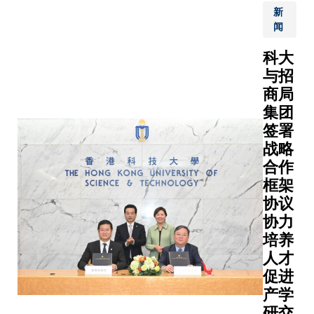
药、荣
锡经开
新
昌生物
区）近
闻
及亚盛
日签署
医药等
合作意
科大
中国药
向书，
与招
促会成
深化双
商局
员，莅
方在创
集团
临科大
新创
签署
了解大
业、研
战略
学于生
究合
合作
命健康
作、人
框架
科技方
才培训
协议
面的研
及政府
究成
协力
政策智
果。
库等多
培养
在科大
方面交
人才
校长叶
流合
促进
玉如教
作。
产学
授、中
在科大
研交