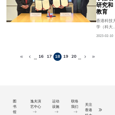
研究和
国药促
委书
会执行
记、管
教育
会长宋
委会主
香港科技
瑞霖教
任杨建
学（科大
授代表
平先生
与康奈尔
双方签
代表双
2023-02-10
学于2月9
署合作
方签署
日签署了
协议。
合作意
分
「科大-康
根据协
向书。
16
17
18
19
20
奈尔合作
…
…
页
议，科
根据合
议」，旨
大将与
作意向
加强两校
中国药
书，科
教学、培
促会合
大与无
以及尖端
作建立
锡经开
研方面的
「大湾
区将在
作。凭借
区生物
科大校
自在特定
图
逸夫演
运动
联络
医药国
园共同
关注
书
艺中心
设施
我们
域的专长
际创新
设立锡
香港
馆
这两所具