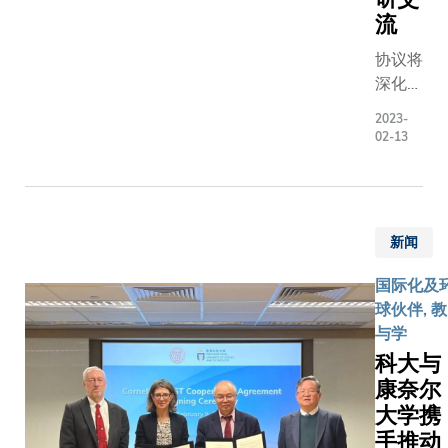
国药促
校长叶
流
会年度
玉如教
会长李
授、无
协议将
佳先生
锡市委
深化双
与香港
书记杜
方在联
2023-
生物医
小刚先
合研
02-13
药创新
生及双
究、成
协会会
方其他
果转化
长卢毓
代表的
应用及
琳教授
见证
人才培
新闻
等的见
下，科
养等多
证下，
大副校
方面交
国际化及
科大副
长(研
流合
球伙伴, 教
校长
究及发
作。
与学
（研究
展)郑
科大与
及发
光廷教
康奈尔
展）郑
授与无
大学携
光廷教
锡经开
手推动
授与中
区党工