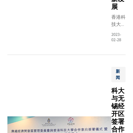
展
香港科
技大学
（科
2023-
大）与
02-28
中国医
药创新
促进会
（中国
新
药促
闻
会）今
天签署
科大
合作备
与无
忘录，
锡经
成立两
开区
个创新
签署
及研究
合作
中心，