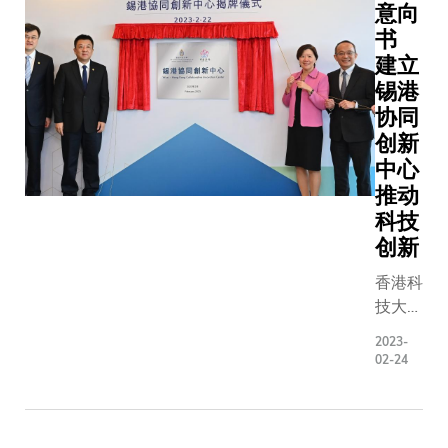
意向
致力提
书
升香港
建立
医药创
锡港
新转化
能力，
协同
为大湾
创新
区以至
中心
国家的
推动
医药创
科技
新作出
创新
贡献。
逾二十
香港科
家知名
技大学
制药企
（科
2023-
业包括
大）与
02-24
复星医
无锡经
药、上
济开发
海医
区（无