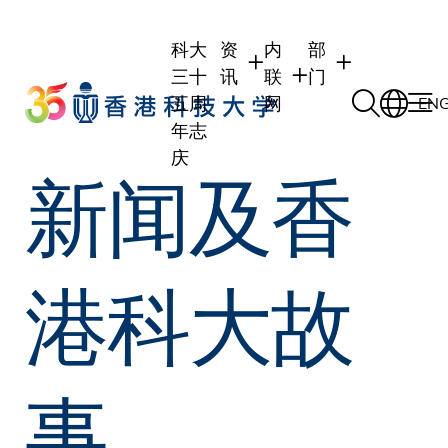
Skip
to
科大
资
内
部
main
三十
讯
联
门
content
五周
网
EN
年志
庆
新闻及香
学生
学生内联网
学术部门
职员
职员行政内联网
学术课程
校友
校友内联网
行政部门
港科大故
社交平台及应用程
传媒
式
公众
事