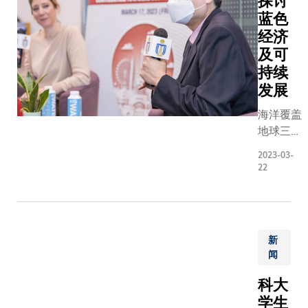
探讨
蓝色
经济
及可
持续
发展
海洋覆盖
地球三分
之二以
2023-03-
上，常被
22
称为蓝色
星球，为
各种生物
提供超过
新
90%的
闻
栖息处，
蕴藏丰富
科大
资源。面
学生