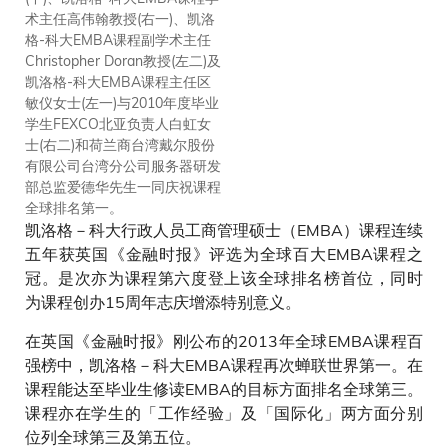
术主任高伟翰教授(右一)、凯洛
全球排名第一欢呼。
格-科大EMBA课程副学术主任
Christopher Doran教授(左二)及
凯洛格-科大EMBA课程主任区
敏仪女士(左一)与2010年度毕业
学生FEXCO北亚负责人白虹女
士(右二)和荷兰商台湾戴尔股份
有限公司台湾分公司服务器研发
部总监爱德华先生一同庆祝课程
全球排名第一。
凯洛格－科大行政人员工商管理硕士（EMBA）课程连续
五年获英国《金融时报》评选为全球百大EMBA课程之
冠。是次亦为课程第六度登上该全球排名榜首位，同时
为课程创办15周年志庆增添特别意义。
在英国《金融时报》刚公布的2013年全球EMBA课程百
强榜中，凯洛格－科大EMBA课程再次蝉联世界第一。在
课程能达至毕业生修读EMBA的目标方面排名全球第三。
课程亦在学生的「工作经验」及「国际化」两方面分别
位列全球第三及第五位。