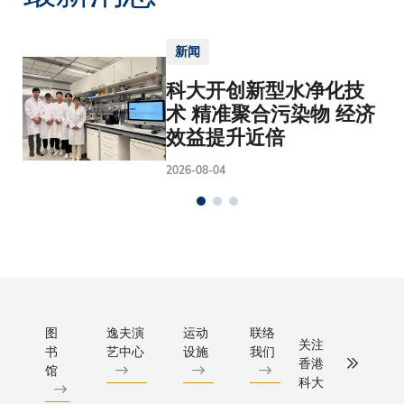
新闻
科大开创新型水净化技
术 精准聚合污染物 经济
效益提升近倍
2026-08-04
图
逸夫演
运动
联络
关注
书
艺中心
设施
我们
香港
馆
科大