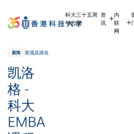
Skip
to
科大三十五周
资
内
main
年志庆
讯
联
content
网
学生
学生内
职员
职员行
奖项及排名
新闻
校友
校友内
凯洛
传媒
公众
格 -
科大
EMBA