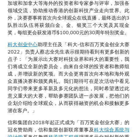
加坡和加拿大等海外的投资者和专家参与评审，加强各
领域交流，协助推动香港的创新科技产业走向世界。此
外，决赛赛事将首次向全球观众在线直播，最终选出的3
队胜出队伍将获颁白金、金、银奖三个大奖及其现金
奖，每组更会获发港币$100,000元的30周年特别奖金。
科大创业中心
助理主任及「科大-信和百万奖金创业大赛
2022」负责人蔡志全先生表示很期待看到有更多创新的
点子：「为展示出大赛对科技业界和科大的重要性，我
们将成立全新的委员会，由来自全球的投资者和教师组
成，并增设新的奖项。而大会更将首次向本地和海外观
众直播决赛和颁奖典礼。我们期待可在是次活动中看见
同学们带来更多革新及多元化的想法，同时希望透过此
意义重大的大赛，帮助参赛团队进一步发展，把他们的
企划介绍给全球观众，从而获得融资的机会和接触更多
潜在客户。」
信和集团自2018年起正式成为「百万奖金创业大赛」的
冠名赞助商，信和集团创新联席董事及
科大综合系统与
设计学
系兼任教授
杨孟璋工程师
强调多元化对创新的重