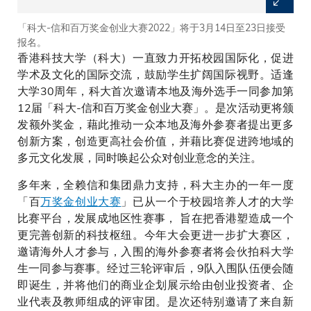
「科大-信和百万奖金创业大赛2022」将于3月14日至23日接受
报名。
香港科技大学（科大）一直致力开拓校园国际化，促进
学术及文化的国际交流，鼓励学生扩阔国际视野。适逢
大学30周年，科大首次邀请本地及海外选手一同参加第
12届「科大-信和百万奖金创业大赛」。是次活动更将颁
发额外奖金，藉此推动一众本地及海外参赛者提出更多
创新方案，创造更高社会价值，并藉比赛促进跨地域的
多元文化发展，同时唤起公众对创业意念的关注。
多年来，全赖信和集团鼎力支持，科大主办的一年一度
「百
万奖金创业大赛
」已从一个于校园培养人才的大学
比赛平台，发展成地区性赛事， 旨在把香港塑造成一个
更完善创新的科技枢纽。今年大会更进一步扩大赛区，
邀请海外人才参与，入围的海外参赛者将会伙拍科大学
生一同参与赛事。经过三轮评审后，9队入围队伍便会随
即诞生，并将他们的商业企划展示给由创业投资者、企
业代表及教师组成的评审团。是次还特别邀请了来自新