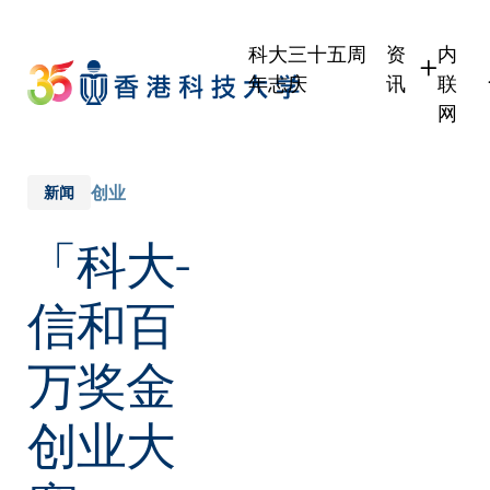
Skip
to
科大三十五周
资
内
main
年志庆
讯
联
content
网
学生
学生
职员
职员
创业
新闻
校友
校友
「科大-
传媒
公众
信和百
万奖金
创业大