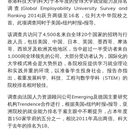
香港科技大学(科大)于本年度的全球大学就业能力及排名
调查(Global Employability University Survey and
Ranking 2014)跃升两级至16名，位列大中华院校之
首。此项调查同时于美国«纽约时报»报导。
该调查共访问了4,500名来自全球20个国家的招聘与行
政人员，包括美国、中国、日本、英国、墨西哥、摩洛
哥、西班牙及欧洲其他地区，当中超过一半受访者来自
1,000间全球领先的公司。大部分受访者认为，国际化的
大学模式将会是大势所趋，各院校应提供学习就业理论
和实践并重的环境，以准备学生投身社会。报告亦指
出，着重发展科学、科技、工程与数学学科（STEM）的
院校排名相对较佳。
调查由法国人力资源顾问公司Emerging及德国主要研究
机构Trendence合作进行，根据美国«纽约时报»报导，亚
洲院校的就业能力排名于雇主眼中不断提升，占本年度
首150家学府的五分之一，相比2011年高出两倍。科大
于去年的排名为18。