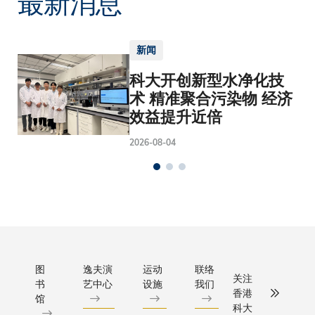
最新消息
新闻
科大开创新型水净化技
术 精准聚合污染物 经济
效益提升近倍
2026-08-04
图
逸夫演
运动
联络
关注
书
艺中心
设施
我们
香港
馆
科大