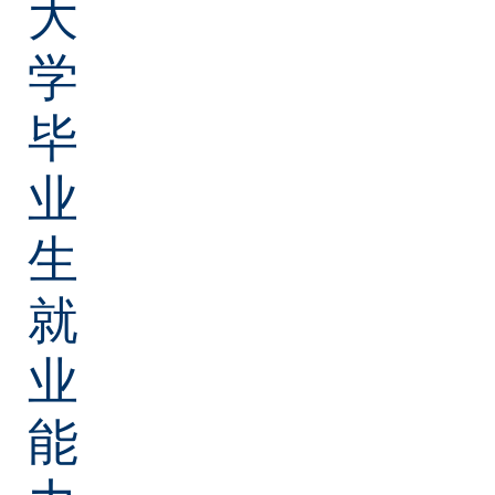
大
学
毕
业
生
就
业
能