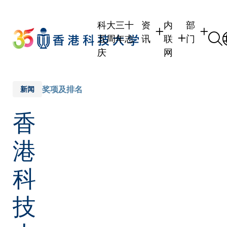
Skip
to
科大三十
资
内
部
main
五周年志
讯
联
门
content
庆
网
学生
学生内联网
学术部门
职员
职员行政内联网
学术课程
奖项及排名
新闻
校友
校友内联网
行政部门
香
社交平台
传媒
式
公众
港
科
技