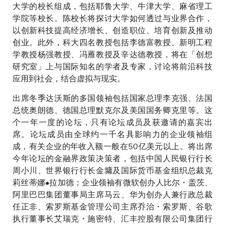
大学的校长组成，包括耶鲁大学、牛津大学、麻省理工
学院等校长。陈校长将探讨大学如何透过与业界合作，
以创新科技提高经济增长、创造职位、培育创新及推动
创业。此外，科大四名教授包括李德富教授、新明工程
学教授杨强教授、冯雁教授及辛达德教授，将在「创想
研究室」上与国际知名的学者及专家，讨论将前沿科技
应用到社会，结合虚拟与现实。
出席冬季达沃斯的多国领袖包括国家总理李克强、法国
总统奥朗德、德国总理默克尔及美国国务卿克里等。这
个一年一度的论坛，只有论坛成员及获邀请的嘉宾出
席。论坛成员由全球约一千名具影响力的企业领袖组
成，有关企业的年收入额一般在50亿美元以上。将出席
今年论坛的金融界政策决策者，包括中国人民银行行长
周小川、世界银行行长金墉及国际货币基金组织总裁克
莉丝蒂娜•拉加德；企业领袖有微软创办人比尔・盖茨、
阿里巴巴集团董事局主席马云、华为创办人兼行政总裁
任正非、索罗斯基金管理公司主席乔治・索罗斯、谷歌
执行董事长艾瑞克・施密特、汇丰控股有限公司集团行