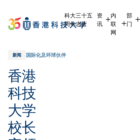
Skip
to
科大三十五
资
内
部
main
周年志庆
讯
联
门
content
网
学生
学生内联网
学术
职员
职员行政内
学术
国际化及环球伙伴
新闻
校友
校友内联网
行政
香港
社交
传媒
式
公众
科技
大学
校长