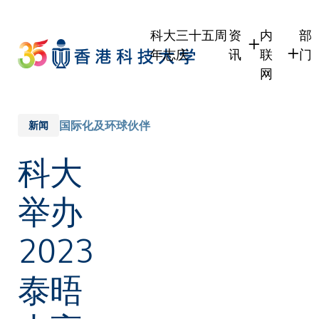
Skip
to
科大三十五周
资
内
部
main
年志庆
讯
联
门
content
网
学生
学生内联
学
职员
职员行政
学
国际化及环球伙伴
新闻
校友
校友内联
行
科大
社
传媒
式
公众
举办
2023
泰晤