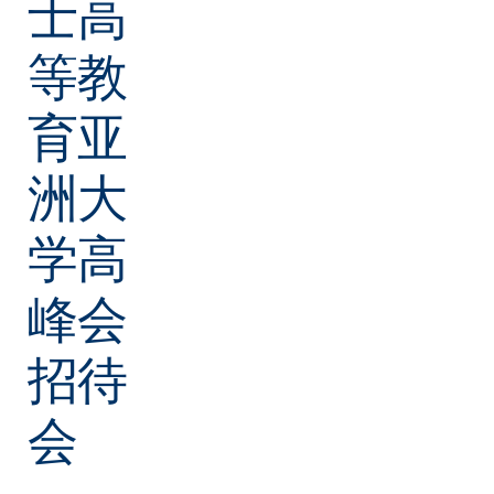
士高
等教
育亚
洲大
学高
峰会
招待
会