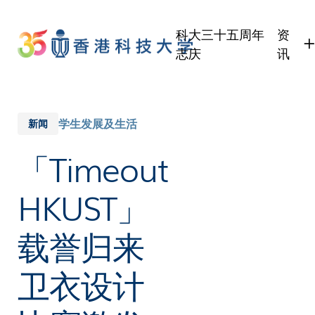
Skip
to
科大三十五周年
资
main
志庆
讯
content
学生
职员
校友
学生发展及生活
新闻
传媒
「Timeout
公众
HKUST」
载誉归来
卫衣设计