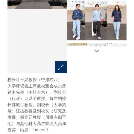
校长叶玉如教授（中排右八）、
卫衣设计比赛决赛评选团观看模
大学评议会主席兼校董会成员曾
特儿「登台走秀」。 评选团成
建中先生（中排左六）、副校长
员包括(评选团席左起)：署理学
（行政）庞鼎全教授、首席副校
务长周敬流教授、校董会成员兼
长郭毅可教授、副校长（大学拓
大学评议会主席曾建中先生、校
展）汪扬教授及副校长（研究及
长叶玉如教授、校董会学生代表
发展）郑光廷教授（后排右四至
盛中华先生、媒体科技及出版中
七）与其他科大高层管理人员和
心创意媒体主管李颖文小姐。
嘉宾，出席「Timeout