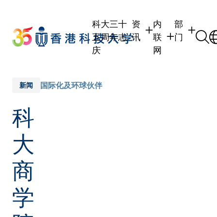
Skip
to
科大三十
资
内
部
main
五周年志
讯
联
门
content
庆
网
学生
学生内联网
学术部门
职员
职员行政内联网
学术课程
国际化及环球伙伴
新闻
校友
校友内联网
行政部门
科
社交平台
传媒
式
公众
大
商
学