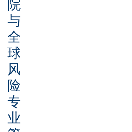
院
与
全
球
风
险
专
业