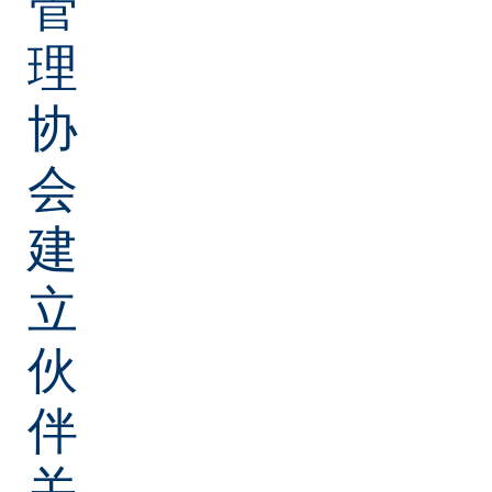
管
理
协
会
建
立
伙
伴
关